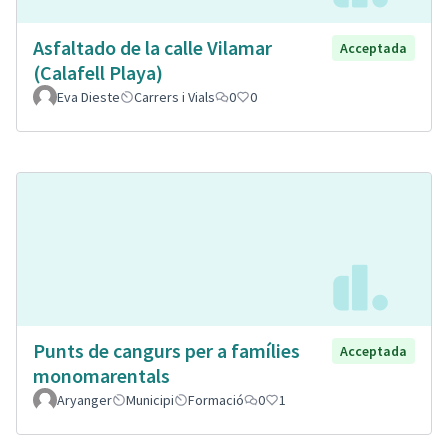
Asfaltado de la calle Vilamar
Acceptada
(Calafell Playa)
Eva Dieste
Carrers i Vials
0
0
Punts de cangurs per a famílies
Acceptada
monomarentals
Aryanger
Municipi
Formació
0
1