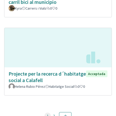
carril bici al municipio
Kyra
Carrers i Vials
0
0
Projecte per la recerca d´habitatge
Acceptada
social a Calafell
Helena Rubio Pérez
Habitatge Social
0
0
1
2