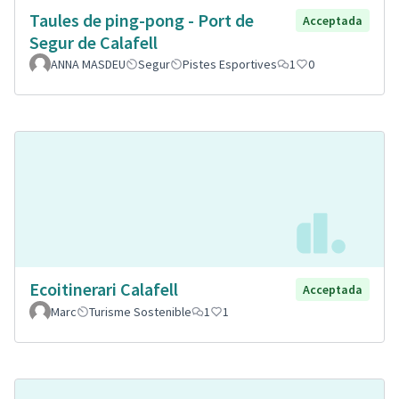
Taules de ping-pong - Port de
Acceptada
Segur de Calafell
ANNA MASDEU
Segur
Pistes Esportives
1
0
Ecoitinerari Calafell
Acceptada
Marc
Turisme Sostenible
1
1