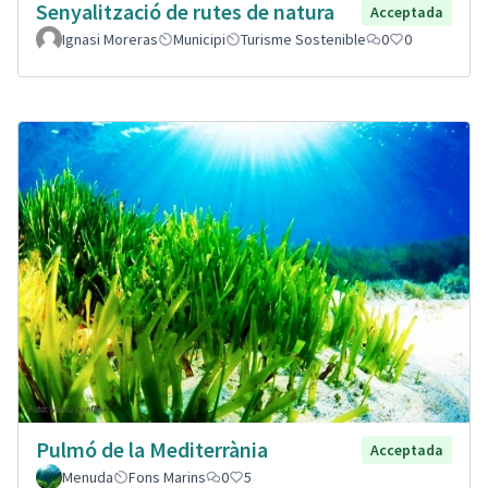
Senyalització de rutes de natura
Acceptada
Ignasi Moreras
Municipi
Turisme Sostenible
0
0
Pulmó de la Mediterrània
Acceptada
Menuda
Fons Marins
0
5