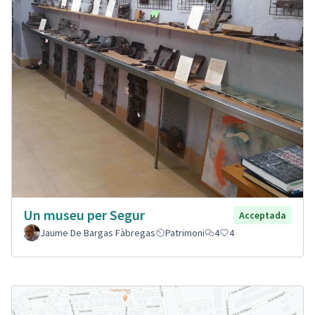
Un museu per Segur
Acceptada
Jaume De Bargas Fàbregas
Patrimoni
4
4