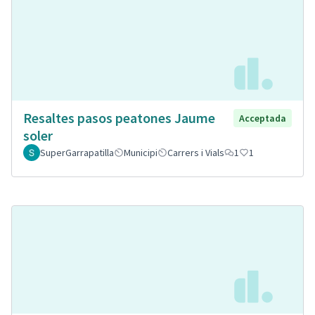
Resaltes pasos peatones Jaume
Acceptada
soler
SuperGarrapatilla
Municipi
Carrers i Vials
1
1