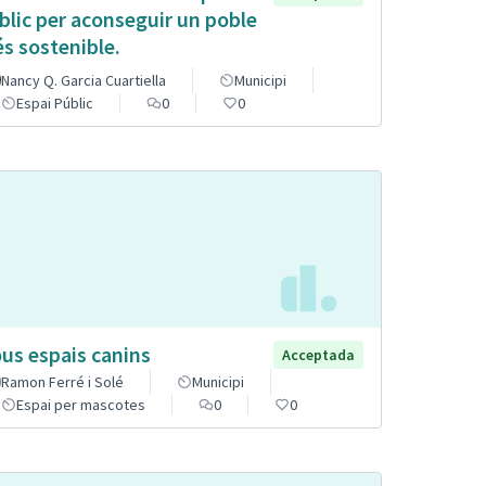
blic per aconseguir un poble
s sostenible.
Nancy Q. Garcia Cuartiella
Municipi
Espai Públic
0
0
us espais canins
Acceptada
Ramon Ferré i Solé
Municipi
Espai per mascotes
0
0