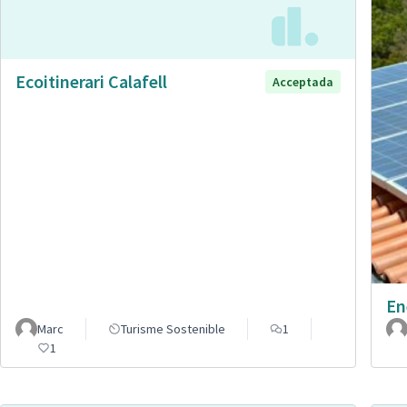
Ecoitinerari Calafell
Acceptada
En
Marc
Turisme Sostenible
1
1