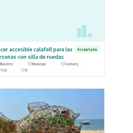
cer accesible calafell para las
Acceptada
rsonas con silla de ruedas
Beatriz
Municipi
Comerç
0
0