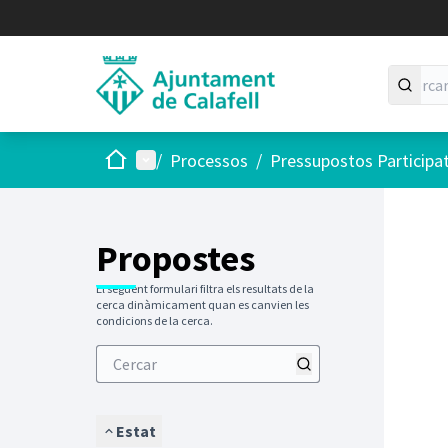
Inici
Menú principal
/
Processos
/
Pressupostos Participa
Saltar
El següen
+
−
Propostes
El següent formulari filtra els resultats de la
cerca dinàmicament quan es canvien les
condicions de la cerca.
Estat