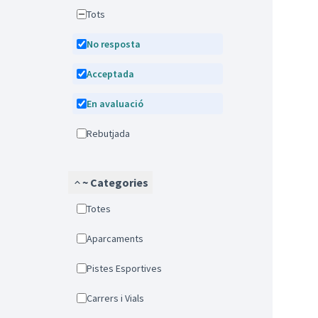
Tots
No resposta
Acceptada
En avaluació
Rebutjada
~ Categories
Totes
Aparcaments
Pistes Esportives
Carrers i Vials