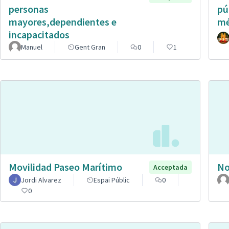
personas
pú
mayores,dependientes e
mé
incapacitados
Manuel
Gent Gran
0
1
Movilidad Paseo Marítimo
No
Acceptada
Jordi Alvarez
Espai Públic
0
0