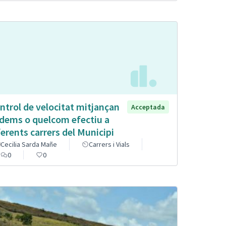
ntrol de velocitat mitjançan
Acceptada
dems o quelcom efectiu a
ferents carrers del Municipi
Cecilia Sarda Mañe
Carrers i Vials
0
0