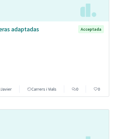
eras adaptadas
Acceptada
Javier
Carrers i Vials
0
0