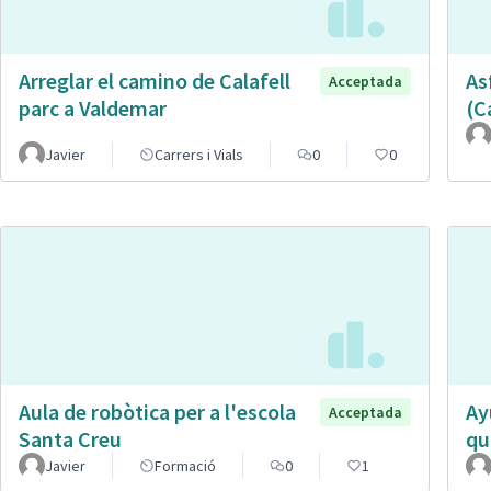
Arreglar el camino de Calafell
As
Acceptada
parc a Valdemar
(C
Javier
Carrers i Vials
0
0
Aula de robòtica per a l'escola
Ay
Acceptada
Santa Creu
qu
Javier
Formació
0
1