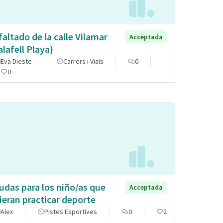
faltado de la calle Vilamar
Acceptada
alafell Playa)
Eva Dieste
Carrers i Vials
0
0
udas para los niño/as que
Acceptada
ieran practicar deporte
Alex
Pistes Esportives
0
2