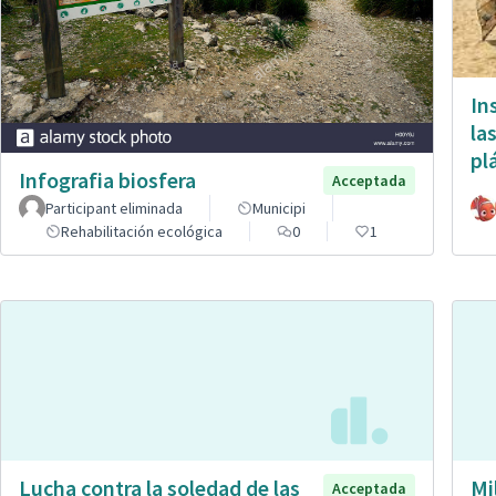
In
la
pl
Infografia biosfera
Acceptada
Participant eliminada
Municipi
Rehabilitación ecológica
0
1
Lucha contra la soledad de las
Mi
Acceptada