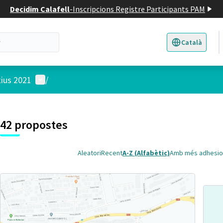
Decidim Calafell
-
Inscripcions Registre Participants PAM
Català
Triar la llengua
E
Menú d'usuari
tius 2021
/
 el mapa
3
t element és un mapa que presenta els components d'aquesta pàgina
42 propostes
Aleatori
Recent
A-Z (Alfabètic)
Amb més adhesio