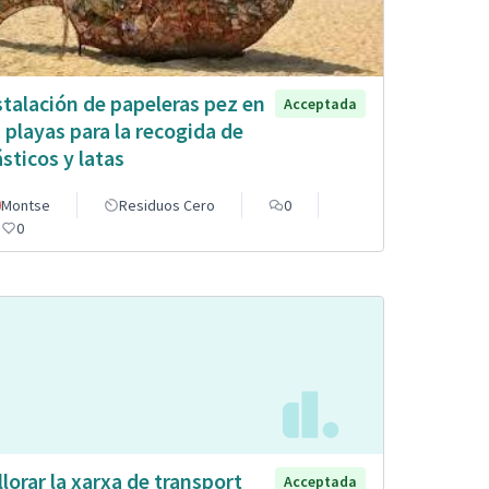
stalación de papeleras pez en
Acceptada
s playas para la recogida de
ásticos y latas
Montse
Residuos Cero
0
0
llorar la xarxa de transport
Acceptada