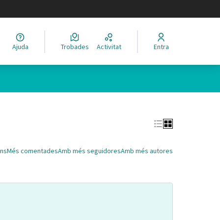
legir el idioma
Ajuda
Trobades
Activitat
Entra
Leaflet
|
©
HERE maps
 com a punts al mapa. L'element es pot fer servir amb un lector 
ns
Més comentades
Amb més seguidores
Amb més autores