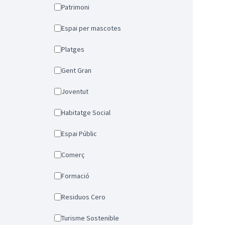
Patrimoni
Espai per mascotes
Platges
Gent Gran
Joventut
Habitatge Social
Espai Públic
Comerç
Formació
Residuos Cero
Turisme Sostenible