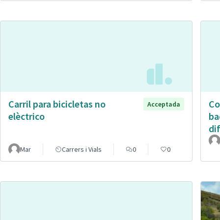
Carril para bicicletas no
Co
Acceptada
elèctrico
ba
di
Mar
Carrers i Vials
0
0