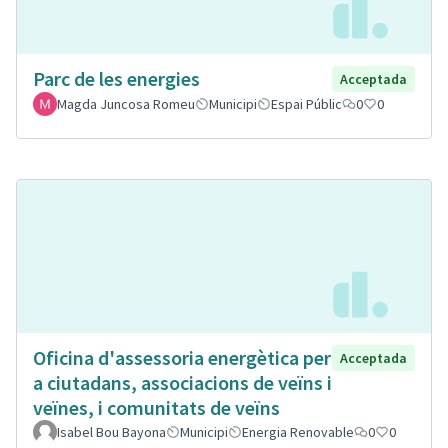
Parc de les energies
Acceptada
Magda Juncosa Romeu
Municipi
Espai Públic
0
0
Oficina d'assessoria energètica per
Acceptada
a ciutadans, associacions de veïns i
veïnes, i comunitats de veïns
Isabel Bou Bayona
Municipi
Energia Renovable
0
0