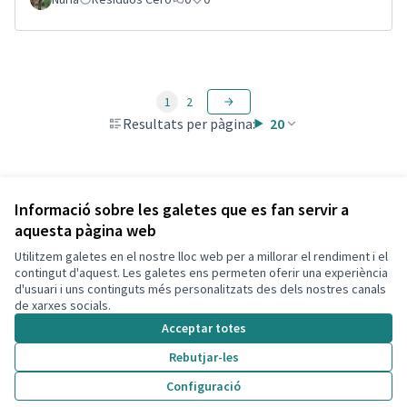
1
2
Resultats per pàgina:
20
Veure totes les propostes retirades
Informació sobre les galetes que es fan servir a
aquesta pàgina web
Utilitzem galetes en el nostre lloc web per a millorar el rendiment i el
Termes i condicions d'ús
contingut d'aquest. Les galetes ens permeten oferir una experiència
Configuració de les galetes
d'usuari i uns continguts més personalitzats des dels nostres canals
Decidim Calafell a X
Decidim Calafell a Facebook
Decidim Calafell a YouTube
Decidim Calafell a GitHub
de xarxes socials.
(Enllaç extern)
(Enllaç extern)
(Enllaç extern)
(Enllaç extern)
Acceptar totes
Rebutjar-les
Amb llicènc
(Enllaç exte
Configuració
(Enllaç extern)
Web creada amb
programari lliure
.
(Enllaç extern)