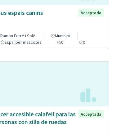
us espais canins
Acceptada
Ramon Ferré i Solé
Municipi
Espai per mascotes
0
0
cer accesible calafell para las
Acceptada
rsonas con silla de ruedas