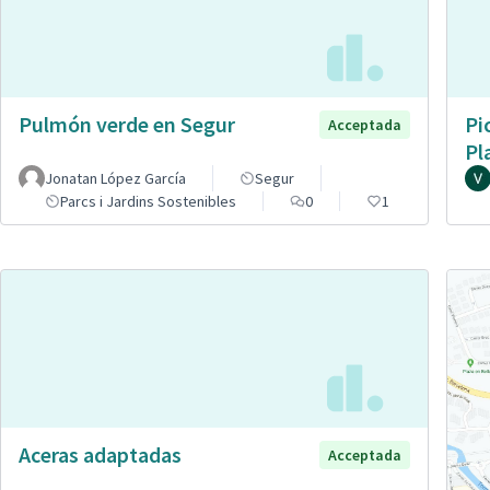
Pulmón verde en Segur
Pi
Acceptada
Pl
Jonatan López García
Segur
Parcs i Jardins Sostenibles
0
1
Aceras adaptadas
Acceptada