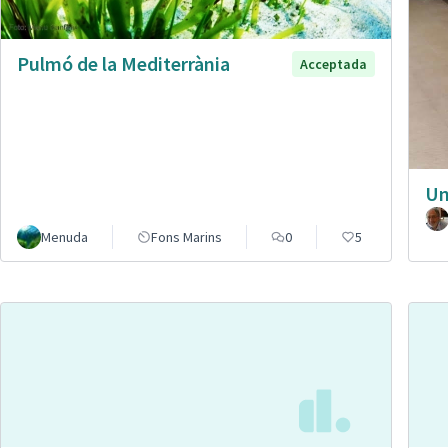
Pulmó de la Mediterrània
Acceptada
Un
Menuda
Fons Marins
0
5