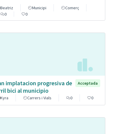
Beatriz
Municipi
Comerç
0
0
an implatacion progresiva de
Acceptada
rril bici al municipio
Kyra
Carrers i Vials
0
0