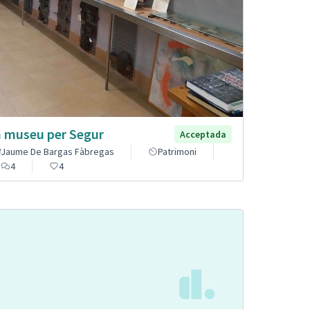
 museu per Segur
Acceptada
Jaume De Bargas Fàbregas
Patrimoni
4
4