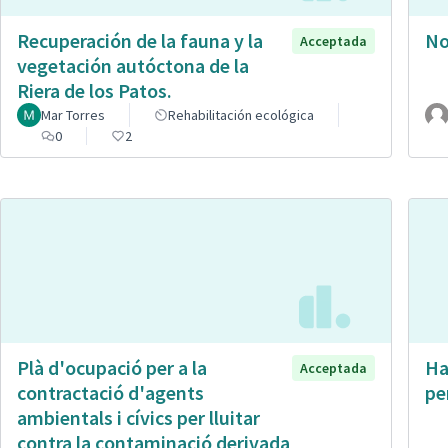
Recuperación de la fauna y la
No
Acceptada
vegetación autóctona de la
Riera de los Patos.
Mar Torres
Rehabilitación ecológica
0
2
Plà d'ocupació per a la
Ha
Acceptada
contractació d'agents
pe
ambientals i cívics per lluitar
contra la contaminació derivada