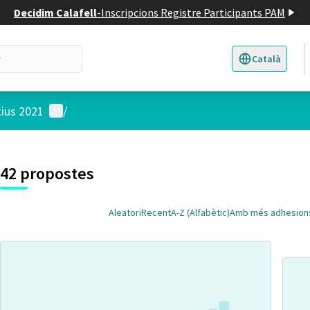
Decidim Calafell
-
Inscripcions Registre Participants PAM
Català
Triar la llengua
E
Menú d'usuari
tius 2021
/
 el mapa
t element és un mapa que presenta els components d'aquesta pàgina
7
42 propostes
Aleatori
Recent
A-Z (Alfabètic)
Amb més adhesion