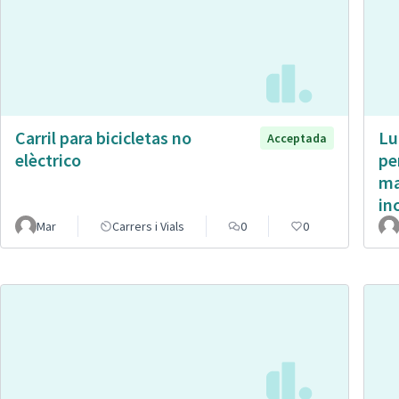
Carril para bicicletas no
Lu
Acceptada
elèctrico
pe
ma
in
Mar
Carrers i Vials
0
0