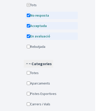
Tots
No resposta
Acceptada
En avaluació
Rebutjada
~ Categories
Totes
Aparcaments
Pistes Esportives
Carrers i Vials