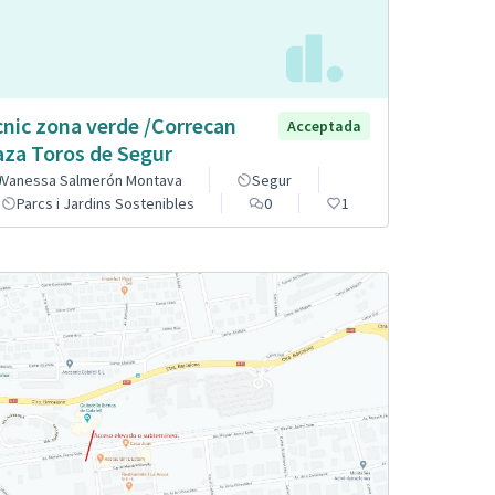
cnic zona verde /Correcan
Acceptada
aza Toros de Segur
Vanessa Salmerón Montava
Segur
Parcs i Jardins Sostenibles
0
1