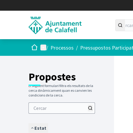
Inici
Menú principal
/
Processos
/
Pressupostos Participa
Saltar
El següen
+
−
Propostes
El següent formulari filtra els resultats de la
cerca dinàmicament quan es canvien les
condicions de la cerca.
Estat