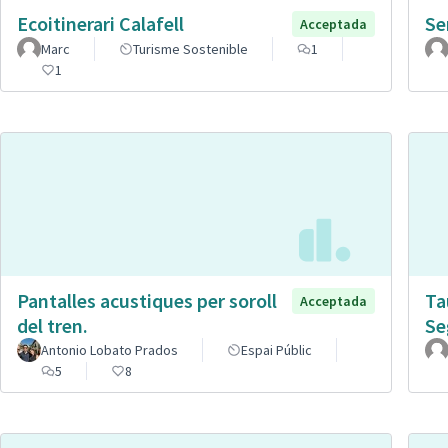
Ecoitinerari Calafell
Se
Acceptada
Marc
Turisme Sostenible
1
1
Pantalles acustiques per soroll
Ta
Acceptada
del tren.
Se
Antonio Lobato Prados
Espai Públic
5
8