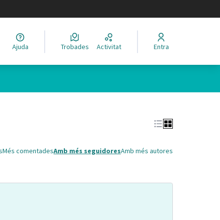
legir el idioma
Ajuda
Trobades
Activitat
Entra
Leaflet
|
©
HERE maps
 com a punts al mapa. L'element es pot fer servir amb un lector 
s
Més comentades
Amb més seguidores
Amb més autores