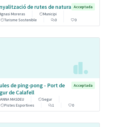
nyalització de rutes de natura
Acceptada
Ignasi Moreras
Municipi
Turisme Sostenible
0
0
ules de ping-pong - Port de
Acceptada
gur de Calafell
ANNA MASDEU
Segur
Pistes Esportives
1
0