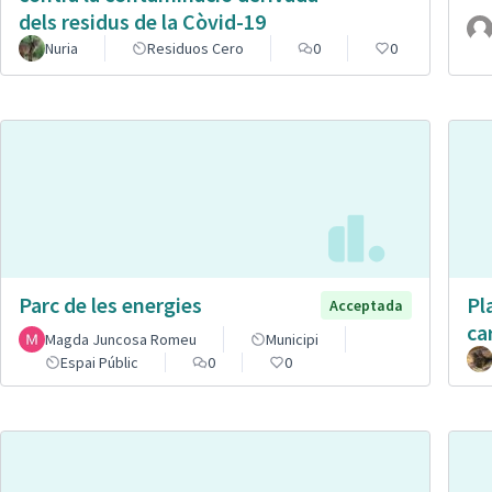
dels residus de la Còvid-19
Nuria
Residuos Cero
0
0
Parc de les energies
Pl
Acceptada
ca
Magda Juncosa Romeu
Municipi
Espai Públic
0
0