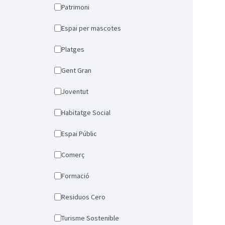
Patrimoni
Espai per mascotes
Platges
Gent Gran
Joventut
Habitatge Social
Espai Públic
Comerç
Formació
Residuos Cero
Turisme Sostenible