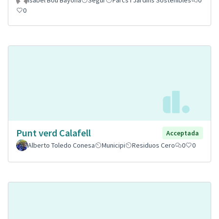
Isabel Bou Bayona
Segur
Parcs i Jardins Sostenibles
0
0
Punt verd Calafell
Acceptada
Alberto Toledo Conesa
Municipi
Residuos Cero
0
0