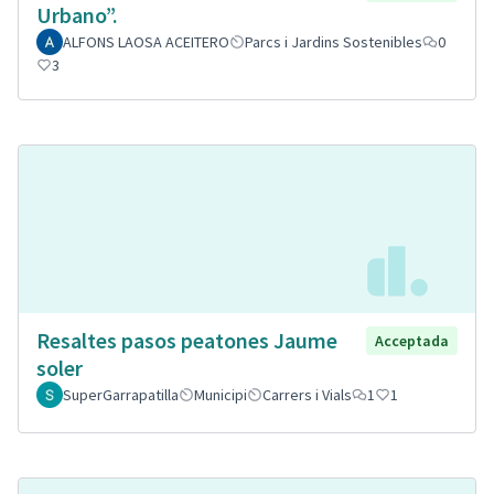
Urbano”.
ALFONS LAOSA ACEITERO
Parcs i Jardins Sostenibles
0
3
Resaltes pasos peatones Jaume
Acceptada
soler
SuperGarrapatilla
Municipi
Carrers i Vials
1
1