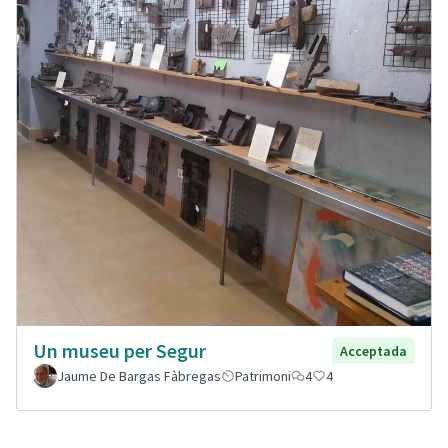
Un museu per Segur
Acceptada
Jaume De Bargas Fàbregas
Patrimoni
4
4