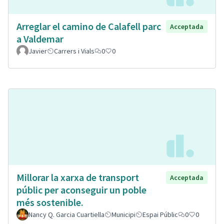
Arreglar el camino de Calafell parc
Acceptada
a Valdemar
Javier
Carrers i Vials
0
0
Millorar la xarxa de transport
Acceptada
públic per aconseguir un poble
més sostenible.
Nancy Q. Garcia Cuartiella
Municipi
Espai Públic
0
0