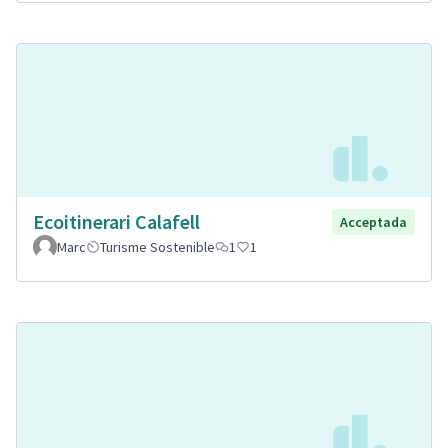
Ecoitinerari Calafell
Acceptada
Marc
Turisme Sostenible
1
1