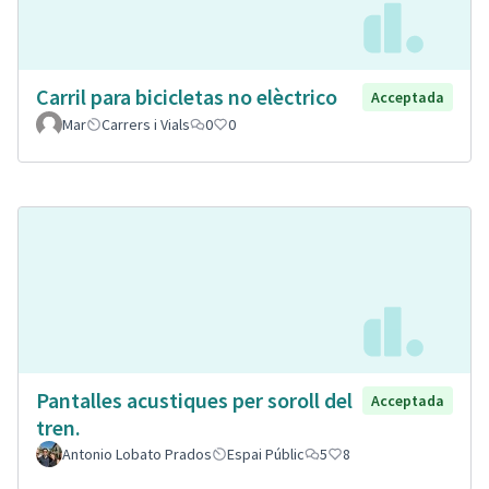
Carril para bicicletas no elèctrico
Acceptada
Mar
Carrers i Vials
0
0
Pantalles acustiques per soroll del
Acceptada
tren.
Antonio Lobato Prados
Espai Públic
5
8