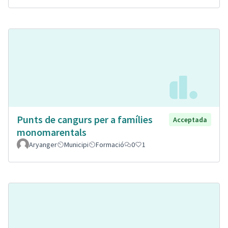
Punts de cangurs per a famílies
Acceptada
monomarentals
Aryanger
Municipi
Formació
0
1