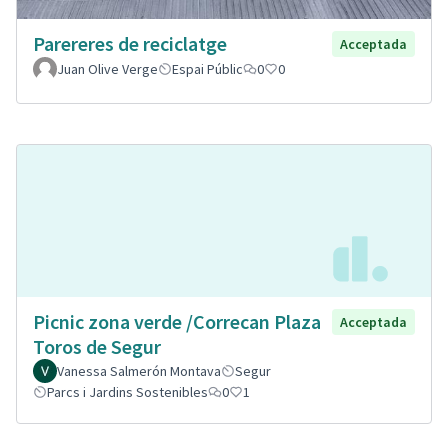
Parereres de reciclatge
Acceptada
Juan Olive Verge
Espai Públic
0
0
Picnic zona verde /Correcan Plaza
Acceptada
Toros de Segur
Vanessa Salmerón Montava
Segur
Parcs i Jardins Sostenibles
0
1