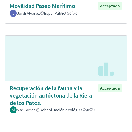
Movilidad Paseo Marítimo
Acceptada
Jordi Alvarez
Espai Públic
0
0
Recuperación de la fauna y la
Acceptada
vegetación autóctona de la Riera
de los Patos.
Mar Torres
Rehabilitación ecológica
0
2