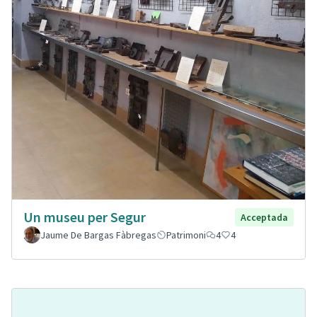
Un museu per Segur
Acceptada
Jaume De Bargas Fàbregas
Patrimoni
4
4