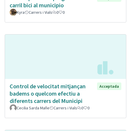
carril bici al municipio
Kyra
Carrers i Vials
0
0
Control de velocitat mitjançan
Acceptada
badems o quelcom efectiu a
diferents carrers del Municipi
Cecilia Sarda Mañe
Carrers i Vials
0
0