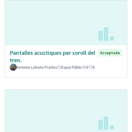
Pantalles acustiques per soroll del
Acceptada
tren.
Antonio Lobato Prados
Espai Públic
5
8