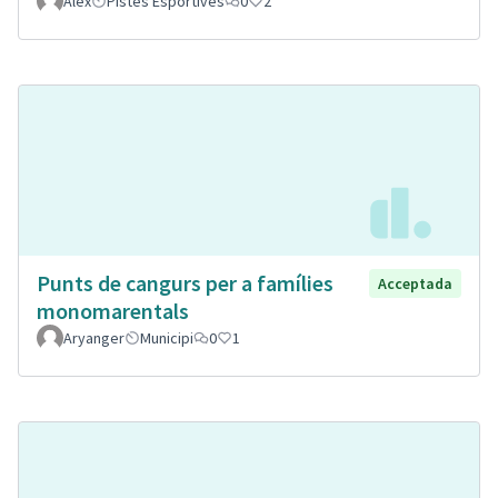
Alex
Pistes Esportives
0
2
Punts de cangurs per a famílies
Acceptada
monomarentals
Aryanger
Municipi
0
1