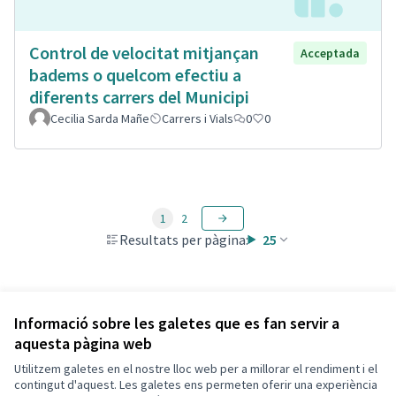
Control de velocitat mitjançan
Acceptada
badems o quelcom efectiu a
diferents carrers del Municipi
Cecilia Sarda Mañe
Carrers i Vials
0
0
1
2
Resultats per pàgina:
25
Veure totes les propostes retirades
Informació sobre les galetes que es fan servir a
aquesta pàgina web
Utilitzem galetes en el nostre lloc web per a millorar el rendiment i el
Termes i condicions d'ús
contingut d'aquest. Les galetes ens permeten oferir una experiència
Configuració de les galetes