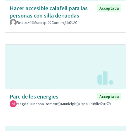
Hacer accesible calafell para las
Acceptada
personas con silla de ruedas
Beatriz
Municipi
Comerç
0
0
Parc de les energies
Acceptada
Magda Juncosa Romeu
Municipi
Espai Públic
0
0