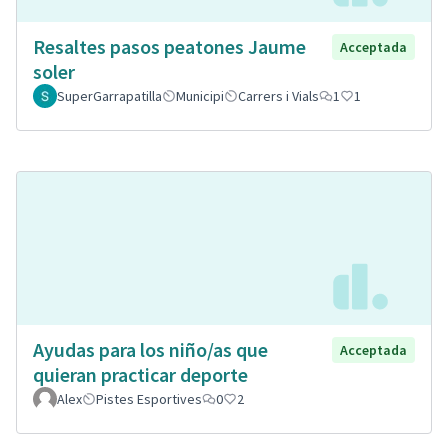
Resaltes pasos peatones Jaume
Acceptada
soler
SuperGarrapatilla
Municipi
Carrers i Vials
1
1
Ayudas para los niño/as que
Acceptada
quieran practicar deporte
Alex
Pistes Esportives
0
2