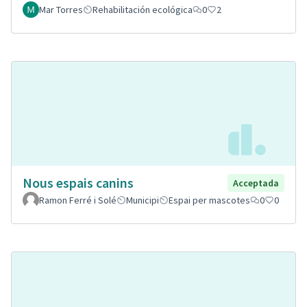
Mar Torres
Rehabilitación ecológica
0
2
Nous espais canins
Acceptada
Ramon Ferré i Solé
Municipi
Espai per mascotes
0
0