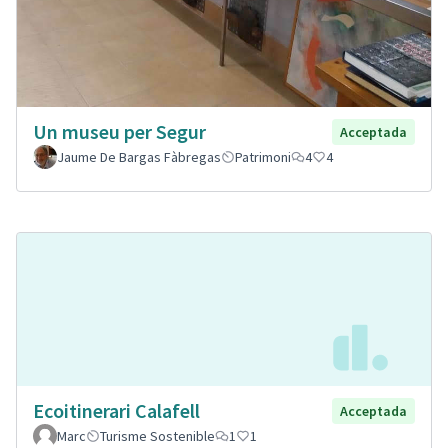
Un museu per Segur
Acceptada
Jaume De Bargas Fàbregas
Patrimoni
4
4
Ecoitinerari Calafell
Acceptada
Marc
Turisme Sostenible
1
1