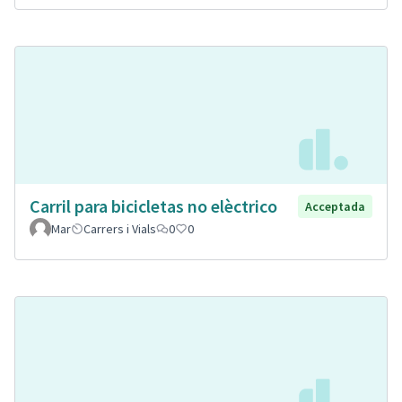
Carril para bicicletas no elèctrico
Acceptada
Mar
Carrers i Vials
0
0