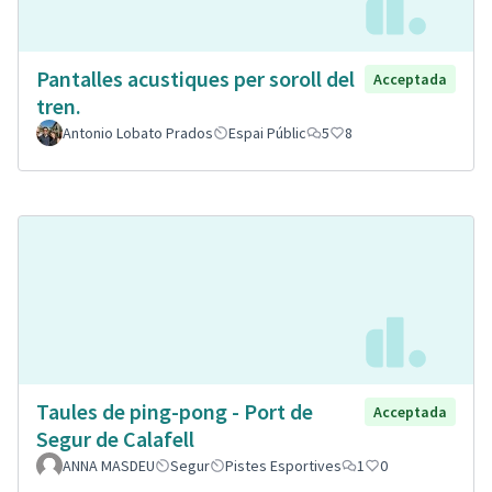
Pantalles acustiques per soroll del
Acceptada
tren.
Antonio Lobato Prados
Espai Públic
5
8
Taules de ping-pong - Port de
Acceptada
Segur de Calafell
ANNA MASDEU
Segur
Pistes Esportives
1
0