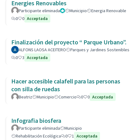
Energies Renovables
Participante eliminada
Administrador
Municipio
Energia Renovable
0
0
Acceptada
Finalización del proyecto “ Parque Urbano”.
ALFONS LAOSA ACEITERO
Parques y Jardines Sostenibles
0
3
Acceptada
Hacer accesible calafell para las personas
con silla de ruedas
Beatriz
Municipio
Comercio
0
0
Acceptada
Infografia biosfera
Participante eliminada
Municipio
Rehabilitación Ecológica
0
1
Acceptada