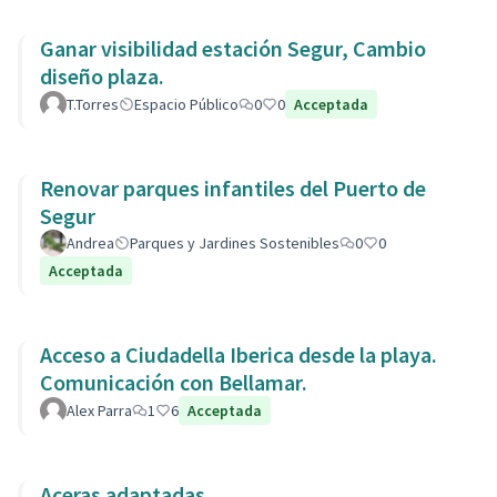
Ganar visibilidad estación Segur, Cambio
diseño plaza.
T.Torres
Espacio Público
0
0
Acceptada
Renovar parques infantiles del Puerto de
Segur
Andrea
Parques y Jardines Sostenibles
0
0
Acceptada
Acceso a Ciudadella Iberica desde la playa.
Comunicación con Bellamar.
Alex Parra
1
6
Acceptada
Aceras adaptadas