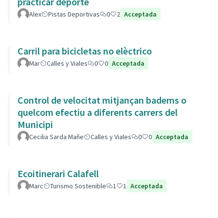
practicar deporte
Alex
Pistas Deportivas
0
2
Acceptada
Carril para bicicletas no elèctrico
Mar
Calles y Viales
0
0
Acceptada
Control de velocitat mitjançan badems o
quelcom efectiu a diferents carrers del
Municipi
Cecilia Sarda Mañe
Calles y Viales
0
0
Acceptada
Ecoitinerari Calafell
Marc
Turismo Sostenible
1
1
Acceptada