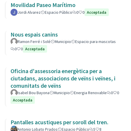
Movilidad Paseo Marítimo
Jordi Alvarez
Espacio Público
0
0
Acceptada
Nous espais canins
Ramon Ferré i Solé
Municipio
Espacio para mascotas
0
0
Acceptada
Oficina d'assessoria energètica per a
ciutadans, associacions de veïns i veïnes, i
comunitats de veïns
Isabel Bou Bayona
Municipio
Energia Renovable
0
0
Acceptada
Pantalles acustiques per soroll del tren.
Antonio Lobato Prados
Espacio Público
5
8