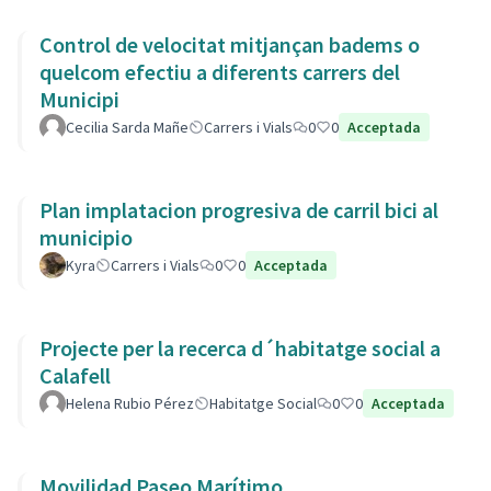
Control de velocitat mitjançan badems o
quelcom efectiu a diferents carrers del
Municipi
Cecilia Sarda Mañe
Carrers i Vials
0
0
Acceptada
Plan implatacion progresiva de carril bici al
municipio
Kyra
Carrers i Vials
0
0
Acceptada
Projecte per la recerca d´habitatge social a
Calafell
Helena Rubio Pérez
Habitatge Social
0
0
Acceptada
Movilidad Paseo Marítimo