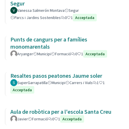
Segur
Vanessa Salmerón Montava
Segur
Parcs i Jardins Sostenibles
0
1
Acceptada
Punts de cangurs per a famílies
monomarentals
Aryanger
Municipi
Formació
0
1
Acceptada
Resaltes pasos peatones Jaume soler
SuperGarrapatilla
Municipi
Carrers i Vials
1
1
Acceptada
Aula de robòtica per a l'escola Santa Creu
Javier
Formació
0
1
Acceptada