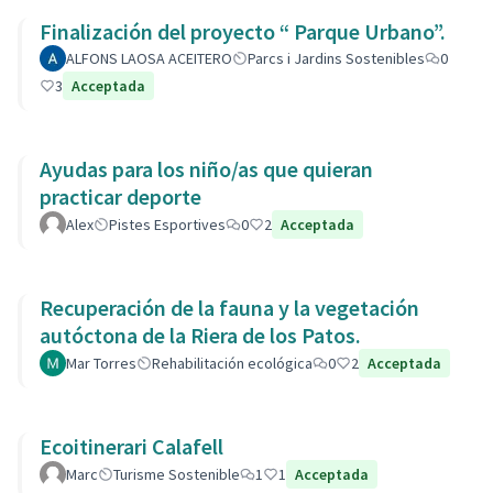
Finalización del proyecto “ Parque Urbano”.
ALFONS LAOSA ACEITERO
Parcs i Jardins Sostenibles
0
3
Acceptada
Ayudas para los niño/as que quieran
practicar deporte
Alex
Pistes Esportives
0
2
Acceptada
Recuperación de la fauna y la vegetación
autóctona de la Riera de los Patos.
Mar Torres
Rehabilitación ecológica
0
2
Acceptada
Ecoitinerari Calafell
Marc
Turisme Sostenible
1
1
Acceptada