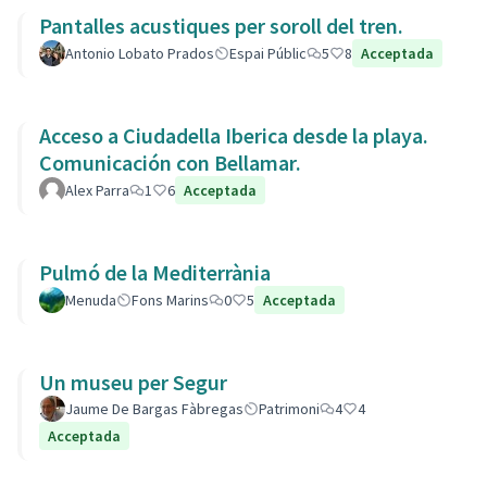
Pantalles acustiques per soroll del tren.
Antonio Lobato Prados
Espai Públic
5
8
Acceptada
Acceso a Ciudadella Iberica desde la playa.
Comunicación con Bellamar.
Alex Parra
1
6
Acceptada
Pulmó de la Mediterrània
Menuda
Fons Marins
0
5
Acceptada
Un museu per Segur
Jaume De Bargas Fàbregas
Patrimoni
4
4
Acceptada