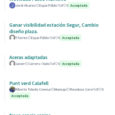
Jordi Alvarez
Espai Públic
0
0
Acceptada
Ganar visibilidad estación Segur, Cambio
diseño plaza.
T.Torres
Espai Públic
0
0
Acceptada
Aceras adaptadas
Javier
Carrers i Vials
0
0
Acceptada
Punt verd Calafell
Alberto Toledo Conesa
Municipi
Residuos Cero
0
0
Acceptada