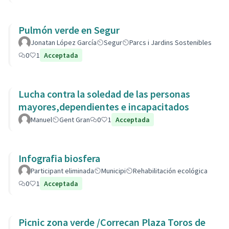
Pulmón verde en Segur
Jonatan López García
Segur
Parcs i Jardins Sostenibles
0
1
Acceptada
Lucha contra la soledad de las personas
mayores,dependientes e incapacitados
Manuel
Gent Gran
0
1
Acceptada
Infografia biosfera
Participant eliminada
Municipi
Rehabilitación ecológica
0
1
Acceptada
Picnic zona verde /Correcan Plaza Toros de