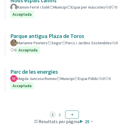
Nous espais canins
Ramon Ferré i Solé
Municipi
Espai per mascotes
0
0
Acceptada
Parque antigua Plaza de Toros
Marianne Peeters
Segur
Parcs i Jardins Sostenibles
0
0
Acceptada
Parc de les energies
Magda Juncosa Romeu
Municipi
Espai Públic
0
0
Acceptada
1
2
Resultats per pàgina:
25