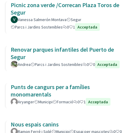
Picnic zona verde /Correcan Plaza Toros de
Segur
Vanessa Salmerón Montava
Segur
Parcs i Jardins Sostenibles
0
1
Acceptada
Renovar parques infantiles del Puerto de
Segur
Andrea
Parcs i Jardins Sostenibles
0
0
Acceptada
Punts de cangurs per a famílies
monomarentals
Aryanger
Municipi
Formació
0
1
Acceptada
Nous espais canins
Ramon Ferré i Solé
Municipi
Espai per mascotes
0
0