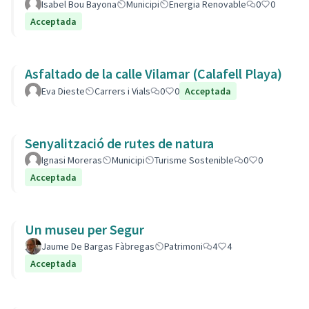
Isabel Bou Bayona
Municipi
Energia Renovable
0
0
Acceptada
Asfaltado de la calle Vilamar (Calafell Playa)
Eva Dieste
Carrers i Vials
0
0
Acceptada
Senyalització de rutes de natura
Ignasi Moreras
Municipi
Turisme Sostenible
0
0
Acceptada
Un museu per Segur
Jaume De Bargas Fàbregas
Patrimoni
4
4
Acceptada