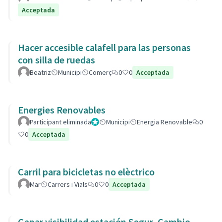
Acceptada
Hacer accesible calafell para las personas
con silla de ruedas
Beatriz
Municipi
Comerç
0
0
Acceptada
Energies Renovables
Participant eliminada
Administrador
Municipi
Energia Renovable
0
0
Acceptada
Carril para bicicletas no elèctrico
Mar
Carrers i Vials
0
0
Acceptada
Ganar visibilidad estación Segur, Cambio