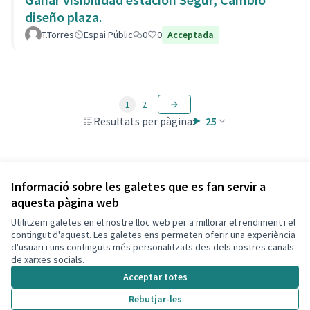
diseño plaza.
T.Torres
Espai Públic
0
0
Acceptada
1
2
Resultats per pàgina:
25
Veure totes les propostes retirades
Informació sobre les galetes que es fan servir a
aquesta pàgina web
Utilitzem galetes en el nostre lloc web per a millorar el rendiment i el
Termes i condicions d'ús
contingut d'aquest. Les galetes ens permeten oferir una experiència
Configuració de les galetes
d'usuari i uns continguts més personalitzats des dels nostres canals
Decidim Calafell a X
Decidim Calafell a Facebook
Decidim Calafell a YouTube
Decidim Calafell a GitHub
de xarxes socials.
(Enllaç extern)
(Enllaç extern)
(Enllaç extern)
(Enllaç extern)
Acceptar totes
Rebutjar-les