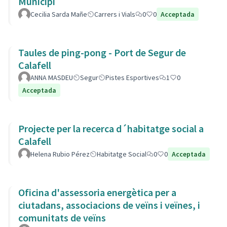
Municipi
Cecilia Sarda Mañe
Carrers i Vials
0
0
Acceptada
Taules de ping-pong - Port de Segur de
Calafell
ANNA MASDEU
Segur
Pistes Esportives
1
0
Acceptada
Projecte per la recerca d´habitatge social a
Calafell
Helena Rubio Pérez
Habitatge Social
0
0
Acceptada
Oficina d'assessoria energètica per a
ciutadans, associacions de veïns i veïnes, i
comunitats de veïns