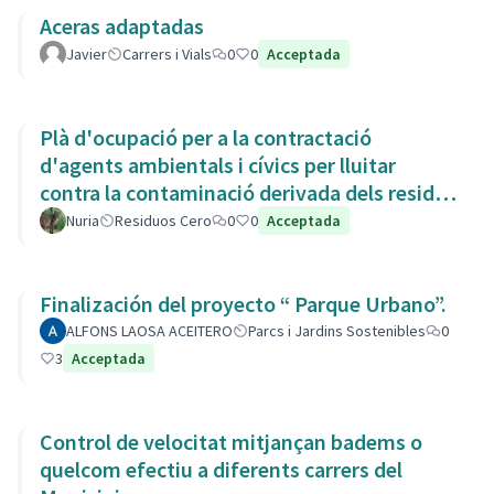
Aceras adaptadas
Javier
Carrers i Vials
0
0
Acceptada
Plà d'ocupació per a la contractació
d'agents ambientals i cívics per lluitar
contra la contaminació derivada dels residus
de la Còvid-19
Nuria
Residuos Cero
0
0
Acceptada
Finalización del proyecto “ Parque Urbano”.
ALFONS LAOSA ACEITERO
Parcs i Jardins Sostenibles
0
3
Acceptada
Control de velocitat mitjançan badems o
quelcom efectiu a diferents carrers del