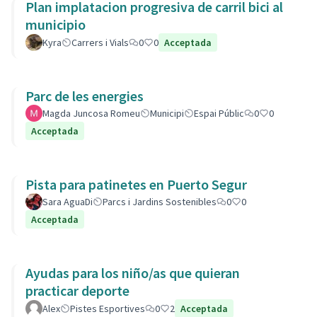
Plan implatacion progresiva de carril bici al
municipio
Kyra
Carrers i Vials
0
0
Acceptada
Parc de les energies
Magda Juncosa Romeu
Municipi
Espai Públic
0
0
Acceptada
Pista para patinetes en Puerto Segur
Sara AguaDi
Parcs i Jardins Sostenibles
0
0
Acceptada
Ayudas para los niño/as que quieran
practicar deporte
Alex
Pistes Esportives
0
2
Acceptada