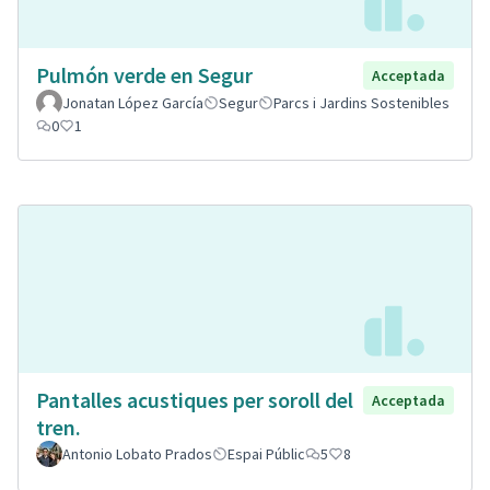
Pulmón verde en Segur
Acceptada
Jonatan López García
Segur
Parcs i Jardins Sostenibles
0
1
Pantalles acustiques per soroll del
Acceptada
tren.
Antonio Lobato Prados
Espai Públic
5
8