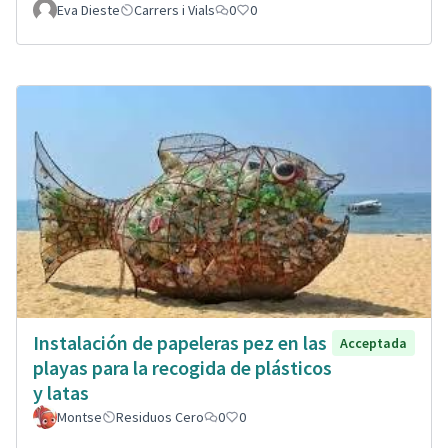
Eva Dieste
Carrers i Vials
0
0
Instalación de papeleras pez en las
Acceptada
playas para la recogida de plásticos
y latas
Montse
Residuos Cero
0
0