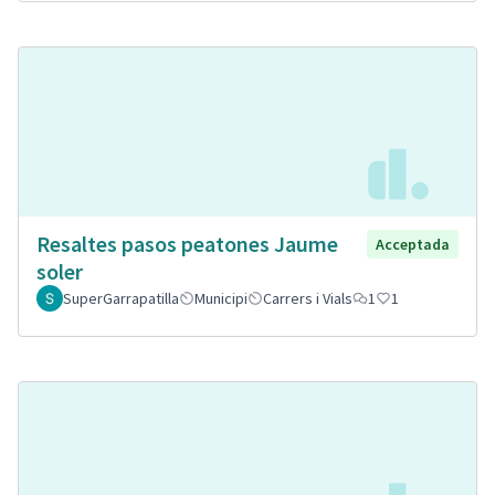
Resaltes pasos peatones Jaume
Acceptada
soler
SuperGarrapatilla
Municipi
Carrers i Vials
1
1