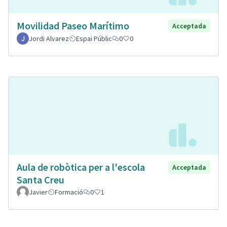
Movilidad Paseo Marítimo
Acceptada
Jordi Alvarez
Espai Públic
0
0
Aula de robòtica per a l'escola
Acceptada
Santa Creu
Javier
Formació
0
1