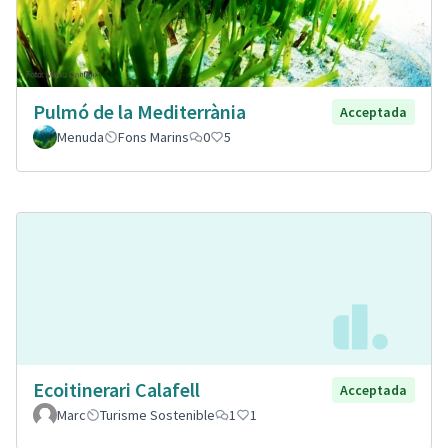
Pulmó de la Mediterrània
Acceptada
Menuda
Fons Marins
0
5
Ecoitinerari Calafell
Acceptada
Marc
Turisme Sostenible
1
1