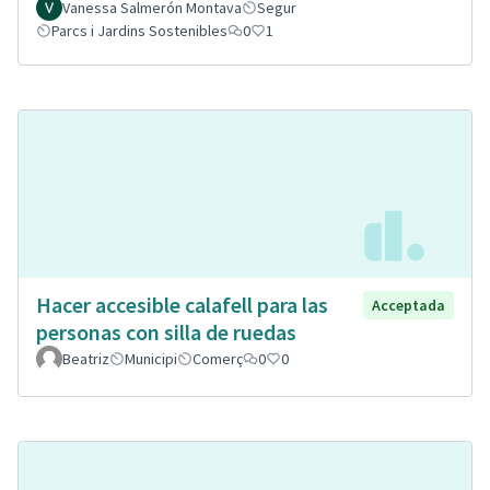
Vanessa Salmerón Montava
Segur
Parcs i Jardins Sostenibles
0
1
Hacer accesible calafell para las
Acceptada
personas con silla de ruedas
Beatriz
Municipi
Comerç
0
0