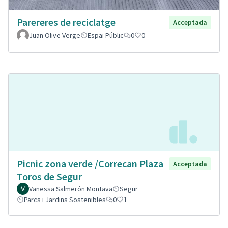
Parereres de reciclatge
Acceptada
Juan Olive Verge
Espai Públic
0
0
Picnic zona verde /Correcan Plaza
Acceptada
Toros de Segur
Vanessa Salmerón Montava
Segur
Parcs i Jardins Sostenibles
0
1