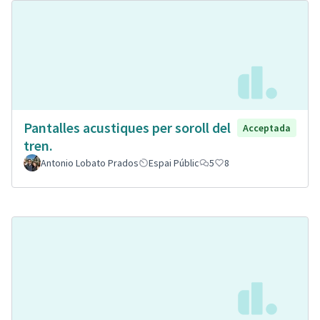
Pantalles acustiques per soroll del
Acceptada
tren.
Antonio Lobato Prados
Espai Públic
5
8