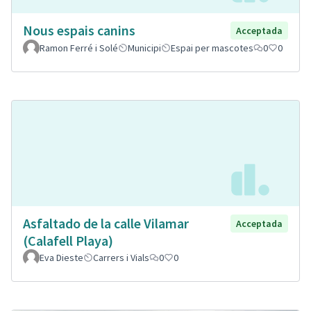
Nous espais canins
Acceptada
Ramon Ferré i Solé
Municipi
Espai per mascotes
0
0
Asfaltado de la calle Vilamar
Acceptada
(Calafell Playa)
Eva Dieste
Carrers i Vials
0
0