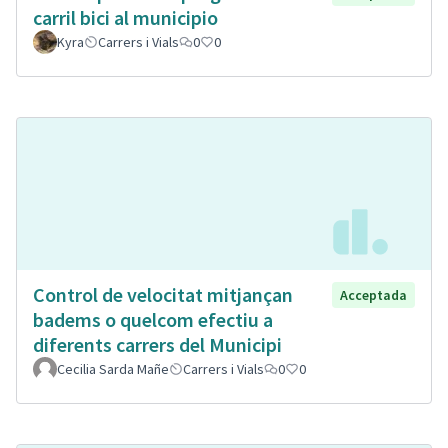
carril bici al municipio
Kyra
Carrers i Vials
0
0
Control de velocitat mitjançan
Acceptada
badems o quelcom efectiu a
diferents carrers del Municipi
Cecilia Sarda Mañe
Carrers i Vials
0
0