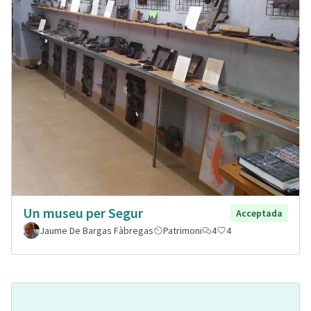
Un museu per Segur
Acceptada
Jaume De Bargas Fàbregas
Patrimoni
4
4