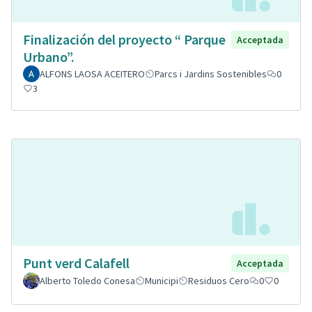
Finalización del proyecto “ Parque
Acceptada
Urbano”.
ALFONS LAOSA ACEITERO
Parcs i Jardins Sostenibles
0
3
Punt verd Calafell
Acceptada
Alberto Toledo Conesa
Municipi
Residuos Cero
0
0