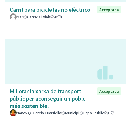
Carril para bicicletas no elèctrico
Acceptada
Mar
Carrers i Vials
0
0
Millorar la xarxa de transport
Acceptada
públic per aconseguir un poble
més sostenible.
Nancy Q. Garcia Cuartiella
Municipi
Espai Públic
0
0