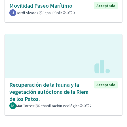
Movilidad Paseo Marítimo
Acceptada
Jordi Alvarez
Espai Públic
0
0
Recuperación de la fauna y la
Acceptada
vegetación autóctona de la Riera
de los Patos.
Mar Torres
Rehabilitación ecológica
0
2