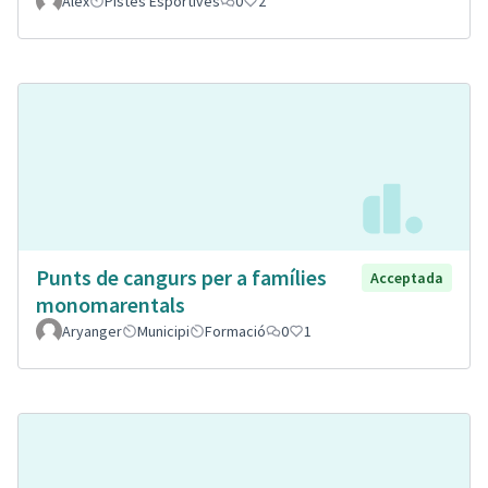
Alex
Pistes Esportives
0
2
Punts de cangurs per a famílies
Acceptada
monomarentals
Aryanger
Municipi
Formació
0
1