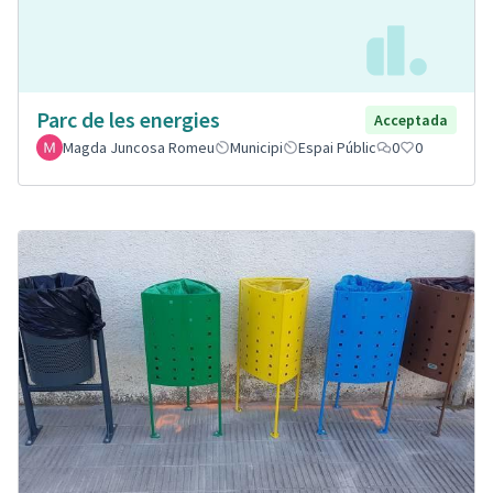
Parc de les energies
Acceptada
Magda Juncosa Romeu
Municipi
Espai Públic
0
0