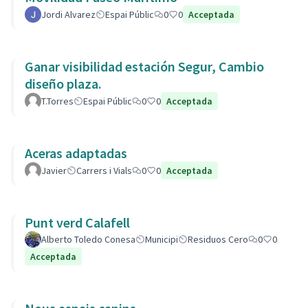
Jordi Alvarez
Espai Públic
0
0
Acceptada
Ganar visibilidad estación Segur, Cambio
diseño plaza.
T.Torres
Espai Públic
0
0
Acceptada
Aceras adaptadas
Javier
Carrers i Vials
0
0
Acceptada
Punt verd Calafell
Alberto Toledo Conesa
Municipi
Residuos Cero
0
0
Acceptada