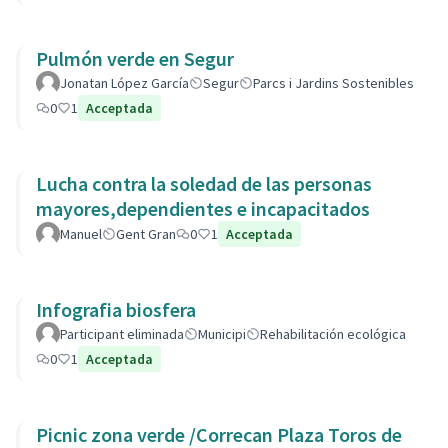
Pulmón verde en Segur
Jonatan López García
Segur
Parcs i Jardins Sostenibles
0
1
Acceptada
Lucha contra la soledad de las personas
mayores,dependientes e incapacitados
Manuel
Gent Gran
0
1
Acceptada
Infografia biosfera
Participant eliminada
Municipi
Rehabilitación ecológica
0
1
Acceptada
Picnic zona verde /Correcan Plaza Toros de