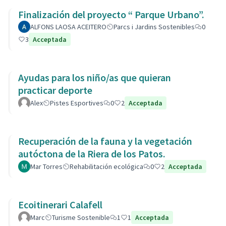
Finalización del proyecto “ Parque Urbano”.
ALFONS LAOSA ACEITERO
Parcs i Jardins Sostenibles
0
3
Acceptada
Ayudas para los niño/as que quieran
practicar deporte
Alex
Pistes Esportives
0
2
Acceptada
Recuperación de la fauna y la vegetación
autóctona de la Riera de los Patos.
Mar Torres
Rehabilitación ecológica
0
2
Acceptada
Ecoitinerari Calafell
Marc
Turisme Sostenible
1
1
Acceptada