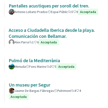
Pantalles acustiques per soroll del tren.
Antonio Lobato Prados
Espai Públic
5
8
Acceptada
Acceso a Ciudadella Iberica desde la playa.
Comunicación con Bellamar.
Alex Parra
1
6
Acceptada
Pulmó de la Mediterrània
Menuda
Fons Marins
0
5
Acceptada
Un museu per Segur
Jaume De Bargas Fàbregas
Patrimoni
4
4
Acceptada