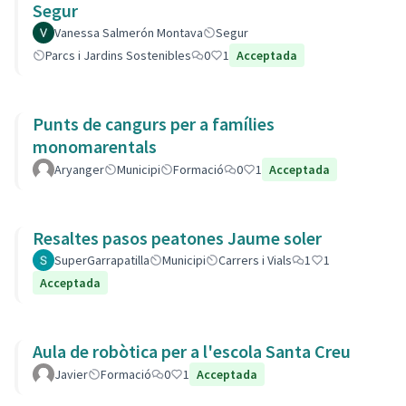
Segur
Vanessa Salmerón Montava
Segur
Parcs i Jardins Sostenibles
0
1
Acceptada
Punts de cangurs per a famílies
monomarentals
Aryanger
Municipi
Formació
0
1
Acceptada
Resaltes pasos peatones Jaume soler
SuperGarrapatilla
Municipi
Carrers i Vials
1
1
Acceptada
Aula de robòtica per a l'escola Santa Creu
Javier
Formació
0
1
Acceptada