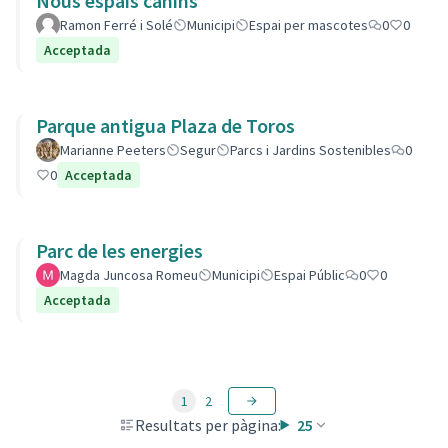
Nous espais canins
Ramon Ferré i Solé
Municipi
Espai per mascotes
0
0
Acceptada
Parque antigua Plaza de Toros
Marianne Peeters
Segur
Parcs i Jardins Sostenibles
0
0
Acceptada
Parc de les energies
Magda Juncosa Romeu
Municipi
Espai Públic
0
0
Acceptada
1
2
Resultats per pàgina:
25