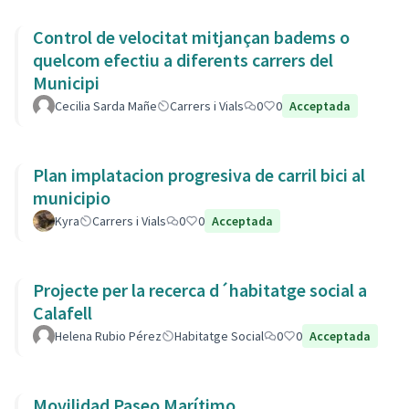
Control de velocitat mitjançan badems o
quelcom efectiu a diferents carrers del
Municipi
Cecilia Sarda Mañe
Carrers i Vials
0
0
Acceptada
Plan implatacion progresiva de carril bici al
municipio
Kyra
Carrers i Vials
0
0
Acceptada
Projecte per la recerca d´habitatge social a
Calafell
Helena Rubio Pérez
Habitatge Social
0
0
Acceptada
Movilidad Paseo Marítimo