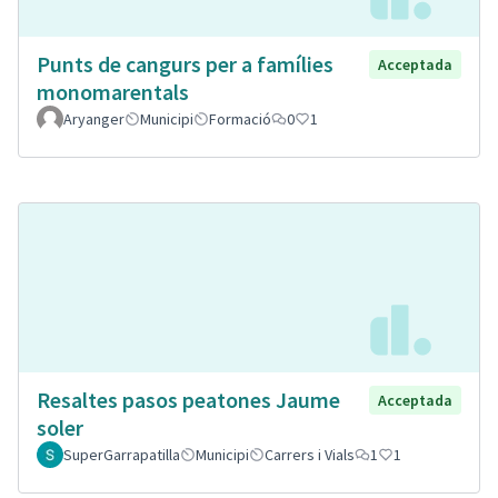
Punts de cangurs per a famílies
Acceptada
monomarentals
Aryanger
Municipi
Formació
0
1
Resaltes pasos peatones Jaume
Acceptada
soler
SuperGarrapatilla
Municipi
Carrers i Vials
1
1