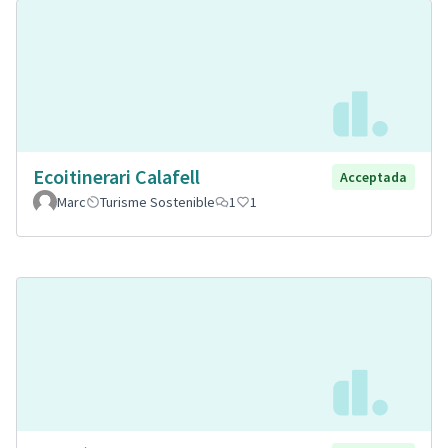
Ecoitinerari Calafell
Acceptada
Marc
Turisme Sostenible
1
1