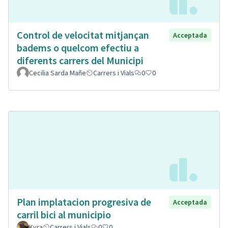
Control de velocitat mitjançan
Acceptada
badems o quelcom efectiu a
diferents carrers del Municipi
Cecilia Sarda Mañe
Carrers i Vials
0
0
Plan implatacion progresiva de
Acceptada
carril bici al municipio
Kyra
Carrers i Vials
0
0