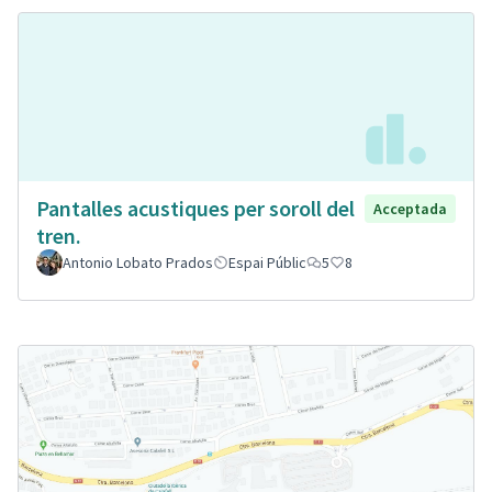
Pantalles acustiques per soroll del
Acceptada
tren.
Antonio Lobato Prados
Espai Públic
5
8