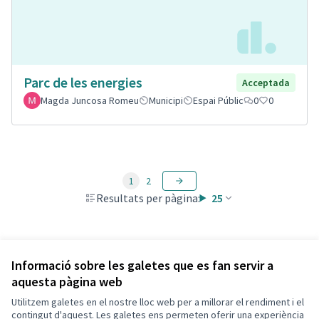
Parc de les energies
Acceptada
Magda Juncosa Romeu
Municipi
Espai Públic
0
0
1
2
Resultats per pàgina:
25
Veure totes les propostes retirades
Informació sobre les galetes que es fan servir a
aquesta pàgina web
Utilitzem galetes en el nostre lloc web per a millorar el rendiment i el
Termes i condicions d'ús
contingut d'aquest. Les galetes ens permeten oferir una experiència
Configuració de les galetes