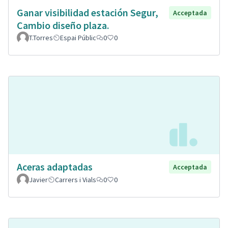
Ganar visibilidad estación Segur,
Acceptada
Cambio diseño plaza.
T.Torres
Espai Públic
0
0
Aceras adaptadas
Acceptada
Javier
Carrers i Vials
0
0