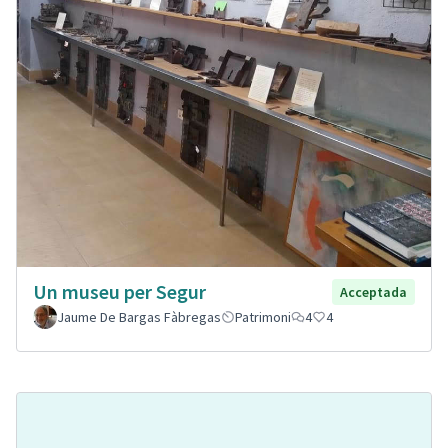
Un museu per Segur
Acceptada
Jaume De Bargas Fàbregas
Patrimoni
4
4