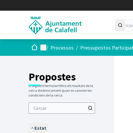
Inici
Menú principal
/
Processos
/
Pressupostos Participa
Saltar
El següen
+
−
Propostes
El següent formulari filtra els resultats de la
cerca dinàmicament quan es canvien les
condicions de la cerca.
Estat