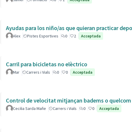
Ayudas para los niño/as que quieran practicar dep
Alex
Pistes Esportives
0
2
Acceptada
Carril para bicicletas no elèctrico
Mar
Carrers i Vials
0
0
Acceptada
Control de velocitat mitjançan badems o quelcom e
Cecilia Sarda Mañe
Carrers i Vials
0
0
Acceptada