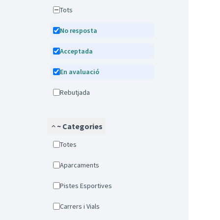
Tots
No resposta
Acceptada
En avaluació
Rebutjada
~ Categories
Totes
Aparcaments
Pistes Esportives
Carrers i Vials