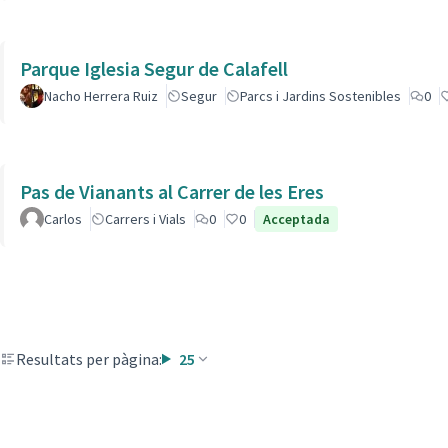
Parque Iglesia Segur de Calafell
Nacho Herrera Ruiz
Segur
Parcs i Jardins Sostenibles
0
Pas de Vianants al Carrer de les Eres
Carlos
Carrers i Vials
0
0
Acceptada
Resultats per pàgina:
25