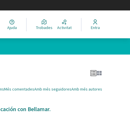
legir el idioma
Ajuda
Trobades
Activitat
Entra
Leaflet
|
©
HERE maps
 com a punts al mapa. L'element es pot fer servir amb un lector 
ns
Més comentades
Amb més seguidores
Amb més autores
icación con Bellamar.