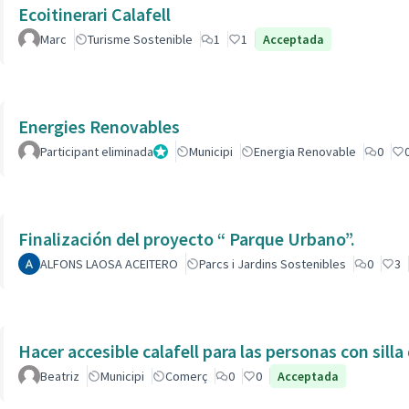
Ecoitinerari Calafell
Marc
Turisme Sostenible
1
1
Acceptada
Energies Renovables
Participant eliminada
Administrador
Municipi
Energia Renovable
0
Finalización del proyecto “ Parque Urbano”.
ALFONS LAOSA ACEITERO
Parcs i Jardins Sostenibles
0
3
Hacer accesible calafell para las personas con silla
Beatriz
Municipi
Comerç
0
0
Acceptada