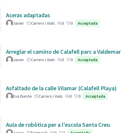
Aceras adaptadas
Javier
Carrers i Vials
0
0
Acceptada
Arreglar el camino de Calafell parc a Valdemar
Javier
Carrers i Vials
0
0
Acceptada
Asfaltado de la calle Vilamar (Calafell Playa)
Eva Dieste
Carrers i Vials
0
0
Acceptada
Aula de robòtica per a l'escola Santa Creu
Javier
Formació
0
1
Acceptada