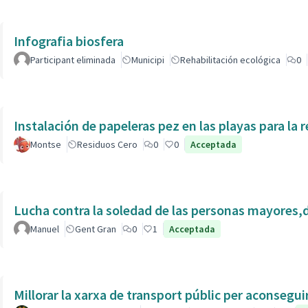
Infografia biosfera
Participant eliminada
Municipi
Rehabilitación ecológica
0
Instalación de papeleras pez en las playas para la r
Montse
Residuos Cero
0
0
Acceptada
Lucha contra la soledad de las personas mayores,
Manuel
Gent Gran
0
1
Acceptada
Millorar la xarxa de transport públic per aconsegu