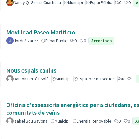
Nancy Q. Garcia Cuartiella
Municipi
Espai Públic
0
0
A
Movilidad Paseo Marítimo
Jordi Alvarez
Espai Públic
0
0
Acceptada
Nous espais canins
Ramon Ferré i Solé
Municipi
Espai per mascotes
0
0
Oficina d'assessoria energètica per a ciutadans, as
comunitats de veïns
Isabel Bou Bayona
Municipi
Energia Renovable
0
0
A