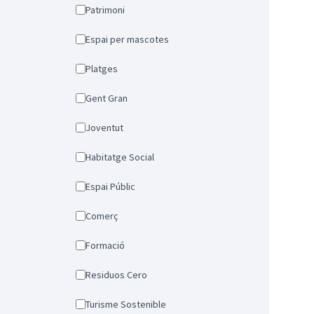
Patrimoni
Espai per mascotes
Platges
Gent Gran
Joventut
Habitatge Social
Espai Públic
Comerç
Formació
Residuos Cero
Turisme Sostenible