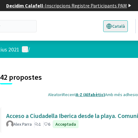
Decidim Calafell
-
Inscripcions Registre Participants PAM
Català
Triar la llengua
E
Menú d'usuari
tius 2021
/
 el mapa
3
t element és un mapa que presenta els components d'aquesta pàgina
42 propostes
Aleatori
Recent
A-Z (Alfabètic)
Amb més adhesio
Acceso a Ciudadella Iberica desde la playa. Comun
Alex Parra
1
6
Acceptada