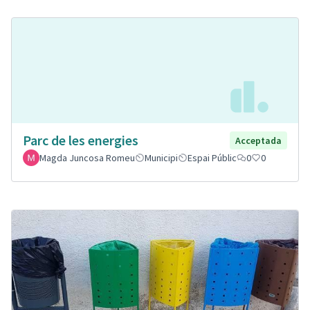
Parc de les energies
Acceptada
Magda Juncosa Romeu
Municipi
Espai Públic
0
0