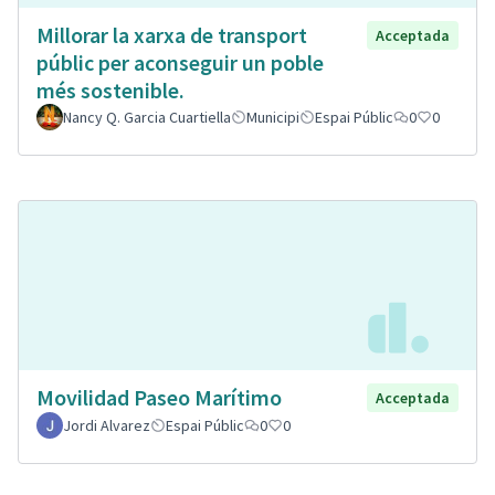
Millorar la xarxa de transport
Acceptada
públic per aconseguir un poble
més sostenible.
Nancy Q. Garcia Cuartiella
Municipi
Espai Públic
0
0
Movilidad Paseo Marítimo
Acceptada
Jordi Alvarez
Espai Públic
0
0