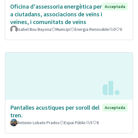
Oficina d'assessoria energètica per
Acceptada
a ciutadans, associacions de veïns i
veïnes, i comunitats de veïns
Isabel Bou Bayona
Municipi
Energia Renovable
0
0
Pantalles acustiques per soroll del
Acceptada
tren.
Antonio Lobato Prados
Espai Públic
5
8