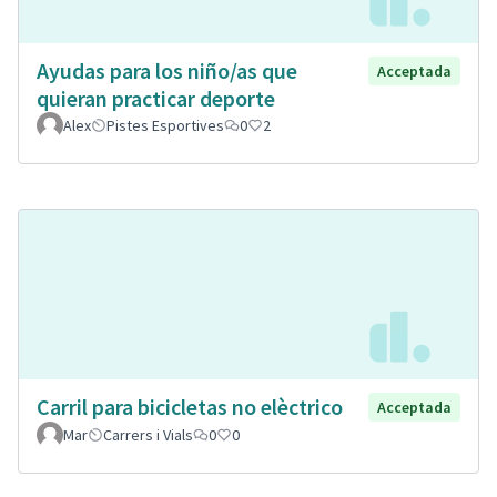
Ayudas para los niño/as que
Acceptada
quieran practicar deporte
Alex
Pistes Esportives
0
2
Carril para bicicletas no elèctrico
Acceptada
Mar
Carrers i Vials
0
0