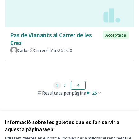
Pas de Vianants al Carrer de les
Acceptada
Eres
Carlos
Carrers i Vials
0
0
1
2
Resultats per pàgina:
25
Veure totes les propostes retirades
Informació sobre les galetes que es fan servir a
aquesta pàgina web
Utilitzem galetes en el nostre lloc web per a millorar el rendiment i el