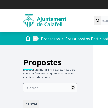
Inici
Menú principal
/
Processos
/
Pressupostos Participa
Saltar
El següen
+
−
Propostes
El següent formulari filtra els resultats de la
cerca dinàmicament quan es canvien les
condicions de la cerca.
Estat