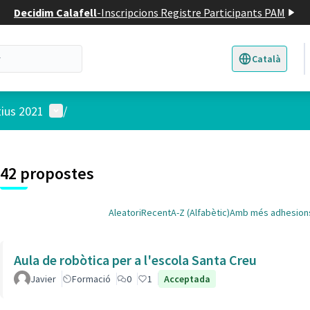
Decidim Calafell
-
Inscripcions Registre Participants PAM
Català
Triar la llengua
E
Menú d'usuari
tius 2021
/
 el mapa
t element és un mapa que presenta els components d'aquesta pàgina
42 propostes
Aleatori
Recent
A-Z (Alfabètic)
Amb més adhesion
Aula de robòtica per a l'escola Santa Creu
Javier
Formació
0
1
Acceptada