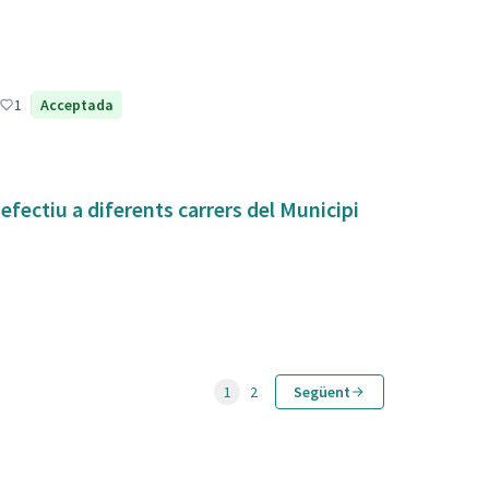
1
Acceptada
fectiu a diferents carrers del Municipi
1
2
Següent