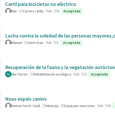
Carril para bicicletas no elèctrico
Mar
Carrers i Vials
0
0
Acceptada
Lucha contra la soledad de las personas mayores,
Manuel
Gent Gran
0
1
Acceptada
Recuperación de la fauna y la vegetación autóctona
Mar Torres
Rehabilitación ecológica
0
2
Acceptada
Nous espais canins
Ramon Ferré i Solé
Municipi
Espai per mascotes
0
0