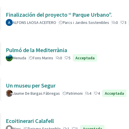
Finalización del proyecto “ Parque Urbano”.
ALFONS LAOSA ACEITERO
Parcs i Jardins Sostenibles
0
3
Pulmó de la Mediterrània
Menuda
Fons Marins
0
5
Acceptada
Un museu per Segur
Jaume De Bargas Fàbregas
Patrimoni
4
4
Acceptada
Ecoitinerari Calafell
Marc
Turisme Sostenible
1
1
Acceptada