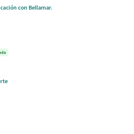
icación con Bellamar.
ada
orte