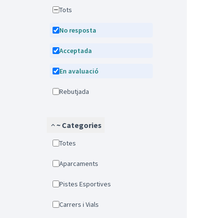
Tots
No resposta
Acceptada
En avaluació
Rebutjada
~ Categories
Totes
Aparcaments
Pistes Esportives
Carrers i Vials