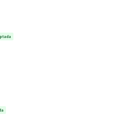
ptada
da