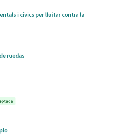
tals i cívics per lluitar contra la
 de ruedas
eptada
ipio