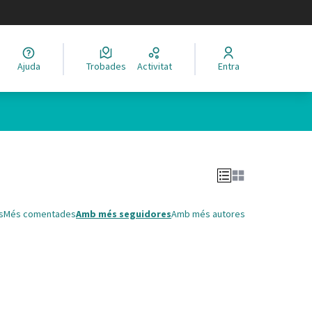
legir el idioma
Ajuda
Trobades
Activitat
Entra
Leaflet
|
©
HERE maps
 com a punts al mapa. L'element es pot fer servir amb un lector 
s
Més comentades
Amb més seguidores
Amb més autores