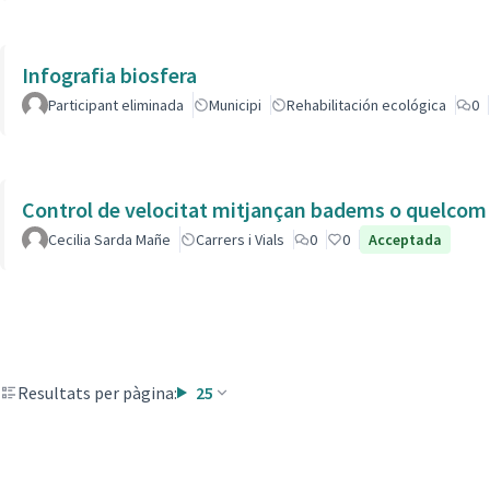
Infografia biosfera
Participant eliminada
Municipi
Rehabilitación ecológica
0
Control de velocitat mitjançan badems o quelcom e
Cecilia Sarda Mañe
Carrers i Vials
0
0
Acceptada
Resultats per pàgina:
25