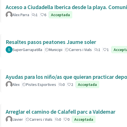
Acceso a Ciudadella Iberica desde la playa. Comun
Alex Parra
1
6
Acceptada
Resaltes pasos peatones Jaume soler
SuperGarrapatilla
Municipi
Carrers i Vials
1
1
Accept
Ayudas para los niño/as que quieran practicar dep
Alex
Pistes Esportives
0
2
Acceptada
Arreglar el camino de Calafell parc a Valdemar
Javier
Carrers i Vials
0
0
Acceptada