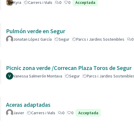
Kyra
Carrers i Vials
0
0
Acceptada
Pulmón verde en Segur
Jonatan López García
Segur
Parcs i Jardins Sostenibles
0
Picnic zona verde /Correcan Plaza Toros de Segur
Vanessa Salmerón Montava
Segur
Parcs i Jardins Sostenible
Aceras adaptadas
Javier
Carrers i Vials
0
0
Acceptada