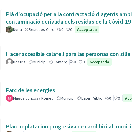
Plà d'ocupació per a la contractació d'agents ambien
contaminació derivada dels residus de la Còvid-19
Nuria
Residuos Cero
0
0
Acceptada
Hacer accesible calafell para las personas con silla
Beatriz
Municipi
Comerç
0
0
Acceptada
Parc de les energies
Magda Juncosa Romeu
Municipi
Espai Públic
0
0
Acc
Plan implatacion progresiva de carril bici al munic