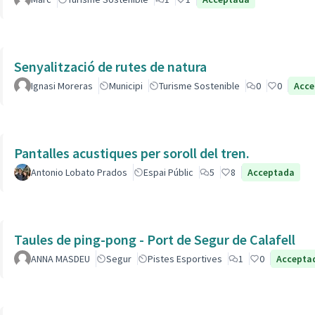
Senyalització de rutes de natura
Ignasi Moreras
Municipi
Turisme Sostenible
0
0
Acce
Pantalles acustiques per soroll del tren.
Antonio Lobato Prados
Espai Públic
5
8
Acceptada
Taules de ping-pong - Port de Segur de Calafell
ANNA MASDEU
Segur
Pistes Esportives
1
0
Accepta