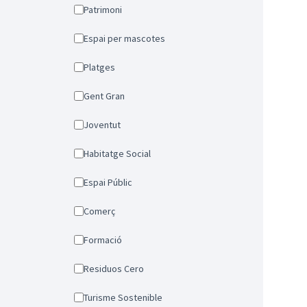
Patrimoni
Espai per mascotes
Platges
Gent Gran
Joventut
Habitatge Social
Espai Públic
Comerç
Formació
Residuos Cero
Turisme Sostenible