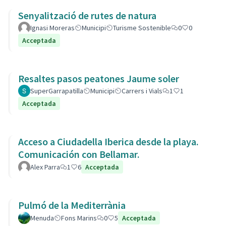
Senyalització de rutes de natura
Ignasi Moreras
Municipi
Turisme Sostenible
0
0
Acceptada
Resaltes pasos peatones Jaume soler
SuperGarrapatilla
Municipi
Carrers i Vials
1
1
Acceptada
Acceso a Ciudadella Iberica desde la playa.
Comunicación con Bellamar.
Alex Parra
1
6
Acceptada
Pulmó de la Mediterrània
Menuda
Fons Marins
0
5
Acceptada