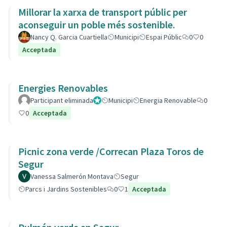
Millorar la xarxa de transport públic per
aconseguir un poble més sostenible.
Nancy Q. Garcia Cuartiella
Municipi
Espai Públic
0
0
Acceptada
Energies Renovables
Participant eliminada
Administrador
Municipi
Energia Renovable
0
0
Acceptada
Picnic zona verde /Correcan Plaza Toros de
Segur
Vanessa Salmerón Montava
Segur
Parcs i Jardins Sostenibles
0
1
Acceptada