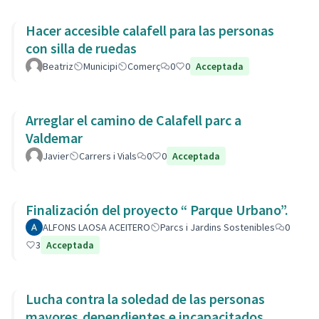
Hacer accesible calafell para las personas
con silla de ruedas
Beatriz
Municipi
Comerç
0
0
Acceptada
Arreglar el camino de Calafell parc a
Valdemar
Javier
Carrers i Vials
0
0
Acceptada
Finalización del proyecto “ Parque Urbano”.
ALFONS LAOSA ACEITERO
Parcs i Jardins Sostenibles
0
3
Acceptada
Lucha contra la soledad de las personas
mayores,dependientes e incapacitados