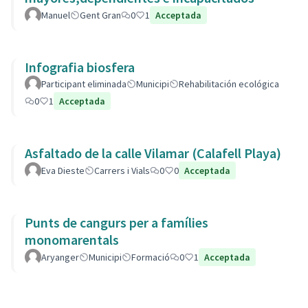
Manuel
Gent Gran
0
1
Acceptada
Infografia biosfera
Participant eliminada
Municipi
Rehabilitación ecológica
0
1
Acceptada
Asfaltado de la calle Vilamar (Calafell Playa)
Eva Dieste
Carrers i Vials
0
0
Acceptada
Punts de cangurs per a famílies
monomarentals
Aryanger
Municipi
Formació
0
1
Acceptada