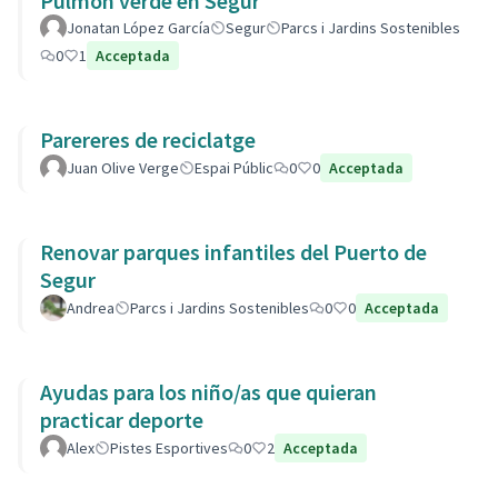
Pulmón verde en Segur
Jonatan López García
Segur
Parcs i Jardins Sostenibles
0
1
Acceptada
Parereres de reciclatge
Juan Olive Verge
Espai Públic
0
0
Acceptada
Renovar parques infantiles del Puerto de
Segur
Andrea
Parcs i Jardins Sostenibles
0
0
Acceptada
Ayudas para los niño/as que quieran
practicar deporte
Alex
Pistes Esportives
0
2
Acceptada