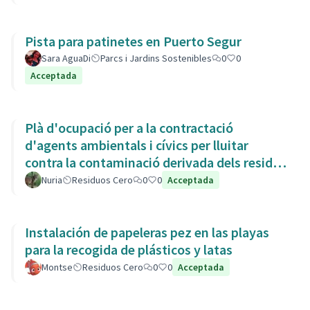
Pista para patinetes en Puerto Segur
Sara AguaDi
Parcs i Jardins Sostenibles
0
0
Acceptada
Plà d'ocupació per a la contractació
d'agents ambientals i cívics per lluitar
contra la contaminació derivada dels residus
de la Còvid-19
Nuria
Residuos Cero
0
0
Acceptada
Instalación de papeleras pez en las playas
para la recogida de plásticos y latas
Montse
Residuos Cero
0
0
Acceptada