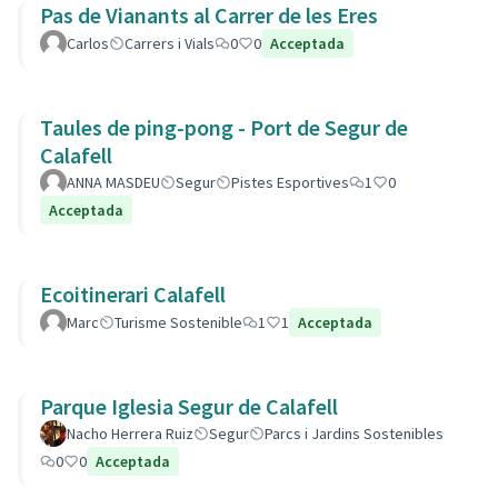
Pas de Vianants al Carrer de les Eres
Carlos
Carrers i Vials
0
0
Acceptada
Taules de ping-pong - Port de Segur de
Calafell
ANNA MASDEU
Segur
Pistes Esportives
1
0
Acceptada
Ecoitinerari Calafell
Marc
Turisme Sostenible
1
1
Acceptada
Parque Iglesia Segur de Calafell
Nacho Herrera Ruiz
Segur
Parcs i Jardins Sostenibles
0
0
Acceptada