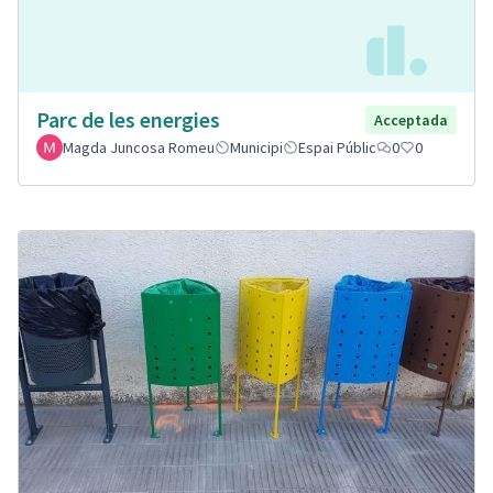
Parc de les energies
Acceptada
Magda Juncosa Romeu
Municipi
Espai Públic
0
0