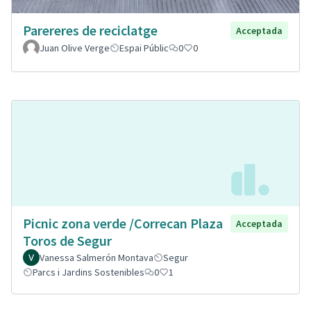
Parereres de reciclatge
Acceptada
Juan Olive Verge
Espai Públic
0
0
Picnic zona verde /Correcan Plaza
Acceptada
Toros de Segur
Vanessa Salmerón Montava
Segur
Parcs i Jardins Sostenibles
0
1