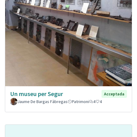
Un museu per Segur
Acceptada
Jaume De Bargas Fàbregas
Patrimoni
4
4