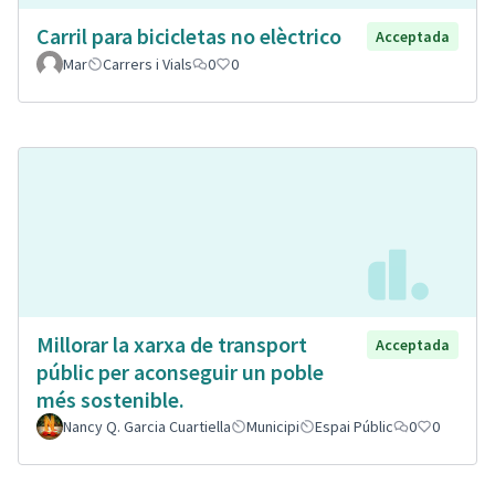
Carril para bicicletas no elèctrico
Acceptada
Mar
Carrers i Vials
0
0
Millorar la xarxa de transport
Acceptada
públic per aconseguir un poble
més sostenible.
Nancy Q. Garcia Cuartiella
Municipi
Espai Públic
0
0