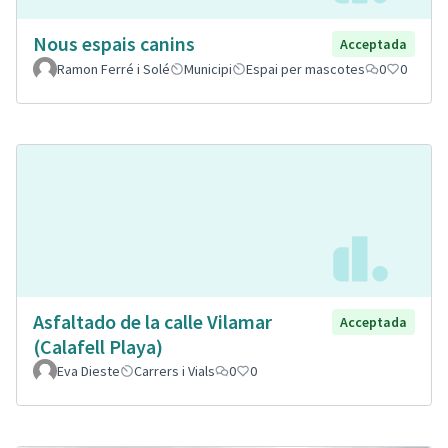
Nous espais canins
Acceptada
Ramon Ferré i Solé
Municipi
Espai per mascotes
0
0
Asfaltado de la calle Vilamar
Acceptada
(Calafell Playa)
Eva Dieste
Carrers i Vials
0
0