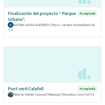
Finalización del proyecto “ Parque
Acceptada
Urbano”.
ALFONS LAOSA ACEITERO
Parcs i Jardins Sostenibles
0
3
Punt verd Calafell
Acceptada
Alberto Toledo Conesa
Municipi
Residuos Cero
0
0