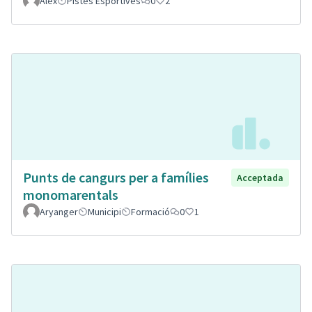
Alex
Pistes Esportives
0
2
Punts de cangurs per a famílies
Acceptada
monomarentals
Aryanger
Municipi
Formació
0
1