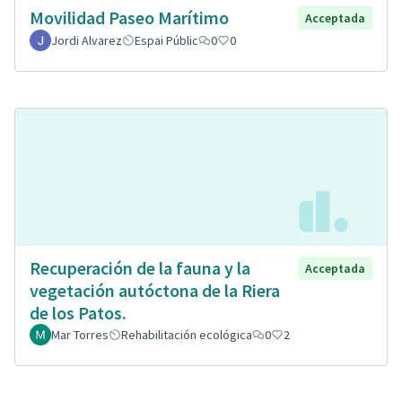
Movilidad Paseo Marítimo
Acceptada
Jordi Alvarez
Espai Públic
0
0
Recuperación de la fauna y la
Acceptada
vegetación autóctona de la Riera
de los Patos.
Mar Torres
Rehabilitación ecológica
0
2