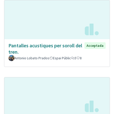
Pantalles acustiques per soroll del
Acceptada
tren.
Antonio Lobato Prados
Espai Públic
5
8