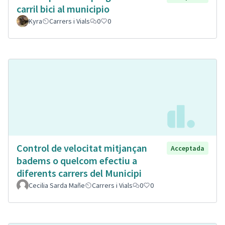
carril bici al municipio
Kyra
Carrers i Vials
0
0
Control de velocitat mitjançan
Acceptada
badems o quelcom efectiu a
diferents carrers del Municipi
Cecilia Sarda Mañe
Carrers i Vials
0
0