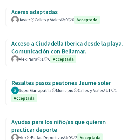
Aceras adaptadas
Javier
Calles y Viales
0
0
Acceptada
Acceso a Ciudadella Iberica desde la playa.
Comunicación con Bellamar.
Alex Parra
1
6
Acceptada
Resaltes pasos peatones Jaume soler
SuperGarrapatilla
Municipio
Calles y Viales
1
1
Acceptada
Ayudas para los niño/as que quieran
practicar deporte
Alex
Pistas Deportivas
0
2
Acceptada