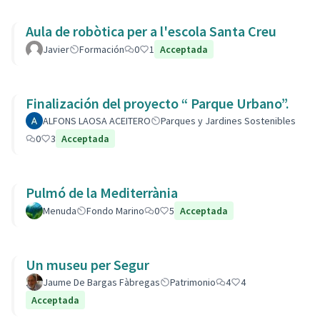
Aula de robòtica per a l'escola Santa Creu
Javier
Formación
0
1
Acceptada
Finalización del proyecto “ Parque Urbano”.
ALFONS LAOSA ACEITERO
Parques y Jardines Sostenibles
0
3
Acceptada
Pulmó de la Mediterrània
Menuda
Fondo Marino
0
5
Acceptada
Un museu per Segur
Jaume De Bargas Fàbregas
Patrimonio
4
4
Acceptada