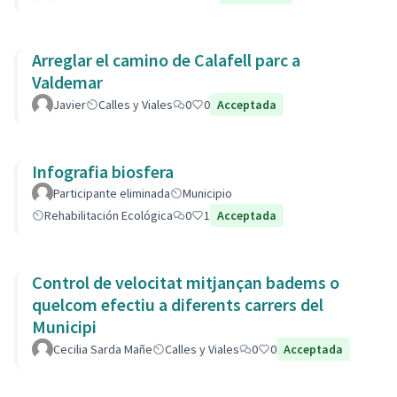
Arreglar el camino de Calafell parc a
Valdemar
Javier
Calles y Viales
0
0
Acceptada
Infografia biosfera
Participante eliminada
Municipio
Rehabilitación Ecológica
0
1
Acceptada
Control de velocitat mitjançan badems o
quelcom efectiu a diferents carrers del
Municipi
Cecilia Sarda Mañe
Calles y Viales
0
0
Acceptada