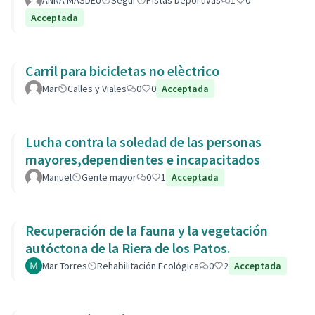
ANNA MASDEU
Segur
Pistas Deportivas
1
0
Acceptada
Carril para bicicletas no elèctrico
Mar
Calles y Viales
0
0
Acceptada
Lucha contra la soledad de las personas
mayores,dependientes e incapacitados
Manuel
Gente mayor
0
1
Acceptada
Recuperación de la fauna y la vegetación
autóctona de la Riera de los Patos.
Mar Torres
Rehabilitación Ecológica
0
2
Acceptada