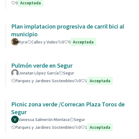
0
Acceptada
Plan implatacion progresiva de carril bici al
municipio
Kyra
Calles y Viales
0
0
Acceptada
Pulmón verde en Segur
Jonatan López García
Segur
Parques y Jardines Sostenibles
0
1
Acceptada
Picnic zona verde /Correcan Plaza Toros de
Segur
Vanessa Salmerón Montava
Segur
Parques y Jardines Sostenibles
0
1
Acceptada