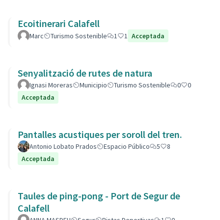
Ecoitinerari Calafell
Marc
Turismo Sostenible
1
1
Acceptada
Senyalització de rutes de natura
Ignasi Moreras
Municipio
Turismo Sostenible
0
0
Acceptada
Pantalles acustiques per soroll del tren.
Antonio Lobato Prados
Espacio Público
5
8
Acceptada
Taules de ping-pong - Port de Segur de
Calafell