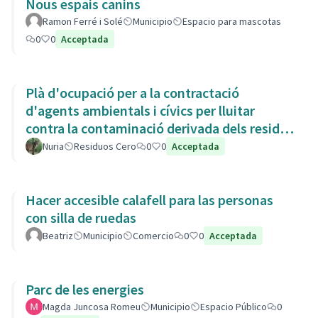
Nous espais canins
Ramon Ferré i Solé
Municipio
Espacio para mascotas
0
0
Acceptada
Plà d'ocupació per a la contractació
d'agents ambientals i cívics per lluitar
contra la contaminació derivada dels residus
de la Còvid-19
Nuria
Residuos Cero
0
0
Acceptada
Hacer accesible calafell para las personas
con silla de ruedas
Beatriz
Municipio
Comercio
0
0
Acceptada
Parc de les energies
Magda Juncosa Romeu
Municipio
Espacio Público
0