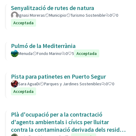
Senyalització de rutes de natura
Ignasi Moreras
Municipio
Turismo Sostenible
0
0
Acceptada
Pulmó de la Mediterrània
Menuda
Fondo Marino
0
5
Acceptada
Pista para patinetes en Puerto Segur
Sara AguaDi
Parques y Jardines Sostenibles
0
0
Acceptada
Plà d'ocupació per a la contractació
d'agents ambientals i cívics per lluitar
contra la contaminació derivada dels residus