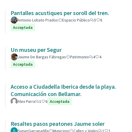
Pantalles acustiques per soroll del tren.
Antonio Lobato Prados
Espacio Público
5
8
Acceptada
Un museu per Segur
Jaume De Bargas Fàbregas
Patrimonio
4
4
Acceptada
Acceso a Ciudadella Iberica desde la playa.
Comunicación con Bellamar.
Alex Parra
1
6
Acceptada
Resaltes pasos peatones Jaume soler
SuperGarrapatilla
Municipio
Calles y Viales
1
1