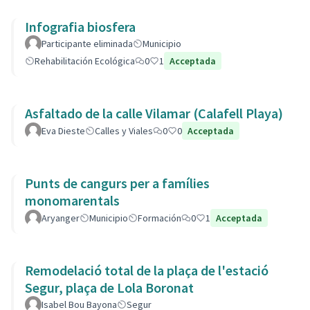
Infografia biosfera
Participante eliminada
Municipio
Rehabilitación Ecológica
0
1
Acceptada
Asfaltado de la calle Vilamar (Calafell Playa)
Eva Dieste
Calles y Viales
0
0
Acceptada
Punts de cangurs per a famílies
monomarentals
Aryanger
Municipio
Formación
0
1
Acceptada
Remodelació total de la plaça de l'estació
Segur, plaça de Lola Boronat
Isabel Bou Bayona
Segur