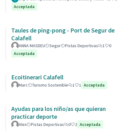
Acceptada
Taules de ping-pong - Port de Segur de
Calafell
ANNA MASDEU
Segur
Pistas Deportivas
1
0
Acceptada
Ecoitinerari Calafell
Marc
Turismo Sostenible
1
1
Acceptada
Ayudas para los niño/as que quieran
practicar deporte
Alex
Pistas Deportivas
0
2
Acceptada