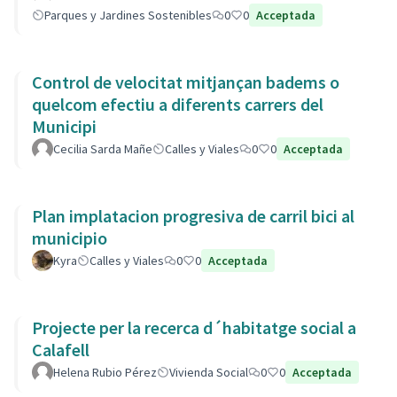
Parques y Jardines Sostenibles
0
0
Acceptada
Control de velocitat mitjançan badems o
quelcom efectiu a diferents carrers del
Municipi
Cecilia Sarda Mañe
Calles y Viales
0
0
Acceptada
Plan implatacion progresiva de carril bici al
municipio
Kyra
Calles y Viales
0
0
Acceptada
Projecte per la recerca d´habitatge social a
Calafell
Helena Rubio Pérez
Vivienda Social
0
0
Acceptada