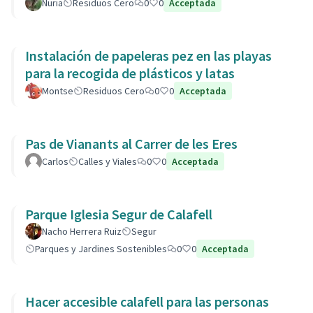
de la Còvid-19
Nuria
Residuos Cero
0
0
Acceptada
Instalación de papeleras pez en las playas
para la recogida de plásticos y latas
Montse
Residuos Cero
0
0
Acceptada
Pas de Vianants al Carrer de les Eres
Carlos
Calles y Viales
0
0
Acceptada
Parque Iglesia Segur de Calafell
Nacho Herrera Ruiz
Segur
Parques y Jardines Sostenibles
0
0
Acceptada
Hacer accesible calafell para las personas