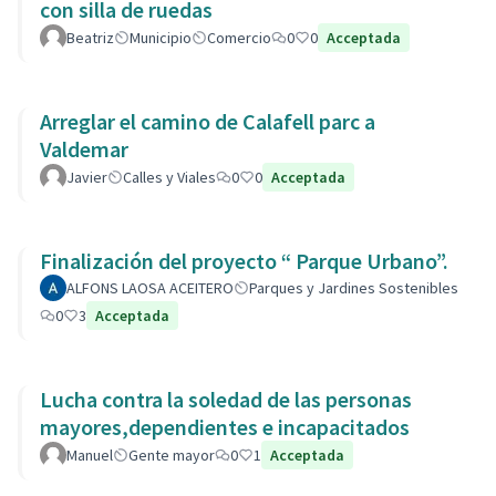
con silla de ruedas
Beatriz
Municipio
Comercio
0
0
Acceptada
Arreglar el camino de Calafell parc a
Valdemar
Javier
Calles y Viales
0
0
Acceptada
Finalización del proyecto “ Parque Urbano”.
ALFONS LAOSA ACEITERO
Parques y Jardines Sostenibles
0
3
Acceptada
Lucha contra la soledad de las personas
mayores,dependientes e incapacitados
Manuel
Gente mayor
0
1
Acceptada