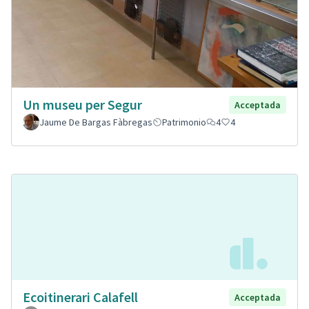
Un museu per Segur
Acceptada
Jaume De Bargas Fàbregas
Patrimonio
4
4
Ecoitinerari Calafell
Acceptada