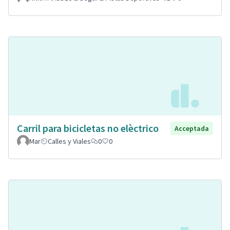
Carril para bicicletas no elèctrico
Acceptada
Mar
Calles y Viales
0
0