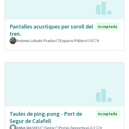
Pantalles acustiques per soroll del
Acceptada
tren.
Antonio Lobato Prados
Espacio Público
5
8
Taules de ping-pong - Port de
Acceptada
Segur de Calafell
ANNA MASDEU
Segur
Pistas Deportivas
1
0