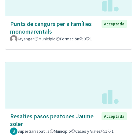
Punts de cangurs per a famílies
Acceptada
monomarentals
Aryanger
Municipio
Formación
0
1
Resaltes pasos peatones Jaume
Acceptada
soler
SuperGarrapatilla
Municipio
Calles y Viales
1
1