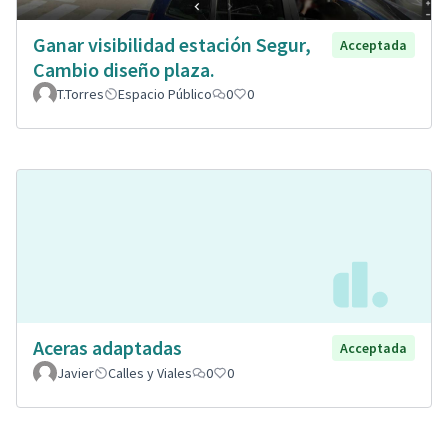
Ganar visibilidad estación Segur,
Acceptada
Cambio diseño plaza.
T.Torres
Espacio Público
0
0
Aceras adaptadas
Acceptada
Javier
Calles y Viales
0
0