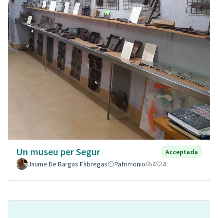
Un museu per Segur
Acceptada
Jaume De Bargas Fàbregas
Patrimonio
4
4