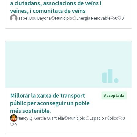
a ciutadans, associacions de veïns i
veïnes, i comunitats de veïns
Isabel Bou Bayona
Municipio
Energia Renovable
0
0
Millorar la xarxa de transport
Acceptada
públic per aconseguir un poble
més sostenible.
Nancy Q. Garcia Cuartiella
Municipio
Espacio Público
0
0