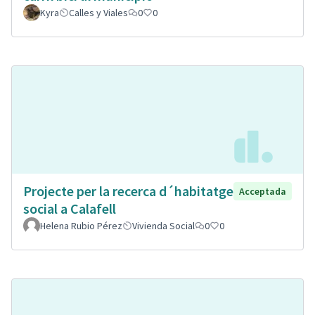
Kyra
Calles y Viales
0
0
Projecte per la recerca d´habitatge
Acceptada
social a Calafell
Helena Rubio Pérez
Vivienda Social
0
0