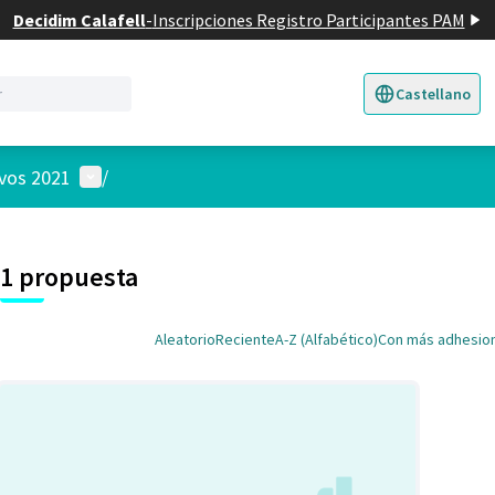
Decidim Calafell
-
Inscripciones Registro Participantes PAM
Castellano
Triar la llengua
E
Menú de usuario
ivos 2021
/
 el mapa
nte elemento es un mapa que presenta los componentes de esta pág
1 propuesta
Aleatorio
Reciente
A-Z (Alfabético)
Con más adhesio