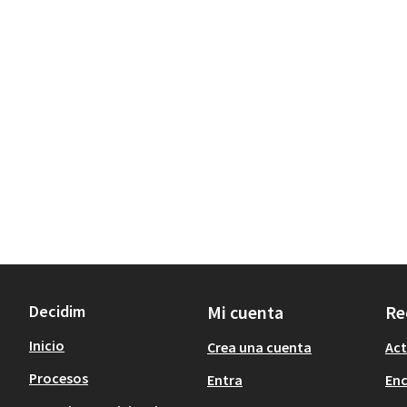
Decidim
Mi cuenta
Re
Inicio
Crea una cuenta
Act
Procesos
Entra
En