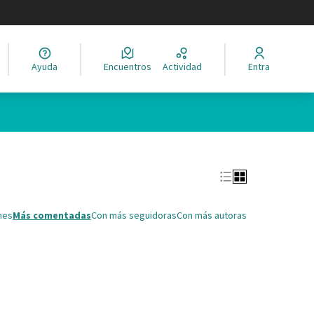
legir el idioma
Ayuda
Encuentros
Actividad
Entra
Leaflet
|
©
HERE maps
ina como puntos en el mapa. El elemento se puede utilizar con un 
nes
Más comentadas
Con más seguidoras
Con más autoras