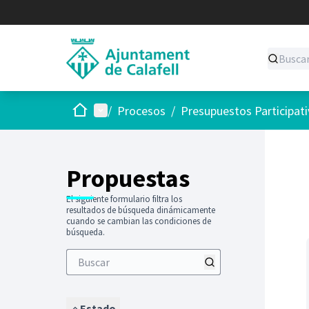
Inicio
Menú principal
/
Procesos
/
Presupuestos Participat
Saltar
El siguie
+
−
Propuestas
El siguiente formulario filtra los
resultados de búsqueda dinámicamente
cuando se cambian las condiciones de
búsqueda.
Estado