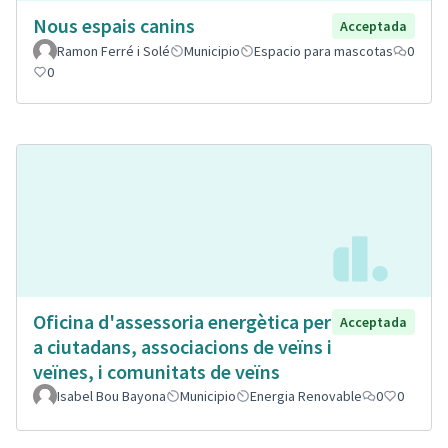
Nous espais canins
Acceptada
Ramon Ferré i Solé
Municipio
Espacio para mascotas
0
0
Oficina d'assessoria energètica per
Acceptada
a ciutadans, associacions de veïns i
veïnes, i comunitats de veïns
Isabel Bou Bayona
Municipio
Energia Renovable
0
0