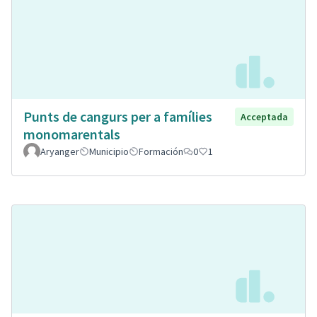
Punts de cangurs per a famílies
Acceptada
monomarentals
Aryanger
Municipio
Formación
0
1