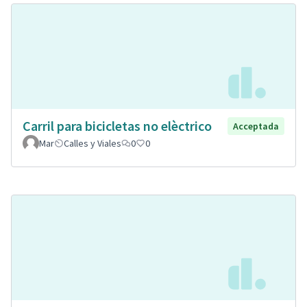
Carril para bicicletas no elèctrico
Acceptada
Mar
Calles y Viales
0
0