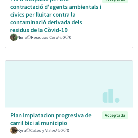
contractació d'agents ambientals i
cívics per lluitar contra la
contaminació derivada dels
residus de la Còvid-19
Nuria
Residuos Cero
0
0
Plan implatacion progresiva de
Acceptada
carril bici al municipio
Kyra
Calles y Viales
0
0