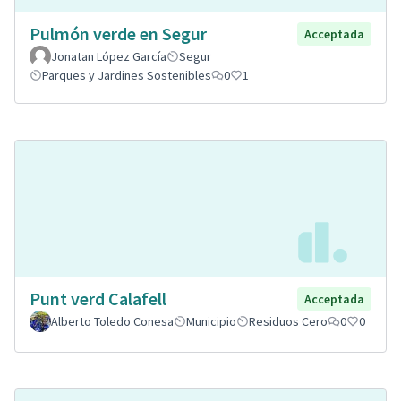
Pulmón verde en Segur
Acceptada
Jonatan López García
Segur
Parques y Jardines Sostenibles
0
1
Punt verd Calafell
Acceptada
Alberto Toledo Conesa
Municipio
Residuos Cero
0
0