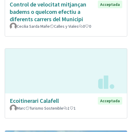
Control de velocitat mitjançan
Acceptada
badems o quelcom efectiu a
diferents carrers del Municipi
Cecilia Sarda Mañe
Calles y Viales
0
0
Ecoitinerari Calafell
Acceptada
Marc
Turismo Sostenible
1
1