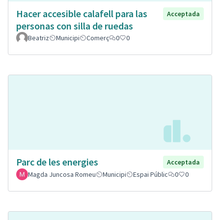
Hacer accesible calafell para las
Acceptada
personas con silla de ruedas
Beatriz
Municipi
Comerç
0
0
Parc de les energies
Acceptada
Magda Juncosa Romeu
Municipi
Espai Públic
0
0