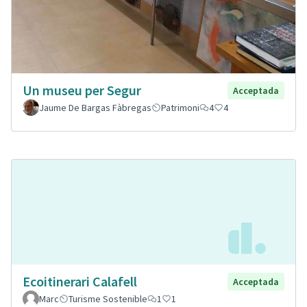
Un museu per Segur
Acceptada
Jaume De Bargas Fàbregas
Patrimoni
4
4
Ecoitinerari Calafell
Acceptada
Marc
Turisme Sostenible
1
1