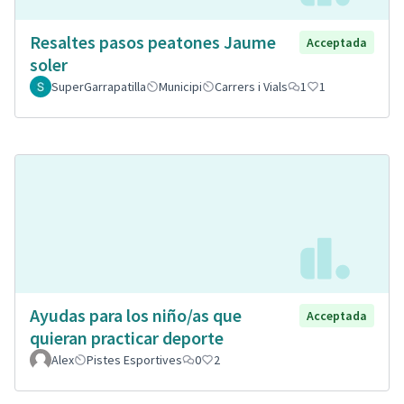
Resaltes pasos peatones Jaume
Acceptada
soler
SuperGarrapatilla
Municipi
Carrers i Vials
1
1
Ayudas para los niño/as que
Acceptada
quieran practicar deporte
Alex
Pistes Esportives
0
2