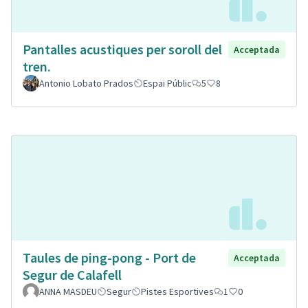
Pantalles acustiques per soroll del
Acceptada
tren.
Antonio Lobato Prados
Espai Públic
5
8
Taules de ping-pong - Port de
Acceptada
Segur de Calafell
ANNA MASDEU
Segur
Pistes Esportives
1
0