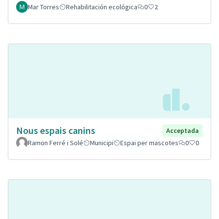
Mar Torres
Rehabilitación ecológica
0
2
Nous espais canins
Acceptada
Ramon Ferré i Solé
Municipi
Espai per mascotes
0
0