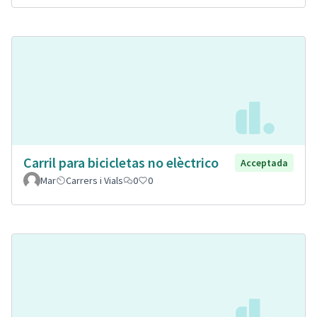
Carril para bicicletas no elèctrico
Acceptada
Mar
Carrers i Vials
0
0