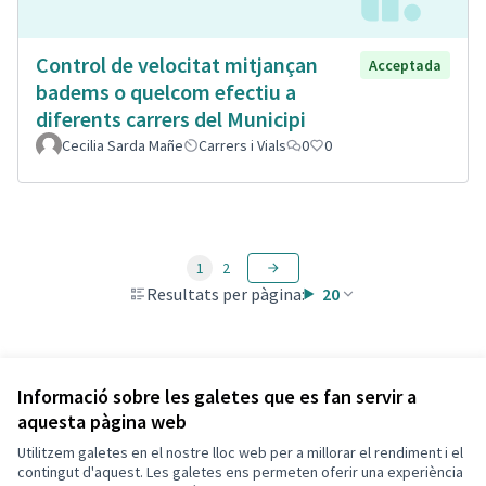
Control de velocitat mitjançan
Acceptada
badems o quelcom efectiu a
diferents carrers del Municipi
Cecilia Sarda Mañe
Carrers i Vials
0
0
1
2
Resultats per pàgina:
20
Veure totes les propostes retirades
Informació sobre les galetes que es fan servir a
aquesta pàgina web
Utilitzem galetes en el nostre lloc web per a millorar el rendiment i el
Termes i condicions d'ús
contingut d'aquest. Les galetes ens permeten oferir una experiència
Configuració de les galetes