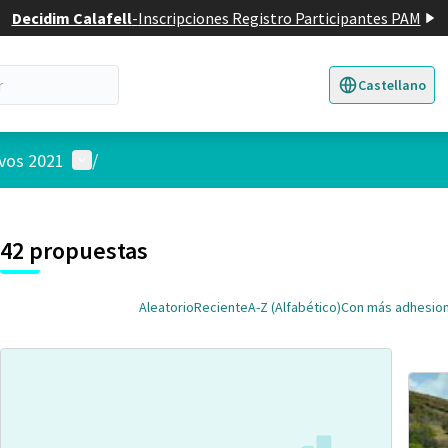
Decidim Calafell
-
Inscripciones Registro Participantes PAM
Castellano
Triar la llengua
E
Menú de usuario
ivos 2021
/
 el mapa
3
nte elemento es un mapa que presenta los componentes de esta pág
42 propuestas
Aleatorio
Reciente
A-Z (Alfabético)
Con más adhesio