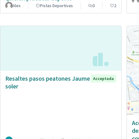
Alex
Pistas Deportivas
0
2
Resaltes pasos peatones Jaume
Acceptada
soler
Ac
de
co