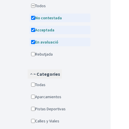
Todos
No contestada
Acceptada
En avaluació
Rebutjada
~ Categories
Todas
Aparcamientos
Pistas Deportivas
Calles y Viales