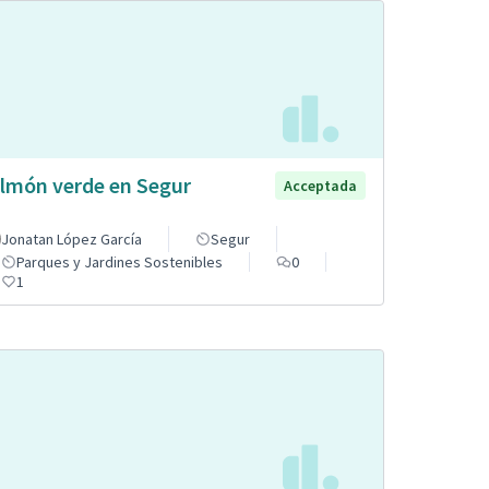
lmón verde en Segur
Acceptada
Jonatan López García
Segur
Parques y Jardines Sostenibles
0
1