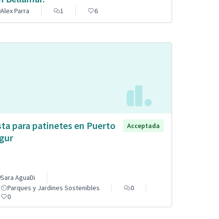
Alex Parra
1
6
sta para patinetes en Puerto
Acceptada
gur
Sara AguaDi
Parques y Jardines Sostenibles
0
0