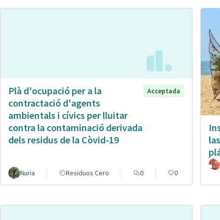
Plà d'ocupació per a la
Acceptada
contractació d'agents
ambientals i cívics per lluitar
In
contra la contaminació derivada
la
dels residus de la Còvid-19
pl
Nuria
Residuos Cero
0
0