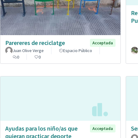
Re
Pu
Parereres de reciclatge
Acceptada
Juan Olive Verge
Espacio Público
0
0
Ayudas para los niño/as que
Se
Acceptada
quieran practicar deporte