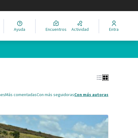
legir el idioma
Ayuda
Encuentros
Actividad
Entra
Leaflet
|
©
HERE maps
ina como puntos en el mapa. El elemento se puede utilizar con un 
nes
Más comentadas
Con más seguidoras
Con más autoras