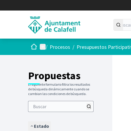
Inicio
Menú principal
/
Procesos
/
Presupuestos Participat
Saltar
El siguie
+
−
Propuestas
El siguiente formulario filtra los resultados
de búsqueda dinámicamente cuando se
cambian las condiciones de búsqueda.
Estado