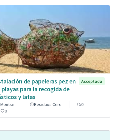
stalación de papeleras pez en
Acceptada
s playas para la recogida de
ásticos y latas
Montse
Residuos Cero
0
0