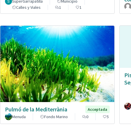
SuperGarrapatilla
Municipio
Calles y Viales
1
1
Pi
Se
Pulmó de la Mediterrània
Acceptada
Menuda
Fondo Marino
0
5