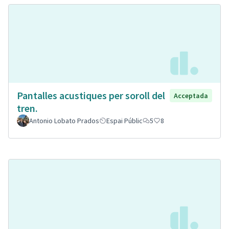
Pantalles acustiques per soroll del
Acceptada
tren.
Antonio Lobato Prados
Espai Públic
5
8