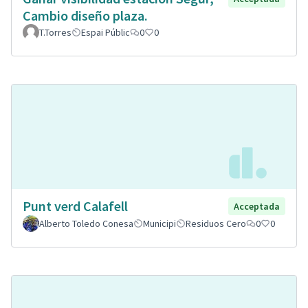
Cambio diseño plaza.
T.Torres
Espai Públic
0
0
Punt verd Calafell
Acceptada
Alberto Toledo Conesa
Municipi
Residuos Cero
0
0