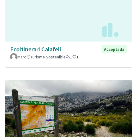
Ecoitinerari Calafell
Acceptada
Marc
Turisme Sostenible
1
1