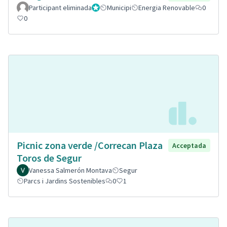
Participant eliminada
Administrador
Municipi
Energia Renovable
0
0
Picnic zona verde /Correcan Plaza
Acceptada
Toros de Segur
Vanessa Salmerón Montava
Segur
Parcs i Jardins Sostenibles
0
1