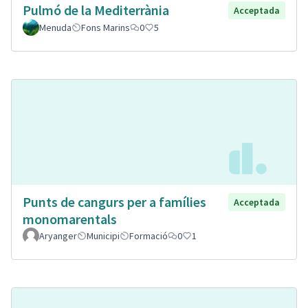
Pulmó de la Mediterrània
Acceptada
Menuda
Fons Marins
0
5
Punts de cangurs per a famílies
Acceptada
monomarentals
Aryanger
Municipi
Formació
0
1