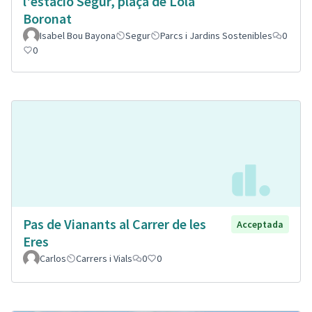
l'estació Segur, plaça de Lola
Boronat
Isabel Bou Bayona
Segur
Parcs i Jardins Sostenibles
0
0
Pas de Vianants al Carrer de les
Acceptada
Eres
Carlos
Carrers i Vials
0
0