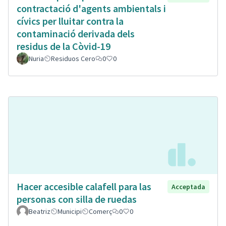
contractació d'agents ambientals i
cívics per lluitar contra la
contaminació derivada dels
residus de la Còvid-19
Nuria
Residuos Cero
0
0
Hacer accesible calafell para las
Acceptada
personas con silla de ruedas
Beatriz
Municipi
Comerç
0
0