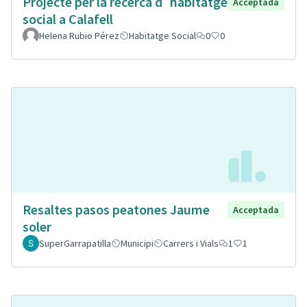
Projecte per la recerca d´habitatge
Acceptada
social a Calafell
Helena Rubio Pérez
Habitatge Social
0
0
Resaltes pasos peatones Jaume
Acceptada
soler
SuperGarrapatilla
Municipi
Carrers i Vials
1
1