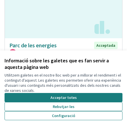
Parc de les energies
Acceptada
Magda Juncosa Romeu
Municipi
Espai Públic
0
0
Informació sobre les galetes que es fan servir a
aquesta pàgina web
Utilitzem galetes en el nostre lloc web per a millorar el rendiment i el
contingut d'aquest. Les galetes ens permeten oferir una experiència
d'usuari i uns continguts més personalitzats des dels nostres canals
de xarxes socials.
Acceptar totes
Rebutjar-les
Configuració
Senyalització de rutes de natura
Acceptada