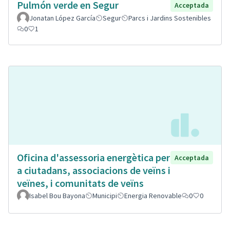
Pulmón verde en Segur
Acceptada
Jonatan López García
Segur
Parcs i Jardins Sostenibles
0
1
Oficina d'assessoria energètica per
Acceptada
a ciutadans, associacions de veïns i
veïnes, i comunitats de veïns
Isabel Bou Bayona
Municipi
Energia Renovable
0
0