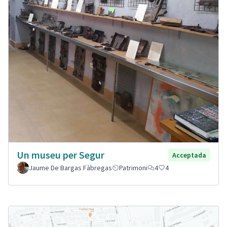
Un museu per Segur
Acceptada
Jaume De Bargas Fàbregas
Patrimoni
4
4