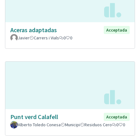
Aceras adaptadas
Acceptada
Javier
Carrers i Vials
0
0
Punt verd Calafell
Acceptada
Alberto Toledo Conesa
Municipi
Residuos Cero
0
0