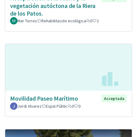
vegetación autóctona de la Riera
de los Patos.
Mar Torres
Rehabilitación ecológica
0
2
Movilidad Paseo Marítimo
Acceptada
Jordi Alvarez
Espai Públic
0
0