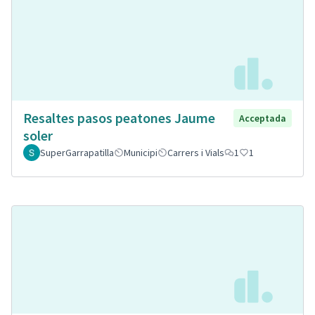
Resaltes pasos peatones Jaume
Acceptada
soler
SuperGarrapatilla
Municipi
Carrers i Vials
1
1