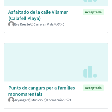
Asfaltado de la calle Vilamar
Acceptada
(Calafell Playa)
Eva Dieste
Carrers i Vials
0
0
Punts de cangurs per a famílies
Acceptada
monomarentals
Aryanger
Municipi
Formació
0
1