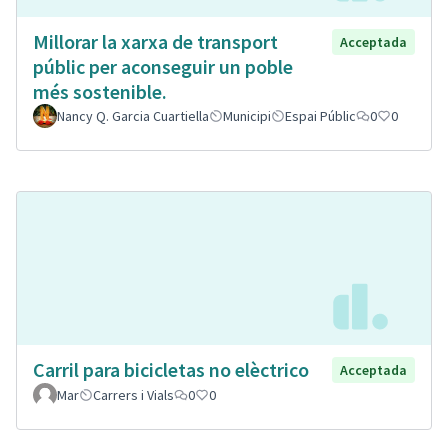
Millorar la xarxa de transport
Acceptada
públic per aconseguir un poble
més sostenible.
Nancy Q. Garcia Cuartiella
Municipi
Espai Públic
0
0
Carril para bicicletas no elèctrico
Acceptada
Mar
Carrers i Vials
0
0