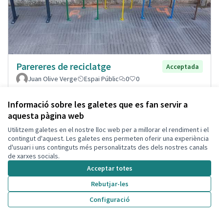
Parereres de reciclatge
Acceptada
Juan Olive Verge
Espai Públic
0
0
Informació sobre les galetes que es fan servir a
aquesta pàgina web
Utilitzem galetes en el nostre lloc web per a millorar el rendiment i el
contingut d'aquest. Les galetes ens permeten oferir una experiència
d'usuari i uns continguts més personalitzats des dels nostres canals
de xarxes socials.
Acceptar totes
Rebutjar-les
Configuració
Renovar parques infantiles del
Acceptada
Puerto de Segur