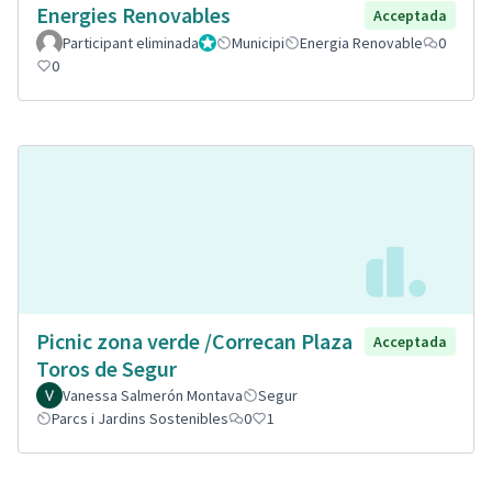
Energies Renovables
Acceptada
Participant eliminada
Administrador
Municipi
Energia Renovable
0
0
Picnic zona verde /Correcan Plaza
Acceptada
Toros de Segur
Vanessa Salmerón Montava
Segur
Parcs i Jardins Sostenibles
0
1