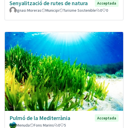
Senyalització de rutes de natura
Acceptada
Ignasi Moreras
Municipi
Turisme Sostenible
0
0
Pulmó de la Mediterrània
Acceptada
Menuda
Fons Marins
0
5