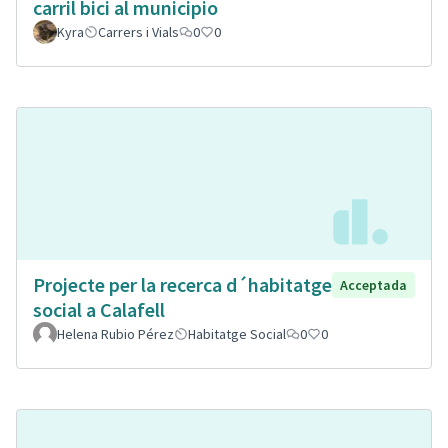
carril bici al municipio
Kyra
Carrers i Vials
0
0
Projecte per la recerca d´habitatge
Acceptada
social a Calafell
Helena Rubio Pérez
Habitatge Social
0
0