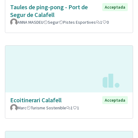
Taules de ping-pong - Port de
Acceptada
Segur de Calafell
ANNA MASDEU
Segur
Pistes Esportives
1
0
Ecoitinerari Calafell
Acceptada
Marc
Turisme Sostenible
1
1