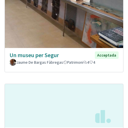
Un museu per Segur
Acceptada
Jaume De Bargas Fàbregas
Patrimoni
4
4