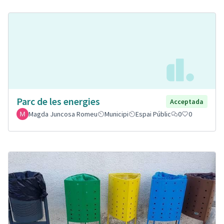
Parc de les energies
Acceptada
Magda Juncosa Romeu
Municipi
Espai Públic
0
0