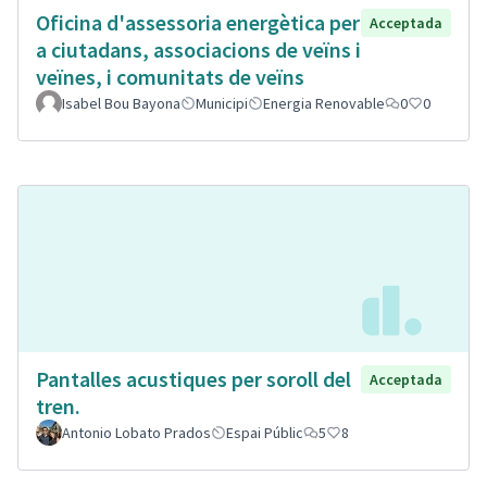
Oficina d'assessoria energètica per
Acceptada
a ciutadans, associacions de veïns i
veïnes, i comunitats de veïns
Isabel Bou Bayona
Municipi
Energia Renovable
0
0
Pantalles acustiques per soroll del
Acceptada
tren.
Antonio Lobato Prados
Espai Públic
5
8