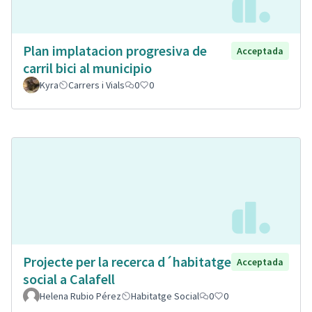
Plan implatacion progresiva de
Acceptada
carril bici al municipio
Kyra
Carrers i Vials
0
0
Projecte per la recerca d´habitatge
Acceptada
social a Calafell
Helena Rubio Pérez
Habitatge Social
0
0