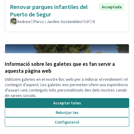
Renovar parques infantiles del
Acceptada
Puerto de Segur
Andrea
Parcs i Jardins Sostenibles
0
0
Informació sobre les galetes que es fan servir a
aquesta pàgina web
Utilitzem galetes en el nostre lloc web per a millorar el rendiment i el
contingut d'aquest. Les galetes ens permeten oferir una experiència
d'usuari i uns continguts més personalitzats des dels nostres canals
de xarxes socials.
Acceptar totes
Rebutjar-les
Configuració
Ganar visibilidad estación Segur,
Acceptada
Cambio diseño plaza.