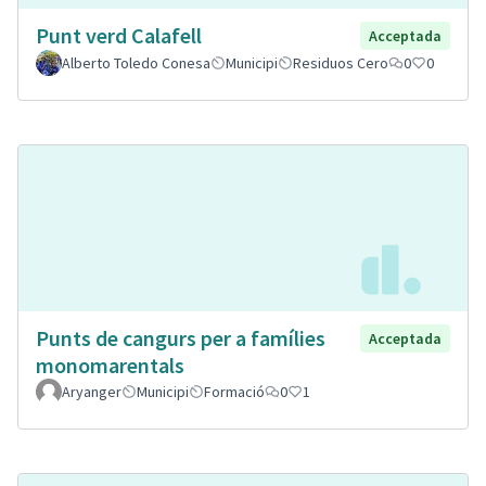
Punt verd Calafell
Acceptada
Alberto Toledo Conesa
Municipi
Residuos Cero
0
0
Punts de cangurs per a famílies
Acceptada
monomarentals
Aryanger
Municipi
Formació
0
1