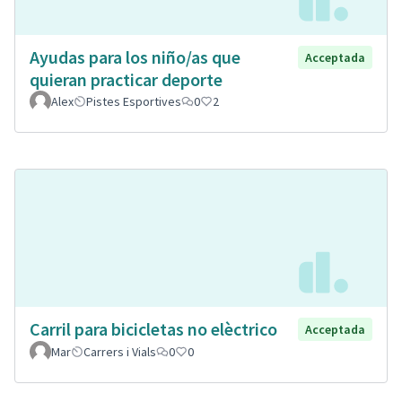
Ayudas para los niño/as que
Acceptada
quieran practicar deporte
Alex
Pistes Esportives
0
2
Carril para bicicletas no elèctrico
Acceptada
Mar
Carrers i Vials
0
0