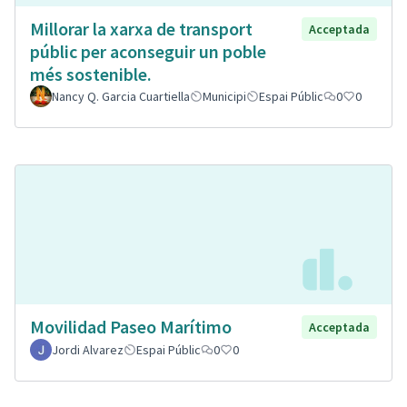
Millorar la xarxa de transport
Acceptada
públic per aconseguir un poble
més sostenible.
Nancy Q. Garcia Cuartiella
Municipi
Espai Públic
0
0
Movilidad Paseo Marítimo
Acceptada
Jordi Alvarez
Espai Públic
0
0