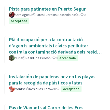
Pista para patinetes en Puerto Segur
Sara AguaDi
Parcs i Jardins Sostenibles
0
0
Acceptada
Plà d'ocupació per a la contractació
d'agents ambientals i cívics per lluitar
contra la contaminació derivada dels residus
de la Còvid-19
Nuria
Residuos Cero
0
0
Acceptada
Instalación de papeleras pez en las playas
para la recogida de plásticos y latas
Montse
Residuos Cero
0
0
Acceptada
Pas de Vianants al Carrer de les Eres