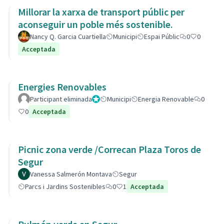
Millorar la xarxa de transport públic per
aconseguir un poble més sostenible.
Nancy Q. Garcia Cuartiella
Municipi
Espai Públic
0
0
Acceptada
Energies Renovables
Participant eliminada
Administrador
Municipi
Energia Renovable
0
0
Acceptada
Picnic zona verde /Correcan Plaza Toros de
Segur
Vanessa Salmerón Montava
Segur
Parcs i Jardins Sostenibles
0
1
Acceptada