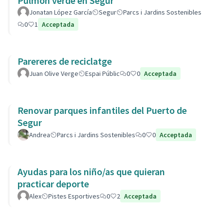
Pulmón verde en Segur
Jonatan López García
Segur
Parcs i Jardins Sostenibles
0
1
Acceptada
Parereres de reciclatge
Juan Olive Verge
Espai Públic
0
0
Acceptada
Renovar parques infantiles del Puerto de
Segur
Andrea
Parcs i Jardins Sostenibles
0
0
Acceptada
Ayudas para los niño/as que quieran
practicar deporte
Alex
Pistes Esportives
0
2
Acceptada