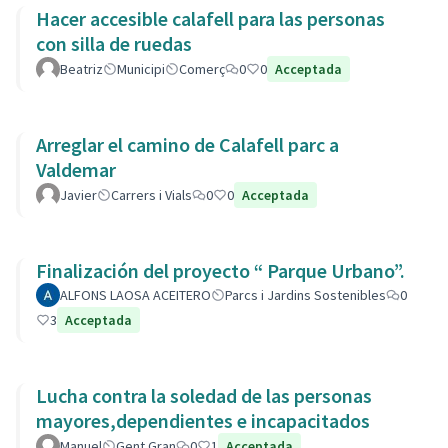
Hacer accesible calafell para las personas
con silla de ruedas
Beatriz
Municipi
Comerç
0
0
Acceptada
Arreglar el camino de Calafell parc a
Valdemar
Javier
Carrers i Vials
0
0
Acceptada
Finalización del proyecto “ Parque Urbano”.
ALFONS LAOSA ACEITERO
Parcs i Jardins Sostenibles
0
3
Acceptada
Lucha contra la soledad de las personas
mayores,dependientes e incapacitados
Manuel
Gent Gran
0
1
Acceptada