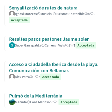
Senyalització de rutes de natura
Ignasi Moreras
Municipi
Turisme Sostenible
0
0
Acceptada
Resaltes pasos peatones Jaume soler
SuperGarrapatilla
Carrers i Vials
1
1
Acceptada
Acceso a Ciudadella Iberica desde la playa.
Comunicación con Bellamar.
Alex Parra
1
6
Acceptada
Pulmó de la Mediterrània
Menuda
Fons Marins
0
5
Acceptada