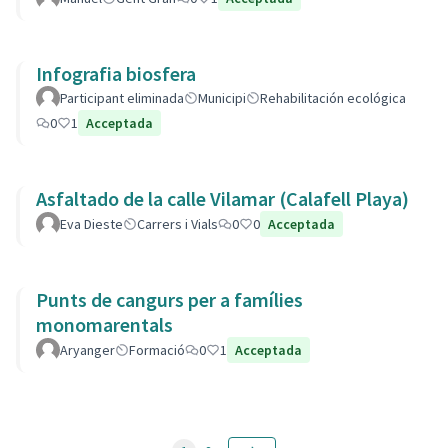
Infografia biosfera
Participant eliminada
Municipi
Rehabilitación ecológica
0
1
Acceptada
Asfaltado de la calle Vilamar (Calafell Playa)
Eva Dieste
Carrers i Vials
0
0
Acceptada
Punts de cangurs per a famílies
monomarentals
Aryanger
Formació
0
1
Acceptada