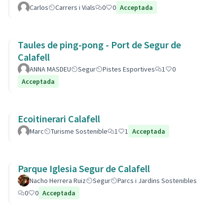
Carlos
Carrers i Vials
0
0
Acceptada
Taules de ping-pong - Port de Segur de
Calafell
ANNA MASDEU
Segur
Pistes Esportives
1
0
Acceptada
Ecoitinerari Calafell
Marc
Turisme Sostenible
1
1
Acceptada
Parque Iglesia Segur de Calafell
Nacho Herrera Ruiz
Segur
Parcs i Jardins Sostenibles
0
0
Acceptada