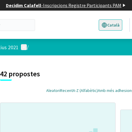
Decidim Calafell
-
Inscripcions Registre Participants PAM
Català
Triar la llengua
E
Menú d'usuari
tius 2021
/
 el mapa
t element és un mapa que presenta els components d'aquesta pàgina
7
42 propostes
Aleatori
Recent
A-Z (Alfabètic)
Amb més adhesion