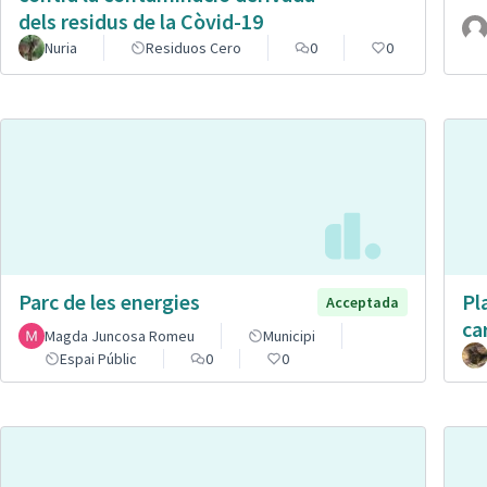
dels residus de la Còvid-19
Nuria
Residuos Cero
0
0
Parc de les energies
Pl
Acceptada
ca
Magda Juncosa Romeu
Municipi
Espai Públic
0
0