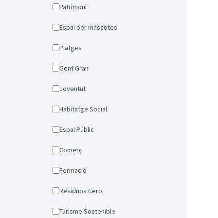
Patrimoni
Espai per mascotes
Platges
Gent Gran
Joventut
Habitatge Social
Espai Públic
Comerç
Formació
Residuos Cero
Turisme Sostenible