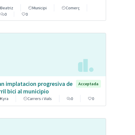
Beatriz
Municipi
Comerç
0
0
an implatacion progresiva de
Acceptada
rril bici al municipio
Kyra
Carrers i Vials
0
0