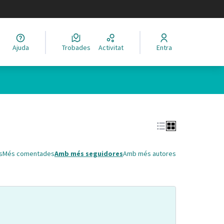
legir el idioma
Ajuda
Trobades
Activitat
Entra
Leaflet
|
©
HERE maps
 com a punts al mapa. L'element es pot fer servir amb un lector 
s
Més comentades
Amb més seguidores
Amb més autores