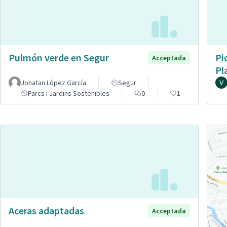
Pulmón verde en Segur
Pi
Acceptada
Pl
Jonatan López García
Segur
Parcs i Jardins Sostenibles
0
1
Aceras adaptadas
Acceptada