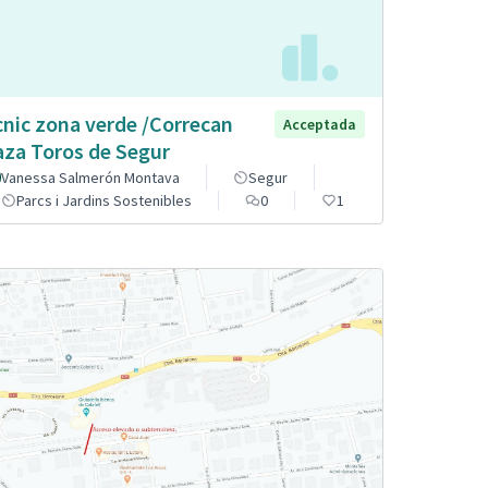
cnic zona verde /Correcan
Acceptada
aza Toros de Segur
Vanessa Salmerón Montava
Segur
Parcs i Jardins Sostenibles
0
1