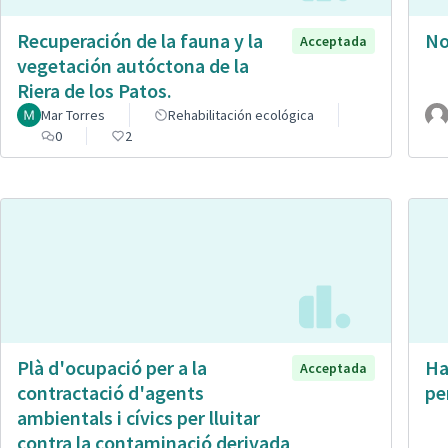
Recuperación de la fauna y la
No
Acceptada
vegetación autóctona de la
Riera de los Patos.
Mar Torres
Rehabilitación ecológica
0
2
Plà d'ocupació per a la
Ha
Acceptada
contractació d'agents
pe
ambientals i cívics per lluitar
contra la contaminació derivada