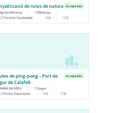
nyalització de rutes de natura
Acceptada
Ignasi Moreras
Municipi
Turisme Sostenible
0
0
ules de ping-pong - Port de
Acceptada
gur de Calafell
ANNA MASDEU
Segur
Pistes Esportives
1
0