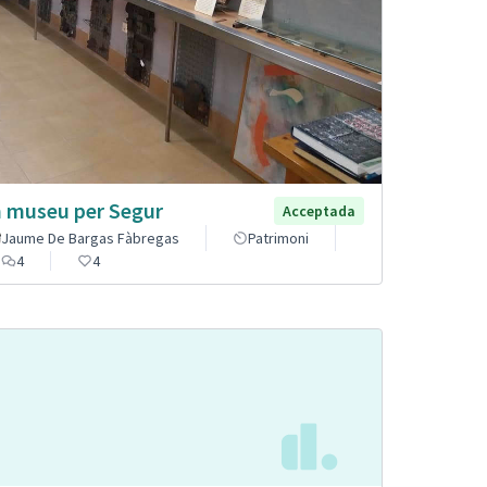
 museu per Segur
Acceptada
Jaume De Bargas Fàbregas
Patrimoni
4
4