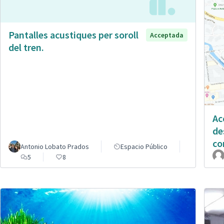
Pantalles acustiques per soroll
Acceptada
del tren.
Ac
de
co
Antonio Lobato Prados
Espacio Público
5
8