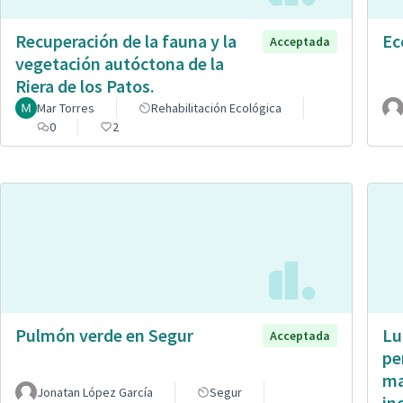
Recuperación de la fauna y la
Ec
Acceptada
vegetación autóctona de la
Riera de los Patos.
Mar Torres
Rehabilitación Ecológica
0
2
Pulmón verde en Segur
Lu
Acceptada
pe
ma
Jonatan López García
Segur
in