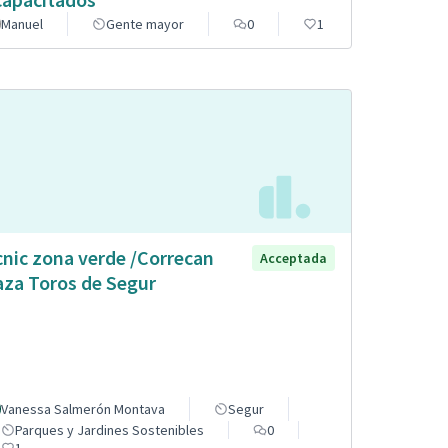
Manuel
Gente mayor
0
1
cnic zona verde /Correcan
Acceptada
aza Toros de Segur
Vanessa Salmerón Montava
Segur
Parques y Jardines Sostenibles
0
1