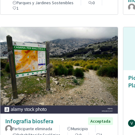
Parques y Jardines Sostenibles
0
1
Pi
Pl
Infografia biosfera
Acceptada
Participante eliminada
Municipio
Rehabilitación Ecológica
0
1