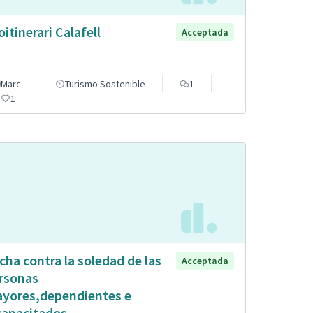
oitinerari Calafell
Acceptada
Marc
Turismo Sostenible
1
1
cha contra la soledad de las
Acceptada
rsonas
yores,dependientes e
capacitados