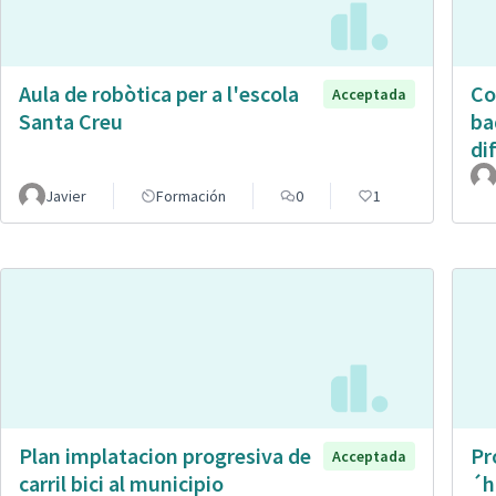
Aula de robòtica per a l'escola
Co
Acceptada
Santa Creu
ba
di
Javier
Formación
0
1
Plan implatacion progresiva de
Pr
Acceptada
carril bici al municipio
´h