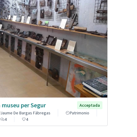
 museu per Segur
Acceptada
Jaume De Bargas Fàbregas
Patrimonio
4
4