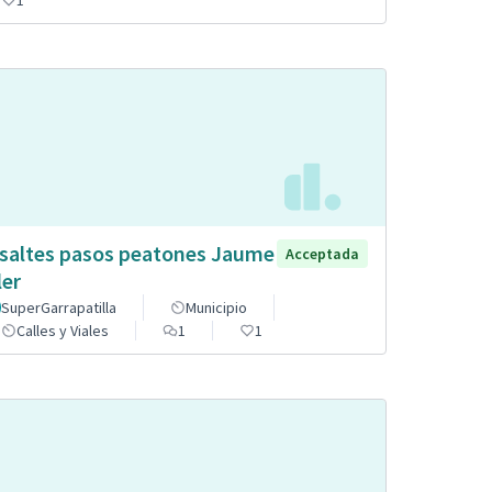
saltes pasos peatones Jaume
Acceptada
ler
SuperGarrapatilla
Municipio
Calles y Viales
1
1