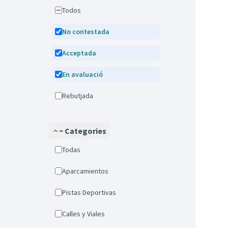
Todos
No contestada
Acceptada
En avaluació
Rebutjada
~ Categories
Todas
Aparcamientos
Pistas Deportivas
Calles y Viales