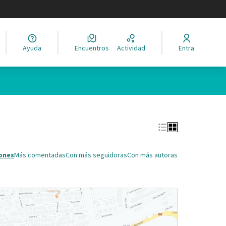
legir el idioma
Ayuda
Encuentros
Actividad
Entra
Leaflet
|
©
HERE maps
ina como puntos en el mapa. El elemento se puede utilizar con un 
ones
Más comentadas
Con más seguidoras
Con más autoras