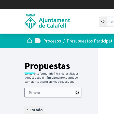
Inicio
Menú principal
/
Procesos
/
Presupuestos Participat
Saltar
El siguie
+
−
Propuestas
El siguiente formulario filtra los resultados
de búsqueda dinámicamente cuando se
cambian las condiciones de búsqueda.
Estado