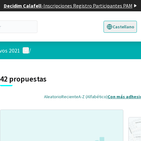
Decidim Calafell
-
Inscripciones Registro Participantes PAM
Castellano
Triar la llengua
E
Menú de usuario
ivos 2021
/
 el mapa
4
nte elemento es un mapa que presenta los componentes de esta pág
42 propuestas
Aleatorio
Reciente
A-Z (Alfabético)
Con más adhesi