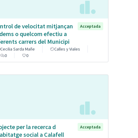
ntrol de velocitat mitjançan
Acceptada
dems o quelcom efectiu a
ferents carrers del Municipi
Cecilia Sarda Mañe
Calles y Viales
0
0
ojecte per la recerca d
Acceptada
abitatge social a Calafell