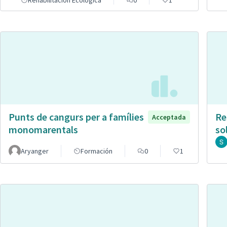
Punts de cangurs per a famílies
Re
Acceptada
monomarentals
so
Aryanger
Formación
0
1