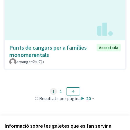
Punts de cangurs per a famílies
Acceptada
monomarentals
Aryanger
0
1
1
2
Resultats per pàgina:
20
Veure totes les propostes retirades
Informació sobre les galetes que es fan servir a