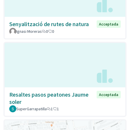
Senyalització de rutes de natura
Acceptada
Ignasi Moreras
0
0
Resaltes pasos peatones Jaume
Acceptada
soler
SuperGarrapatilla
1
1