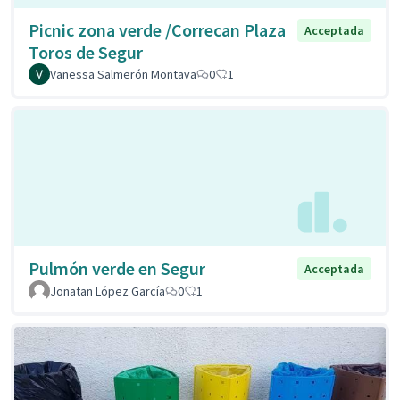
Picnic zona verde /Correcan Plaza
Acceptada
Toros de Segur
Vanessa Salmerón Montava
0
1
Pulmón verde en Segur
Acceptada
Jonatan López García
0
1