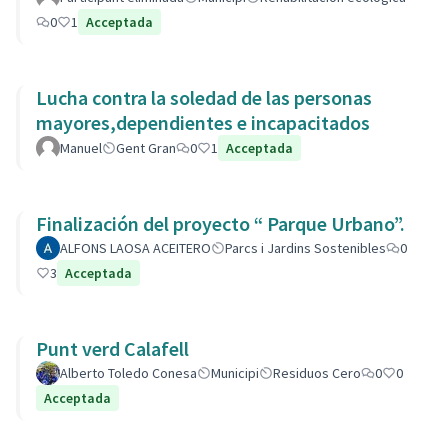
0
1
Acceptada
Lucha contra la soledad de las personas
mayores,dependientes e incapacitados
Manuel
Gent Gran
0
1
Acceptada
Finalización del proyecto “ Parque Urbano”.
ALFONS LAOSA ACEITERO
Parcs i Jardins Sostenibles
0
3
Acceptada
Punt verd Calafell
Alberto Toledo Conesa
Municipi
Residuos Cero
0
0
Acceptada