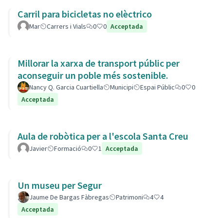
Carril para bicicletas no elèctrico
Mar
Carrers i Vials
0
0
Acceptada
Millorar la xarxa de transport públic per
aconseguir un poble més sostenible.
Nancy Q. Garcia Cuartiella
Municipi
Espai Públic
0
0
Acceptada
Aula de robòtica per a l'escola Santa Creu
Javier
Formació
0
1
Acceptada
Un museu per Segur
Jaume De Bargas Fàbregas
Patrimoni
4
4
Acceptada