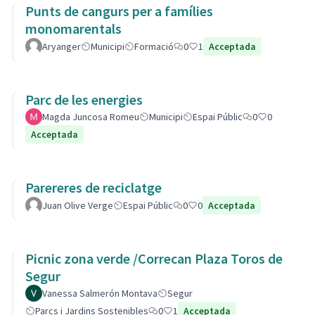
Punts de cangurs per a famílies
monomarentals
Aryanger
Municipi
Formació
0
1
Acceptada
Parc de les energies
Magda Juncosa Romeu
Municipi
Espai Públic
0
0
Acceptada
Parereres de reciclatge
Juan Olive Verge
Espai Públic
0
0
Acceptada
Picnic zona verde /Correcan Plaza Toros de
Segur
Vanessa Salmerón Montava
Segur
Parcs i Jardins Sostenibles
0
1
Acceptada