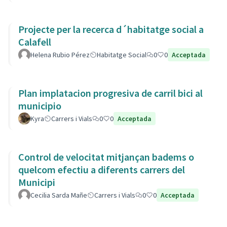
Projecte per la recerca d´habitatge social a
Calafell
Helena Rubio Pérez
Habitatge Social
0
0
Acceptada
Plan implatacion progresiva de carril bici al
municipio
Kyra
Carrers i Vials
0
0
Acceptada
Control de velocitat mitjançan badems o
quelcom efectiu a diferents carrers del
Municipi
Cecilia Sarda Mañe
Carrers i Vials
0
0
Acceptada