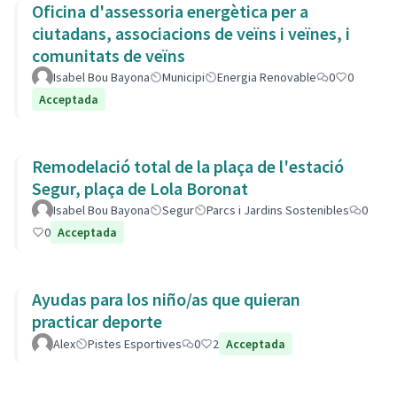
Oficina d'assessoria energètica per a
ciutadans, associacions de veïns i veïnes, i
comunitats de veïns
Isabel Bou Bayona
Municipi
Energia Renovable
0
0
Acceptada
Remodelació total de la plaça de l'estació
Segur, plaça de Lola Boronat
Isabel Bou Bayona
Segur
Parcs i Jardins Sostenibles
0
0
Acceptada
Ayudas para los niño/as que quieran
practicar deporte
Alex
Pistes Esportives
0
2
Acceptada