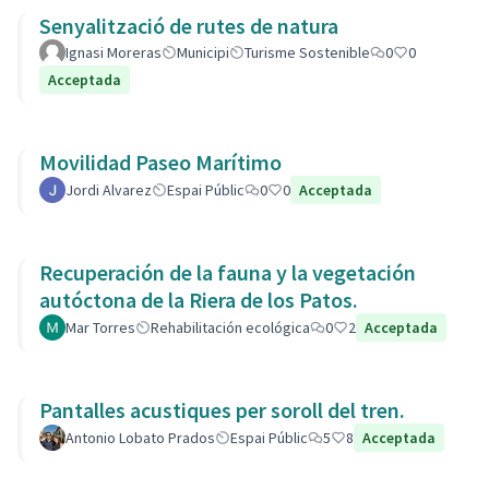
Senyalització de rutes de natura
Ignasi Moreras
Municipi
Turisme Sostenible
0
0
Acceptada
Movilidad Paseo Marítimo
Jordi Alvarez
Espai Públic
0
0
Acceptada
Recuperación de la fauna y la vegetación
autóctona de la Riera de los Patos.
Mar Torres
Rehabilitación ecológica
0
2
Acceptada
Pantalles acustiques per soroll del tren.
Antonio Lobato Prados
Espai Públic
5
8
Acceptada