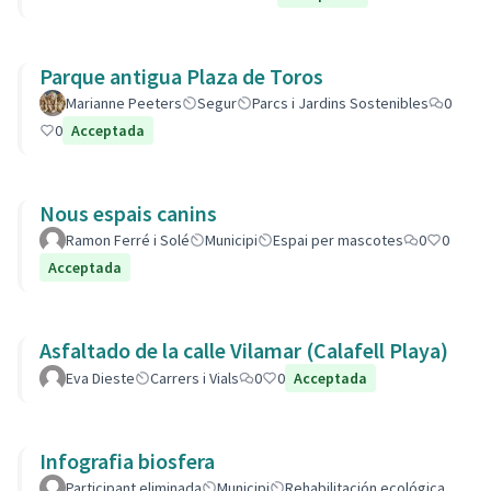
Parque antigua Plaza de Toros
Marianne Peeters
Segur
Parcs i Jardins Sostenibles
0
0
Acceptada
Nous espais canins
Ramon Ferré i Solé
Municipi
Espai per mascotes
0
0
Acceptada
Asfaltado de la calle Vilamar (Calafell Playa)
Eva Dieste
Carrers i Vials
0
0
Acceptada
Infografia biosfera
Participant eliminada
Municipi
Rehabilitación ecológica