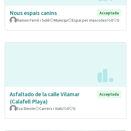
Nous espais canins
Acceptada
Ramon Ferré i Solé
Municipi
Espai per mascotes
0
0
Asfaltado de la calle Vilamar
Acceptada
(Calafell Playa)
Eva Dieste
Carrers i Vials
0
0