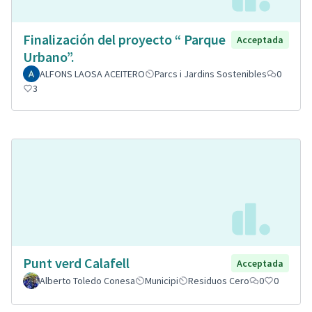
Finalización del proyecto “ Parque
Acceptada
Urbano”.
ALFONS LAOSA ACEITERO
Parcs i Jardins Sostenibles
0
3
Punt verd Calafell
Acceptada
Alberto Toledo Conesa
Municipi
Residuos Cero
0
0