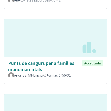
Alex
Pistes Esportives
0
2
Punts de cangurs per a famílies
Acceptada
monomarentals
Aryanger
Municipi
Formació
0
1