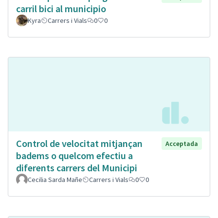
carril bici al municipio
Kyra
Carrers i Vials
0
0
Control de velocitat mitjançan
Acceptada
badems o quelcom efectiu a
diferents carrers del Municipi
Cecilia Sarda Mañe
Carrers i Vials
0
0