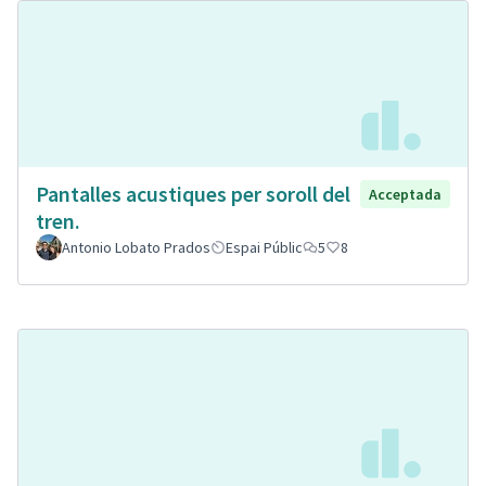
Pantalles acustiques per soroll del
Acceptada
tren.
Antonio Lobato Prados
Espai Públic
5
8