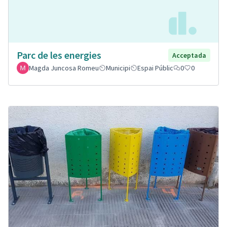
Parc de les energies
Acceptada
Magda Juncosa Romeu
Municipi
Espai Públic
0
0