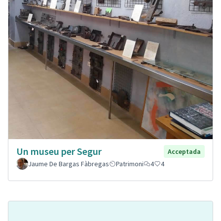
Un museu per Segur
Acceptada
Jaume De Bargas Fàbregas
Patrimoni
4
4