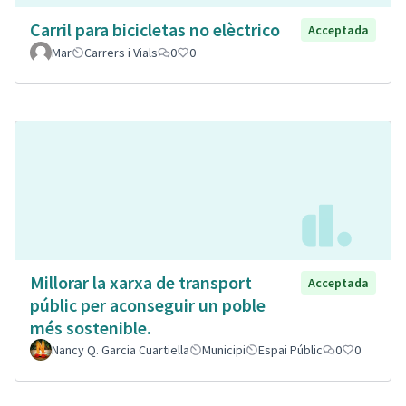
Carril para bicicletas no elèctrico
Acceptada
Mar
Carrers i Vials
0
0
Millorar la xarxa de transport
Acceptada
públic per aconseguir un poble
més sostenible.
Nancy Q. Garcia Cuartiella
Municipi
Espai Públic
0
0