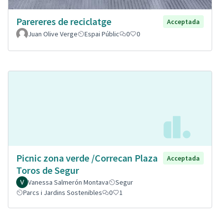
Parereres de reciclatge
Acceptada
Juan Olive Verge
Espai Públic
0
0
Picnic zona verde /Correcan Plaza
Acceptada
Toros de Segur
Vanessa Salmerón Montava
Segur
Parcs i Jardins Sostenibles
0
1