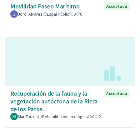
Movilidad Paseo Marítimo
Acceptada
Jordi Alvarez
Espai Públic
0
0
Recuperación de la fauna y la
Acceptada
vegetación autóctona de la Riera
de los Patos.
Mar Torres
Rehabilitación ecológica
0
2