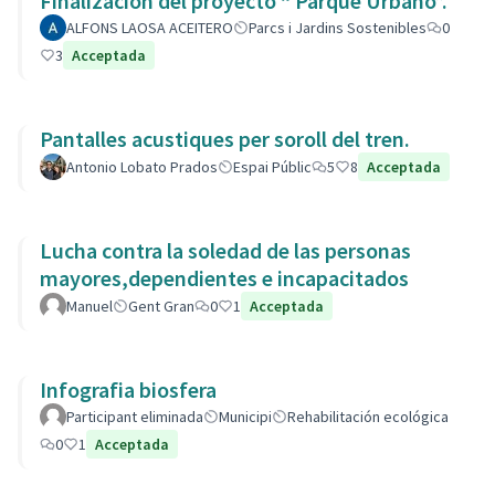
Finalización del proyecto “ Parque Urbano”.
ALFONS LAOSA ACEITERO
Parcs i Jardins Sostenibles
0
3
Acceptada
Pantalles acustiques per soroll del tren.
Antonio Lobato Prados
Espai Públic
5
8
Acceptada
Lucha contra la soledad de las personas
mayores,dependientes e incapacitados
Manuel
Gent Gran
0
1
Acceptada
Infografia biosfera
Participant eliminada
Municipi
Rehabilitación ecológica
0
1
Acceptada