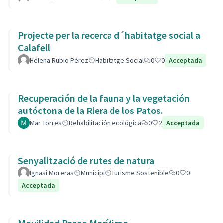
Projecte per la recerca d´habitatge social a
Calafell
Helena Rubio Pérez
Habitatge Social
0
0
Acceptada
Recuperación de la fauna y la vegetación
autóctona de la Riera de los Patos.
Mar Torres
Rehabilitación ecológica
0
2
Acceptada
Senyalització de rutes de natura
Ignasi Moreras
Municipi
Turisme Sostenible
0
0
Acceptada
Movilidad Paseo Marítimo