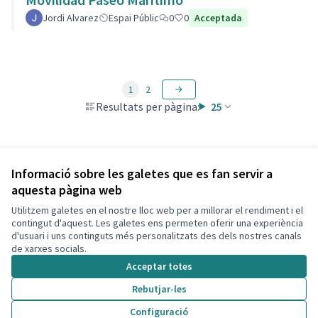
Jordi Alvarez
Espai Públic
0
0
Acceptada
1
2
Resultats per pàgina:
25
Veure totes les propostes retirades
Informació sobre les galetes que es fan servir a
aquesta pàgina web
Utilitzem galetes en el nostre lloc web per a millorar el rendiment i el
Termes i condicions d'ús
contingut d'aquest. Les galetes ens permeten oferir una experiència
Configuració de les galetes
d'usuari i uns continguts més personalitzats des dels nostres canals
Decidim Calafell a X
Decidim Calafell a Facebook
Decidim Calafell a YouTube
Decidim Calafell a GitHub
de xarxes socials.
(Enllaç extern)
(Enllaç extern)
(Enllaç extern)
(Enllaç extern)
Acceptar totes
Rebutjar-les
Amb llicènc
(Enllaç exte
Configuració
(Enllaç extern)