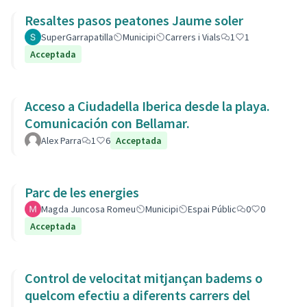
Resaltes pasos peatones Jaume soler
SuperGarrapatilla
Municipi
Carrers i Vials
1
1
Acceptada
Acceso a Ciudadella Iberica desde la playa.
Comunicación con Bellamar.
Alex Parra
1
6
Acceptada
Parc de les energies
Magda Juncosa Romeu
Municipi
Espai Públic
0
0
Acceptada
Control de velocitat mitjançan badems o
quelcom efectiu a diferents carrers del