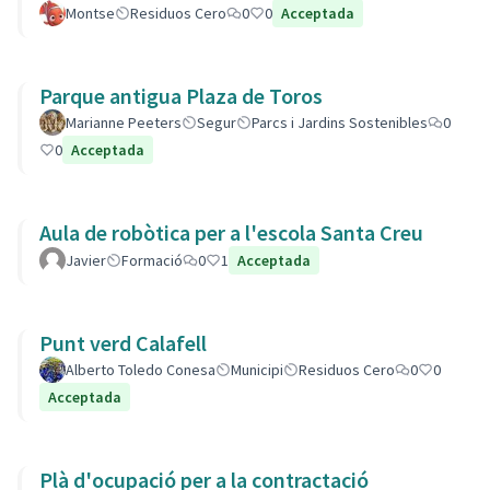
Montse
Residuos Cero
0
0
Acceptada
Parque antigua Plaza de Toros
Marianne Peeters
Segur
Parcs i Jardins Sostenibles
0
0
Acceptada
Aula de robòtica per a l'escola Santa Creu
Javier
Formació
0
1
Acceptada
Punt verd Calafell
Alberto Toledo Conesa
Municipi
Residuos Cero
0
0
Acceptada
Plà d'ocupació per a la contractació