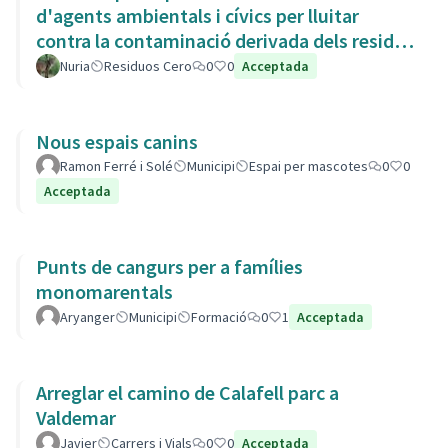
d'agents ambientals i cívics per lluitar
contra la contaminació derivada dels residus
de la Còvid-19
Nuria
Residuos Cero
0
0
Acceptada
Nous espais canins
Ramon Ferré i Solé
Municipi
Espai per mascotes
0
0
Acceptada
Punts de cangurs per a famílies
monomarentals
Aryanger
Municipi
Formació
0
1
Acceptada
Arreglar el camino de Calafell parc a
Valdemar
Javier
Carrers i Vials
0
0
Acceptada