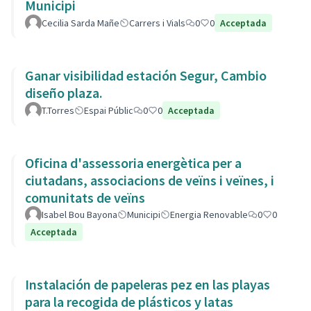
Municipi
Cecilia Sarda Mañe
Carrers i Vials
0
0
Acceptada
Ganar visibilidad estación Segur, Cambio
diseño plaza.
T.Torres
Espai Públic
0
0
Acceptada
Oficina d'assessoria energètica per a
ciutadans, associacions de veïns i veïnes, i
comunitats de veïns
Isabel Bou Bayona
Municipi
Energia Renovable
0
0
Acceptada
Instalación de papeleras pez en las playas
para la recogida de plásticos y latas