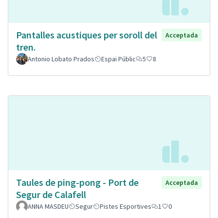
Pantalles acustiques per soroll del
Acceptada
tren.
Antonio Lobato Prados
Espai Públic
5
8
Taules de ping-pong - Port de
Acceptada
Segur de Calafell
ANNA MASDEU
Segur
Pistes Esportives
1
0