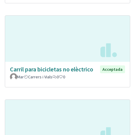
Carril para bicicletas no elèctrico
Acceptada
Mar
Carrers i Vials
0
0