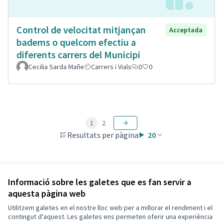
Control de velocitat mitjançan
Acceptada
badems o quelcom efectiu a
diferents carrers del Municipi
Cecilia Sarda Mañe
Carrers i Vials
0
0
1
2
Resultats per pàgina:
20
Veure totes les propostes retirades
Informació sobre les galetes que es fan servir a
aquesta pàgina web
Utilitzem galetes en el nostre lloc web per a millorar el rendiment i el
Termes i condicions d'ús
contingut d'aquest. Les galetes ens permeten oferir una experiència
Configuració de les galetes