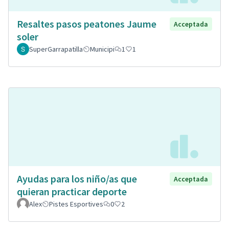
Resaltes pasos peatones Jaume
Acceptada
soler
SuperGarrapatilla
Municipi
1
1
Ayudas para los niño/as que
Acceptada
quieran practicar deporte
Alex
Pistes Esportives
0
2