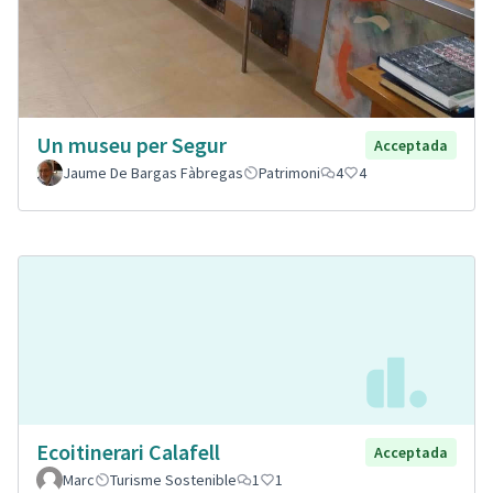
Un museu per Segur
Acceptada
Jaume De Bargas Fàbregas
Patrimoni
4
4
Ecoitinerari Calafell
Acceptada
Marc
Turisme Sostenible
1
1