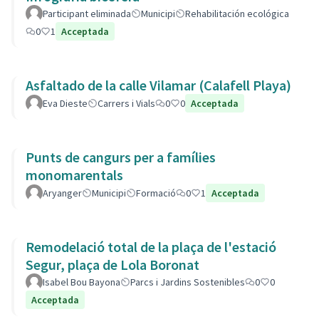
Participant eliminada
Municipi
Rehabilitación ecológica
0
1
Acceptada
Asfaltado de la calle Vilamar (Calafell Playa)
Eva Dieste
Carrers i Vials
0
0
Acceptada
Punts de cangurs per a famílies
monomarentals
Aryanger
Municipi
Formació
0
1
Acceptada
Remodelació total de la plaça de l'estació
Segur, plaça de Lola Boronat
Isabel Bou Bayona
Parcs i Jardins Sostenibles
0
0
Acceptada