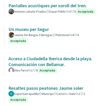
Pantalles acustiques per soroll del tren.
Antonio Lobato Prados
Espai Públic
5
8
Acceptada
Un museu per Segur
Jaume De Bargas Fàbregas
Patrimoni
4
4
Acceptada
Acceso a Ciudadella Iberica desde la playa.
Comunicación con Bellamar.
Alex Parra
1
6
Acceptada
Resaltes pasos peatones Jaume soler
SuperGarrapatilla
Municipi
Carrers i Vials
1
1
Acceptada