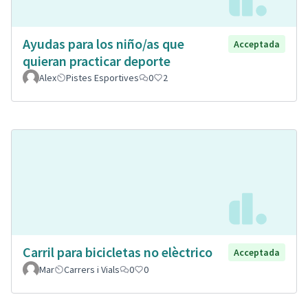
Ayudas para los niño/as que
Acceptada
quieran practicar deporte
Alex
Pistes Esportives
0
2
Carril para bicicletas no elèctrico
Acceptada
Mar
Carrers i Vials
0
0