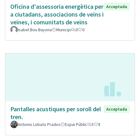
Oficina d'assessoria energètica per
Acceptada
a ciutadans, associacions de veïns i
veïnes, i comunitats de veïns
Isabel Bou Bayona
Municipi
0
0
Pantalles acustiques per soroll del
Acceptada
tren.
Antonio Lobato Prados
Espai Públic
5
8