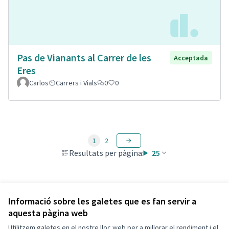
Pas de Vianants al Carrer de les
Acceptada
Eres
Carlos
Carrers i Vials
0
0
1
2
Resultats per pàgina:
25
Veure totes les propostes retirades
Informació sobre les galetes que es fan servir a
aquesta pàgina web
Utilitzem galetes en el nostre lloc web per a millorar el rendiment i el