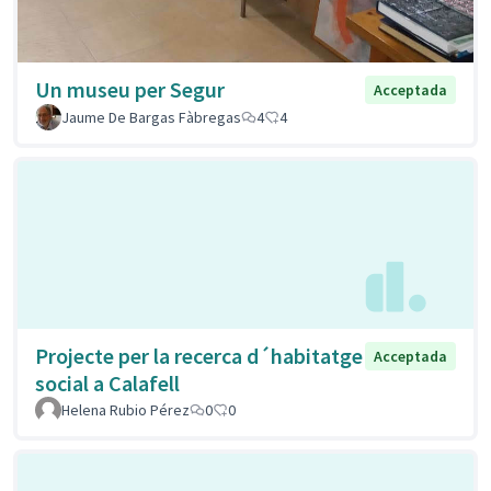
Un museu per Segur
Acceptada
Jaume De Bargas Fàbregas
4
4
Projecte per la recerca d´habitatge
Acceptada
social a Calafell
Helena Rubio Pérez
0
0