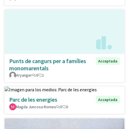
Punts de cangurs per a famílies
Acceptada
monomarentals
Aryanger
0
1
Parc de les energies
Acceptada
Magda Juncosa Romeu
0
0