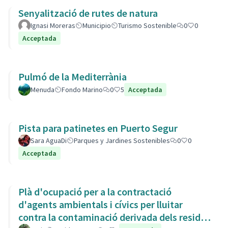
Senyalització de rutes de natura
Ignasi Moreras
Municipio
Turismo Sostenible
0
0
Acceptada
Pulmó de la Mediterrània
Menuda
Fondo Marino
0
5
Acceptada
Pista para patinetes en Puerto Segur
Sara AguaDi
Parques y Jardines Sostenibles
0
0
Acceptada
Plà d'ocupació per a la contractació
d'agents ambientals i cívics per lluitar
contra la contaminació derivada dels residus