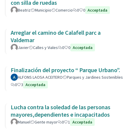
con silla de ruedas
Beatriz
Municipio
Comercio
0
0
Acceptada
Arreglar el camino de Calafell parc a
Valdemar
Javier
Calles y Viales
0
0
Acceptada
Finalización del proyecto “ Parque Urbano”.
ALFONS LAOSA ACEITERO
Parques y Jardines Sostenibles
0
3
Acceptada
Lucha contra la soledad de las personas
mayores,dependientes e incapacitados
Manuel
Gente mayor
0
1
Acceptada