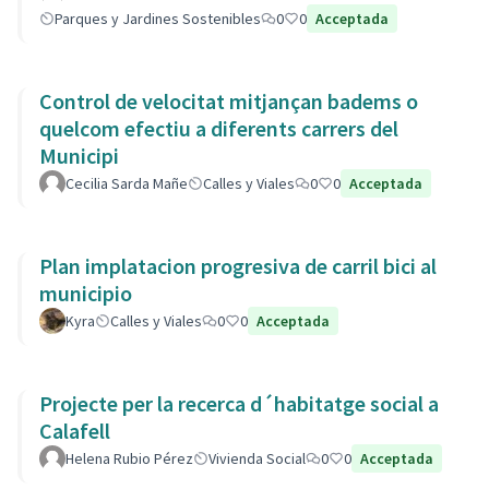
Parques y Jardines Sostenibles
0
0
Acceptada
Control de velocitat mitjançan badems o
quelcom efectiu a diferents carrers del
Municipi
Cecilia Sarda Mañe
Calles y Viales
0
0
Acceptada
Plan implatacion progresiva de carril bici al
municipio
Kyra
Calles y Viales
0
0
Acceptada
Projecte per la recerca d´habitatge social a
Calafell
Helena Rubio Pérez
Vivienda Social
0
0
Acceptada