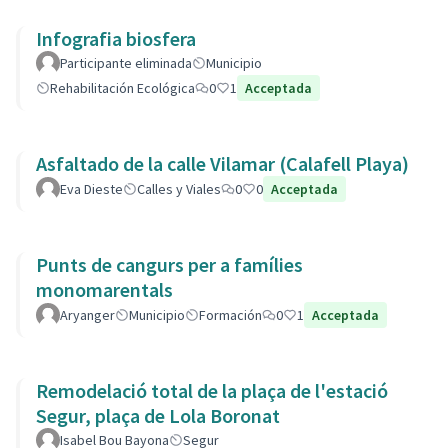
Infografia biosfera
Participante eliminada
Municipio
Rehabilitación Ecológica
0
1
Acceptada
Asfaltado de la calle Vilamar (Calafell Playa)
Eva Dieste
Calles y Viales
0
0
Acceptada
Punts de cangurs per a famílies
monomarentals
Aryanger
Municipio
Formación
0
1
Acceptada
Remodelació total de la plaça de l'estació
Segur, plaça de Lola Boronat
Isabel Bou Bayona
Segur