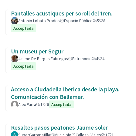
Pantalles acustiques per soroll del tren.
Antonio Lobato Prados
Espacio Público
5
8
Acceptada
Un museu per Segur
Jaume De Bargas Fàbregas
Patrimonio
4
4
Acceptada
Acceso a Ciudadella Iberica desde la playa.
Comunicación con Bellamar.
Alex Parra
1
6
Acceptada
Resaltes pasos peatones Jaume soler
SuperGarrapatilla
Municipio
Calles y Viales
1
1