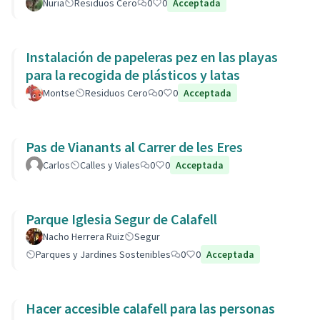
de la Còvid-19
Nuria
Residuos Cero
0
0
Acceptada
Instalación de papeleras pez en las playas
para la recogida de plásticos y latas
Montse
Residuos Cero
0
0
Acceptada
Pas de Vianants al Carrer de les Eres
Carlos
Calles y Viales
0
0
Acceptada
Parque Iglesia Segur de Calafell
Nacho Herrera Ruiz
Segur
Parques y Jardines Sostenibles
0
0
Acceptada
Hacer accesible calafell para las personas