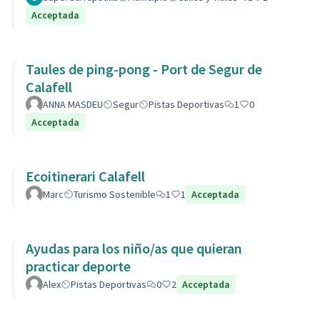
Acceptada
Taules de ping-pong - Port de Segur de
Calafell
ANNA MASDEU
Segur
Pistas Deportivas
1
0
Acceptada
Ecoitinerari Calafell
Marc
Turismo Sostenible
1
1
Acceptada
Ayudas para los niño/as que quieran
practicar deporte
Alex
Pistas Deportivas
0
2
Acceptada