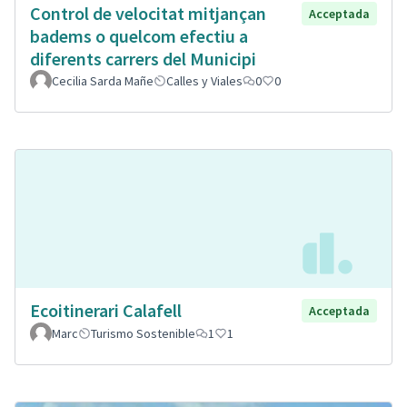
Control de velocitat mitjançan
Acceptada
badems o quelcom efectiu a
diferents carrers del Municipi
Cecilia Sarda Mañe
Calles y Viales
0
0
Ecoitinerari Calafell
Acceptada
Marc
Turismo Sostenible
1
1