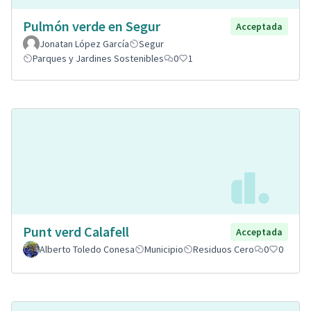
Pulmón verde en Segur
Acceptada
Jonatan López García
Segur
Parques y Jardines Sostenibles
0
1
Punt verd Calafell
Acceptada
Alberto Toledo Conesa
Municipio
Residuos Cero
0
0