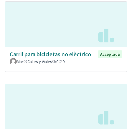
Carril para bicicletas no elèctrico
Acceptada
Mar
Calles y Viales
0
0