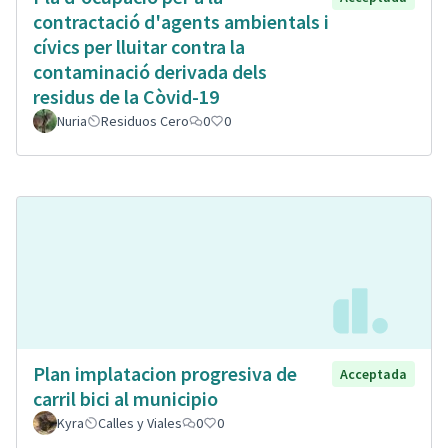
contractació d'agents ambientals i
cívics per lluitar contra la
contaminació derivada dels
residus de la Còvid-19
Nuria
Residuos Cero
0
0
Plan implatacion progresiva de
Acceptada
carril bici al municipio
Kyra
Calles y Viales
0
0