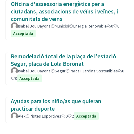
Oficina d'assessoria energètica per a
ciutadans, associacions de veïns i veïnes, i
comunitats de veïns
Isabel Bou Bayona
Municipi
Energia Renovable
0
0
Acceptada
Remodelació total de la plaça de l'estació
Segur, plaça de Lola Boronat
Isabel Bou Bayona
Segur
Parcs i Jardins Sostenibles
0
0
Acceptada
Ayudas para los niño/as que quieran
practicar deporte
Alex
Pistes Esportives
0
2
Acceptada