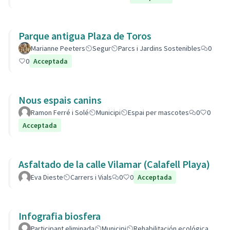
Parque antigua Plaza de Toros
Marianne Peeters
Segur
Parcs i Jardins Sostenibles
0
0
Acceptada
Nous espais canins
Ramon Ferré i Solé
Municipi
Espai per mascotes
0
0
Acceptada
Asfaltado de la calle Vilamar (Calafell Playa)
Eva Dieste
Carrers i Vials
0
0
Acceptada
Infografia biosfera
Participant eliminada
Municipi
Rehabilitación ecológica