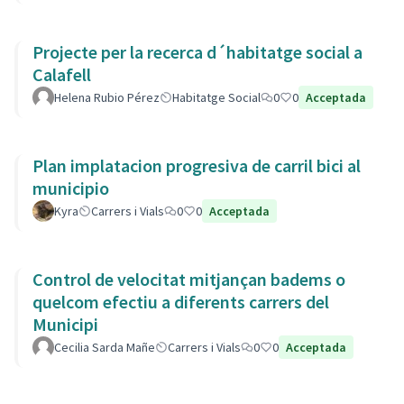
Projecte per la recerca d´habitatge social a
Calafell
Helena Rubio Pérez
Habitatge Social
0
0
Acceptada
Plan implatacion progresiva de carril bici al
municipio
Kyra
Carrers i Vials
0
0
Acceptada
Control de velocitat mitjançan badems o
quelcom efectiu a diferents carrers del
Municipi
Cecilia Sarda Mañe
Carrers i Vials
0
0
Acceptada