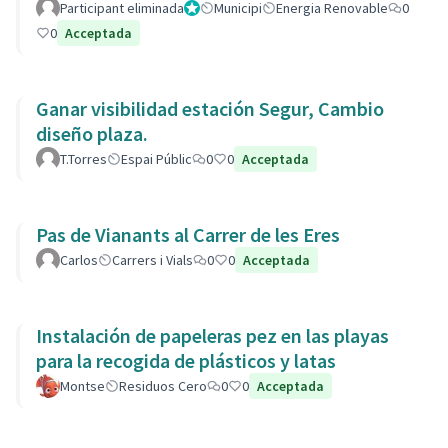
Participant eliminada
Administrador
Municipi
Energia Renovable
0
0
Acceptada
Ganar visibilidad estación Segur, Cambio
diseño plaza.
T.Torres
Espai Públic
0
0
Acceptada
Pas de Vianants al Carrer de les Eres
Carlos
Carrers i Vials
0
0
Acceptada
Instalación de papeleras pez en las playas
para la recogida de plásticos y latas
Montse
Residuos Cero
0
0
Acceptada