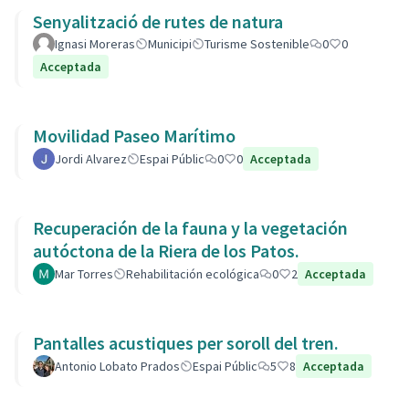
Senyalització de rutes de natura
Ignasi Moreras
Municipi
Turisme Sostenible
0
0
Acceptada
Movilidad Paseo Marítimo
Jordi Alvarez
Espai Públic
0
0
Acceptada
Recuperación de la fauna y la vegetación
autóctona de la Riera de los Patos.
Mar Torres
Rehabilitación ecológica
0
2
Acceptada
Pantalles acustiques per soroll del tren.
Antonio Lobato Prados
Espai Públic
5
8
Acceptada