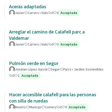
Aceras adaptadas
Javier
Carrers i Vials
0
0
Acceptada
Arreglar el camino de Calafell parc a
Valdemar
Javier
Carrers i Vials
0
0
Acceptada
Pulmón verde en Segur
Jonatan López García
Segur
Parcs i Jardins Sostenibles
0
1
Acceptada
Hacer accesible calafell para las personas
con silla de ruedas
Beatriz
Municipi
Comerç
0
0
Acceptada