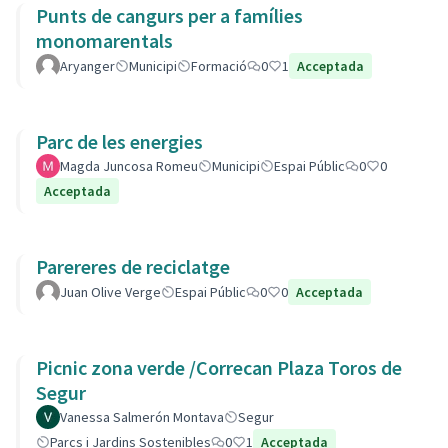
Punts de cangurs per a famílies
monomarentals
Aryanger
Municipi
Formació
0
1
Acceptada
Parc de les energies
Magda Juncosa Romeu
Municipi
Espai Públic
0
0
Acceptada
Parereres de reciclatge
Juan Olive Verge
Espai Públic
0
0
Acceptada
Picnic zona verde /Correcan Plaza Toros de
Segur
Vanessa Salmerón Montava
Segur
Parcs i Jardins Sostenibles
0
1
Acceptada