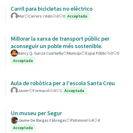
Carril para bicicletas no elèctrico
Mar
Carrers i Vials
0
0
Acceptada
Millorar la xarxa de transport públic per
aconseguir un poble més sostenible.
Nancy Q. Garcia Cuartiella
Municipi
Espai Públic
0
0
Acceptada
Aula de robòtica per a l'escola Santa Creu
Javier
Formació
0
1
Acceptada
Un museu per Segur
Jaume De Bargas Fàbregas
Patrimoni
4
4
Acceptada