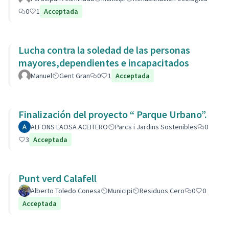
0
1
Acceptada
Lucha contra la soledad de las personas
mayores,dependientes e incapacitados
Manuel
Gent Gran
0
1
Acceptada
Finalización del proyecto “ Parque Urbano”.
ALFONS LAOSA ACEITERO
Parcs i Jardins Sostenibles
0
3
Acceptada
Punt verd Calafell
Alberto Toledo Conesa
Municipi
Residuos Cero
0
0
Acceptada