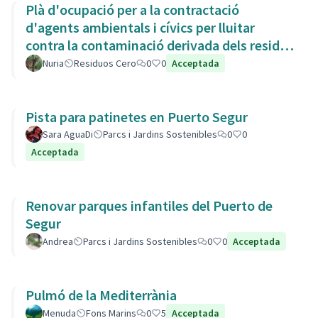
Plà d'ocupació per a la contractació
d'agents ambientals i cívics per lluitar
contra la contaminació derivada dels residus
de la Còvid-19
Nuria
Residuos Cero
0
0
Acceptada
Pista para patinetes en Puerto Segur
Sara AguaDi
Parcs i Jardins Sostenibles
0
0
Acceptada
Renovar parques infantiles del Puerto de
Segur
Andrea
Parcs i Jardins Sostenibles
0
0
Acceptada
Pulmó de la Mediterrània
Menuda
Fons Marins
0
5
Acceptada