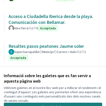
Acceso a Ciudadella Iberica desde la playa.
Comunicación con Bellamar.
Alex Parra
1
6
Acceptada
Resaltes pasos peatones Jaume soler
SuperGarrapatilla
Municipi
Carrers i Vials
1
1
Acceptada
Veure totes les propostes retirades
Informació sobre les galetes que es fan servir a
aquesta pàgina web
Utilitzem galetes en el nostre lloc web per a millorar el rendiment i el
Termes i condicions d'ús
contingut d'aquest. Les galetes ens permeten oferir una experiència
Configuració de les galetes
d'usuari i uns continguts més personalitzats des dels nostres canals
Decidim Calafell a X
Decidim Calafell a Facebook
Decidim Calafell a YouTube
Decidim Calafell a GitHub
de xarxes socials.
(Enllaç extern)
(Enllaç extern)
(Enllaç extern)
(Enllaç extern)