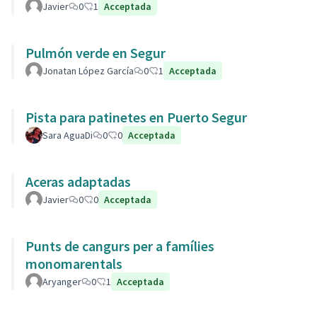
Javier
0
1
Acceptada
Pulmón verde en Segur
Jonatan López García
0
1
Acceptada
Pista para patinetes en Puerto Segur
Sara AguaDi
0
0
Acceptada
Aceras adaptadas
Javier
0
0
Acceptada
Punts de cangurs per a famílies
monomarentals
Aryanger
0
1
Acceptada