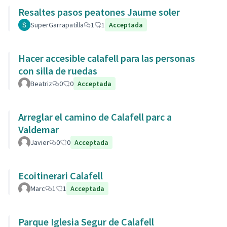
Resaltes pasos peatones Jaume soler
SuperGarrapatilla
1
1
Acceptada
Hacer accesible calafell para las personas
con silla de ruedas
Beatriz
0
0
Acceptada
Arreglar el camino de Calafell parc a
Valdemar
Javier
0
0
Acceptada
Ecoitinerari Calafell
Marc
1
1
Acceptada
Parque Iglesia Segur de Calafell