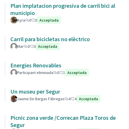
Plan implatacion progresiva de carril bici al
municipio
Kyra
0
0
Acceptada
Carril para bicicletas no elèctrico
Mar
0
0
Acceptada
Energies Renovables
Participant eliminada
0
1
Acceptada
Un museu per Segur
Jaume De Bargas Fàbregas
4
4
Acceptada
Picnic zona verde /Correcan Plaza Toros de
Segur