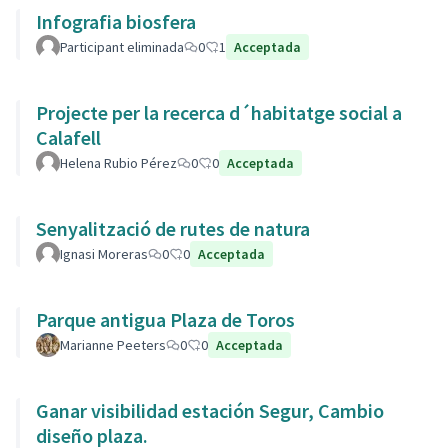
Infografia biosfera
Participant eliminada
0
1
Acceptada
Projecte per la recerca d´habitatge social a
Calafell
Helena Rubio Pérez
0
0
Acceptada
Senyalització de rutes de natura
Ignasi Moreras
0
0
Acceptada
Parque antigua Plaza de Toros
Marianne Peeters
0
0
Acceptada
Ganar visibilidad estación Segur, Cambio
diseño plaza.