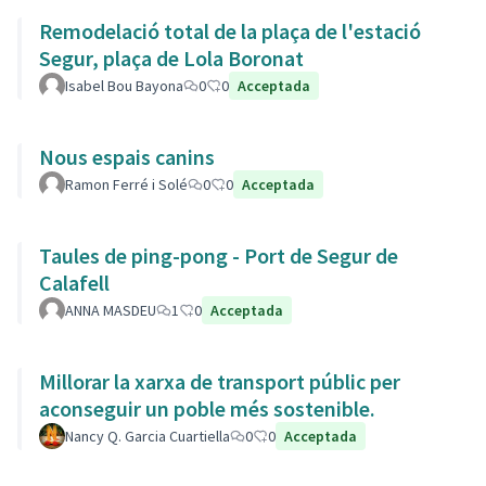
Remodelació total de la plaça de l'estació
Segur, plaça de Lola Boronat
Isabel Bou Bayona
0
0
Acceptada
Nous espais canins
Ramon Ferré i Solé
0
0
Acceptada
Taules de ping-pong - Port de Segur de
Calafell
ANNA MASDEU
1
0
Acceptada
Millorar la xarxa de transport públic per
aconseguir un poble més sostenible.
Nancy Q. Garcia Cuartiella
0
0
Acceptada