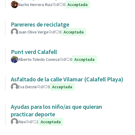
Nacho Herrera Ruiz
0
0
Acceptada
Parereres de reciclatge
Juan Olive Verge
0
0
Acceptada
Punt verd Calafell
Alberto Toledo Conesa
0
0
Acceptada
Asfaltado de la calle Vilamar (Calafell Playa)
Eva Dieste
0
0
Acceptada
Ayudas para los niño/as que quieran
practicar deporte
Alex
0
2
Acceptada