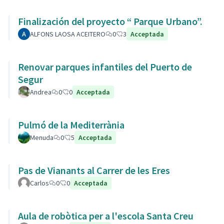
Finalización del proyecto “ Parque Urbano”.
ALFONS LAOSA ACEITERO
0
3
Acceptada
Renovar parques infantiles del Puerto de
Segur
Andrea
0
0
Acceptada
Pulmó de la Mediterrània
Menuda
0
5
Acceptada
Pas de Vianants al Carrer de les Eres
Carlos
0
0
Acceptada
Aula de robòtica per a l'escola Santa Creu