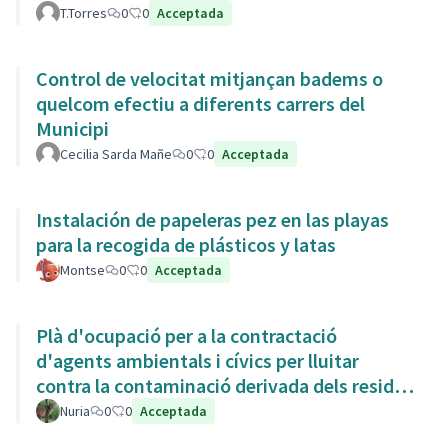
T.Torres
0
0
Acceptada
Control de velocitat mitjançan badems o
quelcom efectiu a diferents carrers del
Municipi
Cecilia Sarda Mañe
0
0
Acceptada
Instalación de papeleras pez en las playas
para la recogida de plásticos y latas
Montse
0
0
Acceptada
Plà d'ocupació per a la contractació
d'agents ambientals i cívics per lluitar
contra la contaminació derivada dels residus
de la Còvid-19
Nuria
0
0
Acceptada