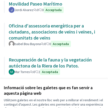
Movilidad Paseo Marítimo
Jordi Alvarez
0
0
Acceptada
Oficina d'assessoria energètica per a
ciutadans, associacions de veïns i veïnes, i
comunitats de veïns
Isabel Bou Bayona
0
0
Acceptada
Recuperación de la fauna y la vegetación
autóctona de la Riera de los Patos.
Mar Torres
0
2
Acceptada
Veure totes les propostes retirades
Informació sobre les galetes que es fan servir a
aquesta pàgina web
Utilitzem galetes en el nostre lloc web per a millorar el rendiment i el
Termes i condicions d'ús
contingut d'aquest. Les galetes ens permeten oferir una experiència
Configuració de les galetes