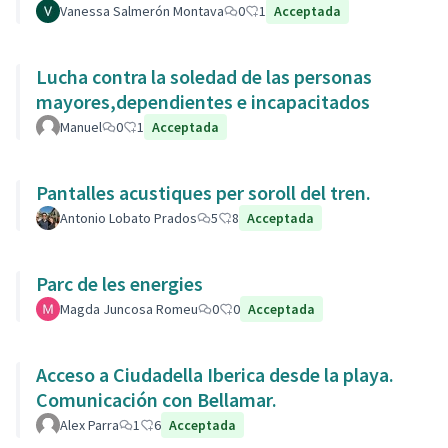
Vanessa Salmerón Montava
0
1
Acceptada
Lucha contra la soledad de las personas
mayores,dependientes e incapacitados
Manuel
0
1
Acceptada
Pantalles acustiques per soroll del tren.
Antonio Lobato Prados
5
8
Acceptada
Parc de les energies
Magda Juncosa Romeu
0
0
Acceptada
Acceso a Ciudadella Iberica desde la playa.
Comunicación con Bellamar.
Alex Parra
1
6
Acceptada