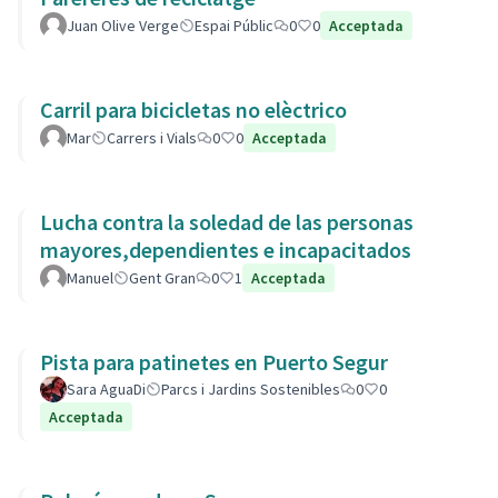
Juan Olive Verge
Espai Públic
0
0
Acceptada
Carril para bicicletas no elèctrico
Mar
Carrers i Vials
0
0
Acceptada
Lucha contra la soledad de las personas
mayores,dependientes e incapacitados
Manuel
Gent Gran
0
1
Acceptada
Pista para patinetes en Puerto Segur
Sara AguaDi
Parcs i Jardins Sostenibles
0
0
Acceptada