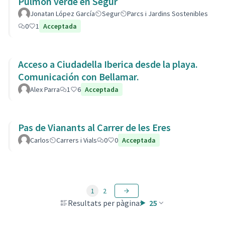
Pulmón verde en Segur
Jonatan López García
Segur
Parcs i Jardins Sostenibles
0
1
Acceptada
Acceso a Ciudadella Iberica desde la playa.
Comunicación con Bellamar.
Alex Parra
1
6
Acceptada
Pas de Vianants al Carrer de les Eres
Carlos
Carrers i Vials
0
0
Acceptada
1
2
Resultats per pàgina:
25