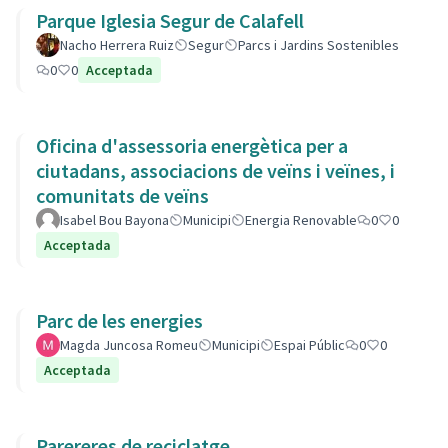
Parque Iglesia Segur de Calafell
Nacho Herrera Ruiz
Segur
Parcs i Jardins Sostenibles
0
0
Acceptada
Oficina d'assessoria energètica per a
ciutadans, associacions de veïns i veïnes, i
comunitats de veïns
Isabel Bou Bayona
Municipi
Energia Renovable
0
0
Acceptada
Parc de les energies
Magda Juncosa Romeu
Municipi
Espai Públic
0
0
Acceptada
Parereres de reciclatge