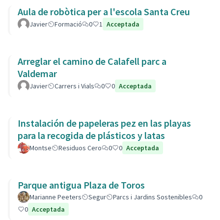
Aula de robòtica per a l'escola Santa Creu
Javier
Formació
0
1
Acceptada
Arreglar el camino de Calafell parc a
Valdemar
Javier
Carrers i Vials
0
0
Acceptada
Instalación de papeleras pez en las playas
para la recogida de plásticos y latas
Montse
Residuos Cero
0
0
Acceptada
Parque antigua Plaza de Toros
Marianne Peeters
Segur
Parcs i Jardins Sostenibles
0
0
Acceptada