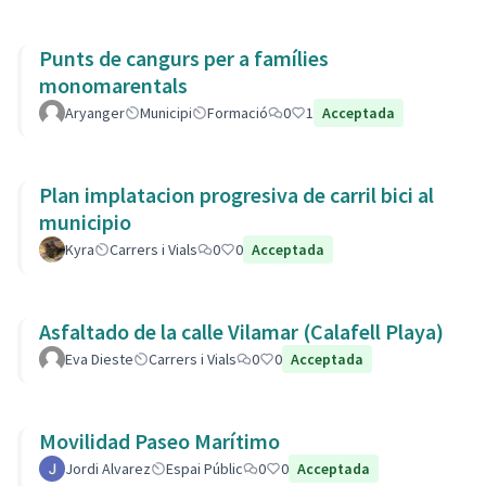
Punts de cangurs per a famílies
monomarentals
Aryanger
Municipi
Formació
0
1
Acceptada
Plan implatacion progresiva de carril bici al
municipio
Kyra
Carrers i Vials
0
0
Acceptada
Asfaltado de la calle Vilamar (Calafell Playa)
Eva Dieste
Carrers i Vials
0
0
Acceptada
Movilidad Paseo Marítimo
Jordi Alvarez
Espai Públic
0
0
Acceptada