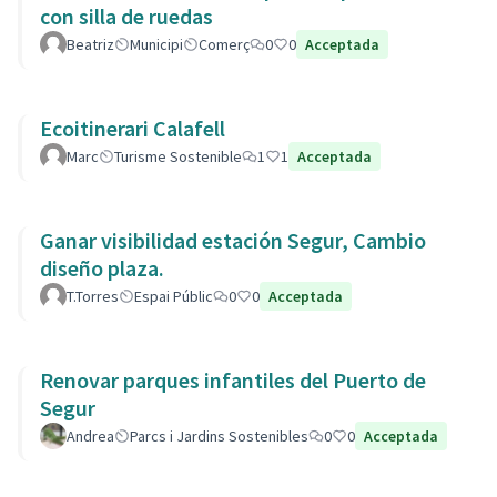
con silla de ruedas
Beatriz
Municipi
Comerç
0
0
Acceptada
Ecoitinerari Calafell
Marc
Turisme Sostenible
1
1
Acceptada
Ganar visibilidad estación Segur, Cambio
diseño plaza.
T.Torres
Espai Públic
0
0
Acceptada
Renovar parques infantiles del Puerto de
Segur
Andrea
Parcs i Jardins Sostenibles
0
0
Acceptada