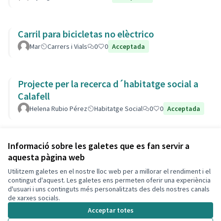
Carril para bicicletas no elèctrico
Mar
Carrers i Vials
0
0
Acceptada
Projecte per la recerca d´habitatge social a
Calafell
Helena Rubio Pérez
Habitatge Social
0
0
Acceptada
Veure totes les propostes retirades
Informació sobre les galetes que es fan servir a
aquesta pàgina web
Utilitzem galetes en el nostre lloc web per a millorar el rendiment i el
Termes i condicions d'ús
contingut d'aquest. Les galetes ens permeten oferir una experiència
Configuració de les galetes
d'usuari i uns continguts més personalitzats des dels nostres canals
Decidim Calafell a X
Decidim Calafell a Facebook
Decidim Calafell a YouTube
Decidim Calafell a GitHub
de xarxes socials.
(Enllaç extern)
(Enllaç extern)
(Enllaç extern)
(Enllaç extern)
Acceptar totes