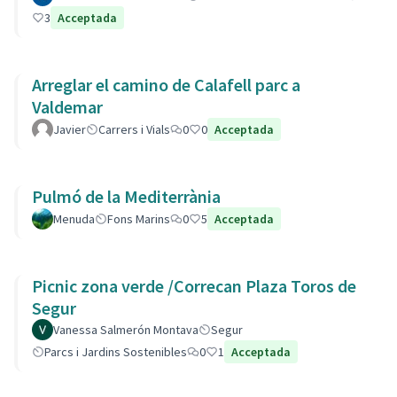
3
Acceptada
Arreglar el camino de Calafell parc a
Valdemar
Javier
Carrers i Vials
0
0
Acceptada
Pulmó de la Mediterrània
Menuda
Fons Marins
0
5
Acceptada
Picnic zona verde /Correcan Plaza Toros de
Segur
Vanessa Salmerón Montava
Segur
Parcs i Jardins Sostenibles
0
1
Acceptada