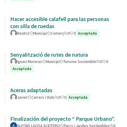
Hacer accesible calafell para las personas
con silla de ruedas
Beatriz
Municipi
Comerç
0
0
Acceptada
Senyalització de rutes de natura
Ignasi Moreras
Municipi
Turisme Sostenible
0
0
Acceptada
Aceras adaptadas
Javier
Carrers i Vials
0
0
Acceptada
Finalización del proyecto “ Parque Urbano”.
ALFONS LAOSA ACEITERO
Parcs i Jardins Sostenibles
0