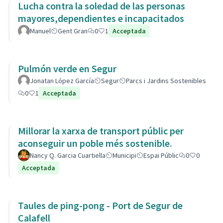
Lucha contra la soledad de las personas
mayores,dependientes e incapacitados
Manuel
Gent Gran
0
1
Acceptada
Pulmón verde en Segur
Jonatan López García
Segur
Parcs i Jardins Sostenibles
0
1
Acceptada
Millorar la xarxa de transport públic per
aconseguir un poble més sostenible.
Nancy Q. Garcia Cuartiella
Municipi
Espai Públic
0
0
Acceptada
Taules de ping-pong - Port de Segur de
Calafell