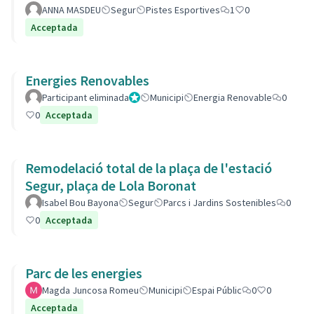
ANNA MASDEU
Segur
Pistes Esportives
1
0
Acceptada
Energies Renovables
Participant eliminada
Administrador
Municipi
Energia Renovable
0
0
Acceptada
Remodelació total de la plaça de l'estació
Segur, plaça de Lola Boronat
Isabel Bou Bayona
Segur
Parcs i Jardins Sostenibles
0
0
Acceptada
Parc de les energies
Magda Juncosa Romeu
Municipi
Espai Públic
0
0
Acceptada