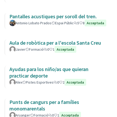
Pantalles acustiques per soroll del tren.
Antonio Lobato Prados
Espai Públic
5
8
Acceptada
Aula de robòtica per a l'escola Santa Creu
Javier
Formació
0
1
Acceptada
Ayudas para los niño/as que quieran
practicar deporte
Alex
Pistes Esportives
0
2
Acceptada
Punts de cangurs per a famílies
monomarentals
Aryanger
Formació
0
1
Acceptada