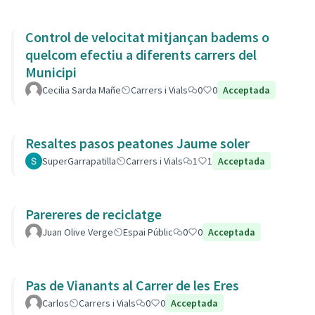
Control de velocitat mitjançan badems o
quelcom efectiu a diferents carrers del
Municipi
Cecilia Sarda Mañe
Carrers i Vials
0
0
Acceptada
Resaltes pasos peatones Jaume soler
SuperGarrapatilla
Carrers i Vials
1
1
Acceptada
Parereres de reciclatge
Juan Olive Verge
Espai Públic
0
0
Acceptada
Pas de Vianants al Carrer de les Eres
Carlos
Carrers i Vials
0
0
Acceptada