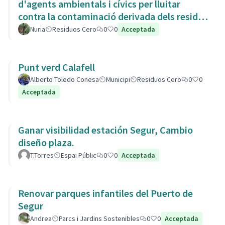
d'agents ambientals i cívics per lluitar
contra la contaminació derivada dels residus
de la Còvid-19
Nuria
Residuos Cero
0
0
Acceptada
Punt verd Calafell
Alberto Toledo Conesa
Municipi
Residuos Cero
0
0
Acceptada
Ganar visibilidad estación Segur, Cambio
diseño plaza.
T.Torres
Espai Públic
0
0
Acceptada
Renovar parques infantiles del Puerto de
Segur
Andrea
Parcs i Jardins Sostenibles
0
0
Acceptada