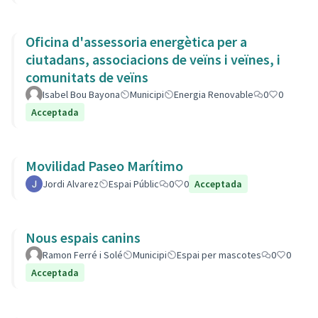
Oficina d'assessoria energètica per a
ciutadans, associacions de veïns i veïnes, i
comunitats de veïns
Isabel Bou Bayona
Municipi
Energia Renovable
0
0
Acceptada
Movilidad Paseo Marítimo
Jordi Alvarez
Espai Públic
0
0
Acceptada
Nous espais canins
Ramon Ferré i Solé
Municipi
Espai per mascotes
0
0
Acceptada