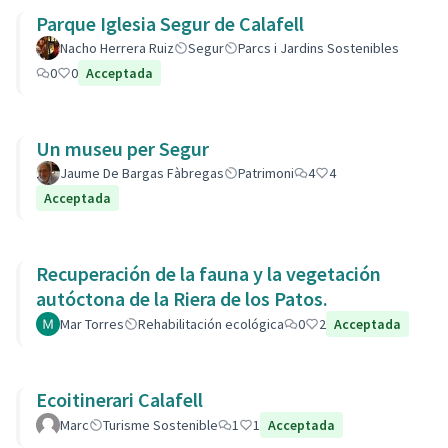
Parque Iglesia Segur de Calafell
Nacho Herrera Ruiz
Segur
Parcs i Jardins Sostenibles
0
0
Acceptada
Un museu per Segur
Jaume De Bargas Fàbregas
Patrimoni
4
4
Acceptada
Recuperación de la fauna y la vegetación
autóctona de la Riera de los Patos.
Mar Torres
Rehabilitación ecológica
0
2
Acceptada
Ecoitinerari Calafell
Marc
Turisme Sostenible
1
1
Acceptada