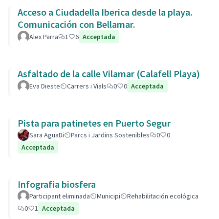
Acceso a Ciudadella Iberica desde la playa.
Comunicación con Bellamar.
Alex Parra
1
6
Acceptada
Asfaltado de la calle Vilamar (Calafell Playa)
Eva Dieste
Carrers i Vials
0
0
Acceptada
Pista para patinetes en Puerto Segur
Sara AguaDi
Parcs i Jardins Sostenibles
0
0
Acceptada
Infografia biosfera
Participant eliminada
Municipi
Rehabilitación ecológica
0
1
Acceptada