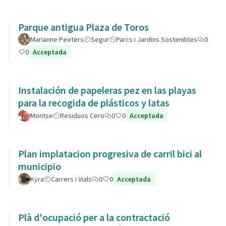
Parque antigua Plaza de Toros
Marianne Peeters
Segur
Parcs i Jardins Sostenibles
0
0
Acceptada
Instalación de papeleras pez en las playas
para la recogida de plásticos y latas
Montse
Residuos Cero
0
0
Acceptada
Plan implatacion progresiva de carril bici al
municipio
Kyra
Carrers i Vials
0
0
Acceptada
Plà d'ocupació per a la contractació