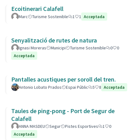
Ecoitinerari Calafell
Marc
Turisme Sostenible
1
1
Acceptada
Senyalització de rutes de natura
Ignasi Moreras
Municipi
Turisme Sostenible
0
0
Acceptada
Pantalles acustiques per soroll del tren.
Antonio Lobato Prados
Espai Públic
5
8
Acceptada
Taules de ping-pong - Port de Segur de
Calafell
ANNA MASDEU
Segur
Pistes Esportives
1
0
Acceptada