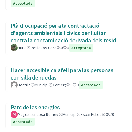
Acceptada
Plà d'ocupació per a la contractació
d'agents ambientals i cívics per lluitar
contra la contaminació derivada dels residus
de la Còvid-19
Nuria
Residuos Cero
0
0
Acceptada
Hacer accesible calafell para las personas
con silla de ruedas
Beatriz
Municipi
Comerç
0
0
Acceptada
Parc de les energies
Magda Juncosa Romeu
Municipi
Espai Públic
0
0
Acceptada