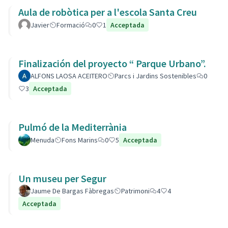
Aula de robòtica per a l'escola Santa Creu
Javier
Formació
0
1
Acceptada
Finalización del proyecto “ Parque Urbano”.
ALFONS LAOSA ACEITERO
Parcs i Jardins Sostenibles
0
3
Acceptada
Pulmó de la Mediterrània
Menuda
Fons Marins
0
5
Acceptada
Un museu per Segur
Jaume De Bargas Fàbregas
Patrimoni
4
4
Acceptada