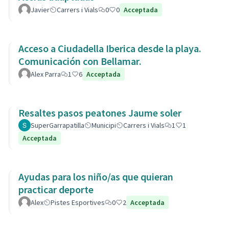
Javier
Carrers i Vials
0
0
Acceptada
Acceso a Ciudadella Iberica desde la playa.
Comunicación con Bellamar.
Alex Parra
1
6
Acceptada
Resaltes pasos peatones Jaume soler
SuperGarrapatilla
Municipi
Carrers i Vials
1
1
Acceptada
Ayudas para los niño/as que quieran
practicar deporte
Alex
Pistes Esportives
0
2
Acceptada