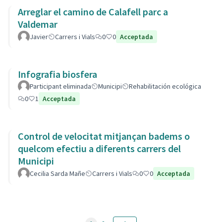
Arreglar el camino de Calafell parc a
Valdemar
Javier
Carrers i Vials
0
0
Acceptada
Infografia biosfera
Participant eliminada
Municipi
Rehabilitación ecológica
0
1
Acceptada
Control de velocitat mitjançan badems o
quelcom efectiu a diferents carrers del
Municipi
Cecilia Sarda Mañe
Carrers i Vials
0
0
Acceptada