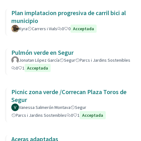
Plan implatacion progresiva de carril bici al
municipio
Kyra
Carrers i Vials
0
0
Acceptada
Pulmón verde en Segur
Jonatan López García
Segur
Parcs i Jardins Sostenibles
0
1
Acceptada
Picnic zona verde /Correcan Plaza Toros de
Segur
Vanessa Salmerón Montava
Segur
Parcs i Jardins Sostenibles
0
1
Acceptada
Aceras adaptadas