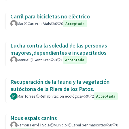
Carril para bicicletas no elèctrico
Mar
Carrers i Vials
0
0
Acceptada
Lucha contra la soledad de las personas
mayores,dependientes e incapacitados
Manuel
Gent Gran
0
1
Acceptada
Recuperación de la fauna y la vegetación
autóctona de la Riera de los Patos.
Mar Torres
Rehabilitación ecológica
0
2
Acceptada
Nous espais canins
Ramon Ferré i Solé
Municipi
Espai per mascotes
0
0