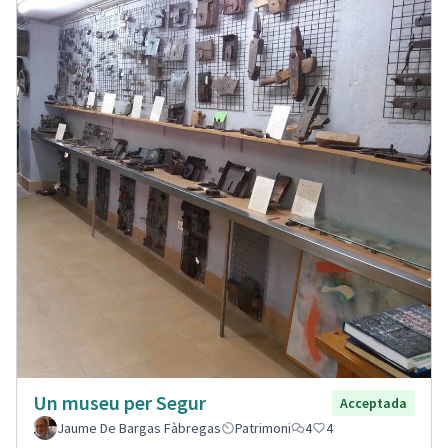
Un museu per Segur
Acceptada
Jaume De Bargas Fàbregas
Patrimoni
4
4