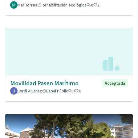
Mar Torres
Rehabilitación ecológica
0
2
Movilidad Paseo Marítimo
Acceptada
Jordi Alvarez
Espai Públic
0
0