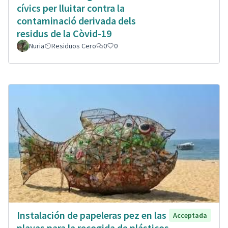
cívics per lluitar contra la
contaminació derivada dels
residus de la Còvid-19
Nuria
Residuos Cero
0
0
Instalación de papeleras pez en las
Acceptada
playas para la recogida de plásticos