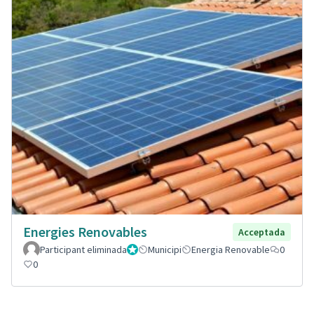
Energies Renovables
Acceptada
Participant eliminada
Administrador
Municipi
Energia Renovable
0
0