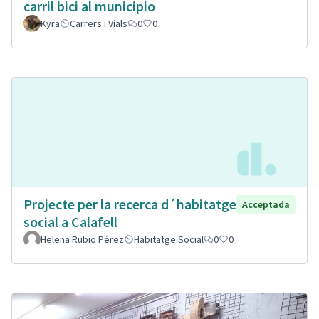
carril bici al municipio
Kyra
Carrers i Vials
0
0
Projecte per la recerca d´habitatge
Acceptada
social a Calafell
Helena Rubio Pérez
Habitatge Social
0
0