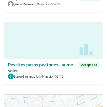
Ignasi Moreras
Municipi
0
0
Resaltes pasos peatones Jaume
Acceptada
soler
SuperGarrapatilla
Municipi
1
1