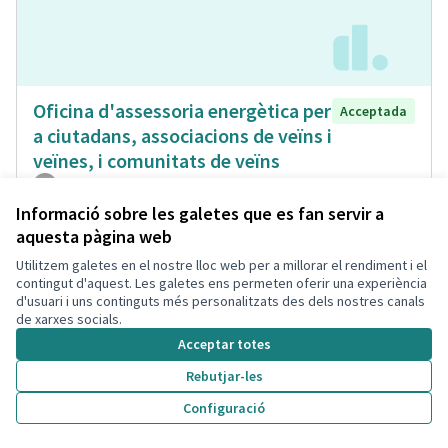
Oficina d'assessoria energètica per
Acceptada
a ciutadans, associacions de veïns i
veïnes, i comunitats de veïns
Isabel Bou Bayona
Municipi
0
0
Informació sobre les galetes que es fan servir a
aquesta pàgina web
Utilitzem galetes en el nostre lloc web per a millorar el rendiment i el
contingut d'aquest. Les galetes ens permeten oferir una experiència
d'usuari i uns continguts més personalitzats des dels nostres canals
de xarxes socials.
Acceptar totes
Rebutjar-les
Configuració
Carril para bicicletas no elèctrico
Acceptada