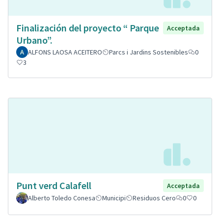
Finalización del proyecto “ Parque
Acceptada
Urbano”.
ALFONS LAOSA ACEITERO
Parcs i Jardins Sostenibles
0
3
Punt verd Calafell
Acceptada
Alberto Toledo Conesa
Municipi
Residuos Cero
0
0