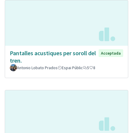
Pantalles acustiques per soroll del
Acceptada
tren.
Antonio Lobato Prados
Espai Públic
5
8