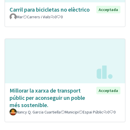
Carril para bicicletas no elèctrico
Acceptada
Mar
Carrers i Vials
0
0
Millorar la xarxa de transport
Acceptada
públic per aconseguir un poble
més sostenible.
Nancy Q. Garcia Cuartiella
Municipi
Espai Públic
0
0