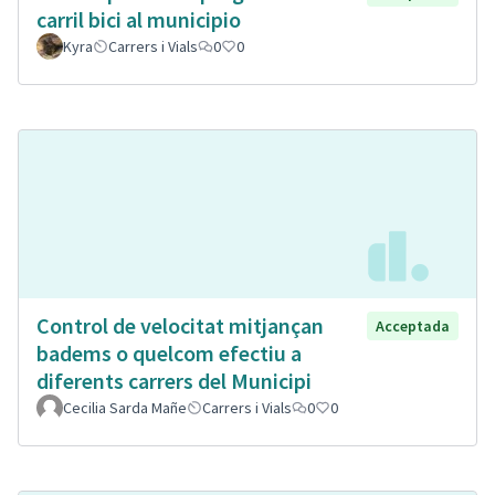
carril bici al municipio
Kyra
Carrers i Vials
0
0
Control de velocitat mitjançan
Acceptada
badems o quelcom efectiu a
diferents carrers del Municipi
Cecilia Sarda Mañe
Carrers i Vials
0
0