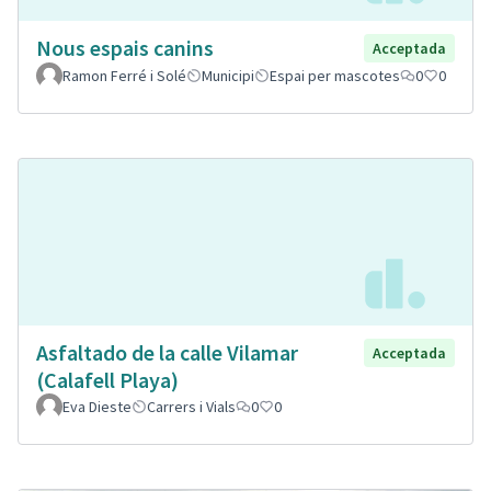
Nous espais canins
Acceptada
Ramon Ferré i Solé
Municipi
Espai per mascotes
0
0
Asfaltado de la calle Vilamar
Acceptada
(Calafell Playa)
Eva Dieste
Carrers i Vials
0
0