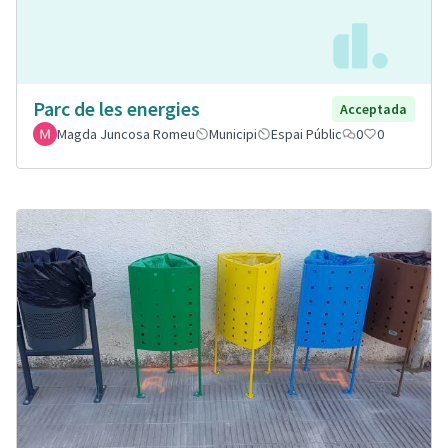
Parc de les energies
Acceptada
Magda Juncosa Romeu
Municipi
Espai Públic
0
0