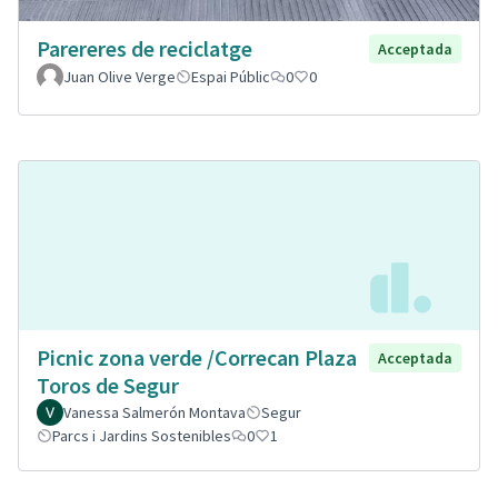
Parereres de reciclatge
Acceptada
Juan Olive Verge
Espai Públic
0
0
Picnic zona verde /Correcan Plaza
Acceptada
Toros de Segur
Vanessa Salmerón Montava
Segur
Parcs i Jardins Sostenibles
0
1