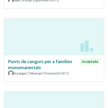
Alex
Pistes Esportives
0
2
Punts de cangurs per a famílies
Acceptada
monomarentals
Aryanger
Municipi
Formació
0
1