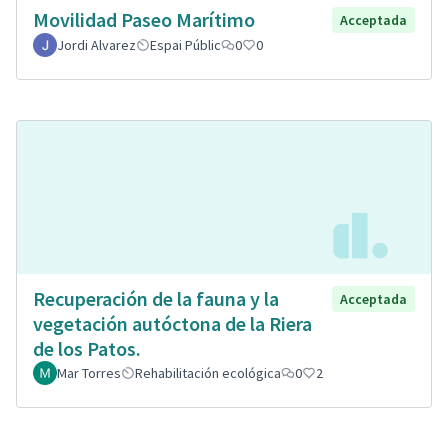
Movilidad Paseo Marítimo
Acceptada
Jordi Alvarez
Espai Públic
0
0
Recuperación de la fauna y la
Acceptada
vegetación autóctona de la Riera
de los Patos.
Mar Torres
Rehabilitación ecológica
0
2