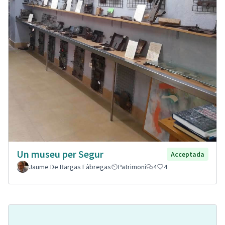
Un museu per Segur
Acceptada
Jaume De Bargas Fàbregas
Patrimoni
4
4